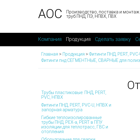
АОС
Производство, поставка и монтаж
труб ПНД, ПЭ, НПВХ, ПВХ
Компания
Продукция
Сделать заявку
С
Главная
>
Продукция
>
Фитинги ПНД, PERT, PVC
Фитинги пнд СЕГМЕНТНЫЕ, СВАРНЫЕ для полиэ
От
Трубы пластиковые: ПНД, PERT,
PVC, НПВХ
Фитинги ПНД, PERT, PVC-U, НПВХ и
запорная арматура
Гибкие теплоизолированные
трубы ПНД, PEX-а, PERT в ППУ
изоляции для теплотрасс, ГВС и
отопления
Оборудование для сварки