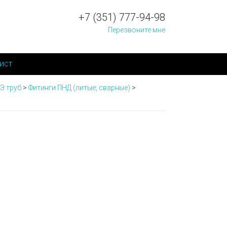
+7 (351) 777-94-98
Перезвоните мне
ист
Э труб
>
Фитинги ПНД (литые, сварные)
>