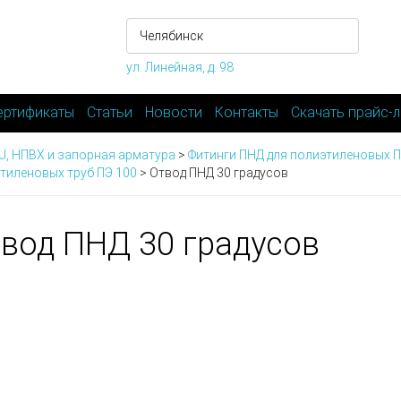
ул. Линейная, д. 98
ертификаты
Статьи
Новости
Контакты
Скачать прайс-л
-U, НПВХ и запорная арматура
>
Фитинги ПНД для полиэтиленовых П
тиленовых труб ПЭ 100
>
Отвод ПНД 30 градусов
вод ПНД 30 градусов