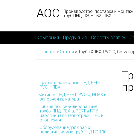
АОС
Производство, поставка и монтаж
труб ПНД, ПЭ, НПВХ, ПВХ
Компания
Продукция
Сделать заявку
С
Главная
>
Статьи
>
Труба ХПВХ, PVC-C, Corzan
Тр
Трубы пластиковые: ПНД, PERT,
пр
PVC, НПВХ
Фитинги ПНД, PERT, PVC-U, НПВХ и
запорная арматура
Гибкие теплоизолированные
трубы ПНД, PEX-а, PERT в ППУ
изоляции для теплотрасс, ГВС и
отопления
Оборудование для сварки
полиэтиленовых труб ПНД ПЭ 100