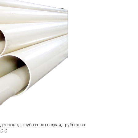
водопровод, труба хпвх гладкая, трубы хпвх
VC-C