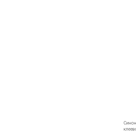
Сино
клеев