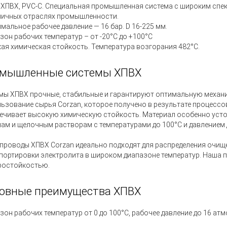
 ХПВХ, PVC-C
.
Специальная промышленная система с широким спе
личных отраслях промышленности.
мальное рабочее давление — 16 бар. D 16-225 мм.
зон рабочих температур – от -20°С до +100°С
ая химическая стойкость. Температура возгорания 482°С.
мышленные системы ХПВХ
мы ХПВХ прочные, стабильные и гарантируют оптимальную механи
ьзование сырья Corzan, которое получено в результате процесс
ечивает высокую химическую стойкость. Материал особенно усто
ам и щелочным растворам с температурами до 100°C и давлением 
проводы ХПВХ Corzan идеально подходят для распределения очищ
портировки электролита в широком диапазоне температур. Наша 
ростойкостью.
овные преимущества ХПВХ
зон рабочих температур от 0 до 100°С, рабочее давление до 16 ат