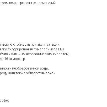
ктром подтвержденных применений
ческую стойкость при эксплуатации.
ов постхлорирования гомополимера ПВХ,
йчив к сильным неорганическим кислотам,
до 16 атмосфер.
енной и необработанной воды,
продукция также обладает высокой
мосфер