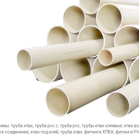
нимы:
труба хпвх, труба pvc c, труба pvc, трубы хпвх клеевые, хпвх 
ое соединение, хпвх под клей, труба хпвх, фитинги ХПВХ, фитинги P