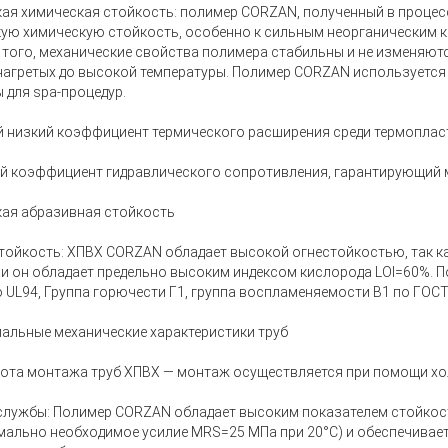
ая химическая стойкость: полимер CORZAN, полученный в процес
ую химическую стойкость, особенно к сильным неорганическим 
 того, механические свойства полимера стабильны и не изменяют
 нагретых до высокой температуры. Полимер CORZAN используется
ы для spa-процедур.
 низкий коэффициент термического расширения среди термоплас
й коэффициент гидравлического сопротивления, гарантирующий 
ая абразивная стойкость
тойкость: ХПВХ CORZAN обладает высокой огнестойкостью, так к
 и он обладает предельно высоким индексом кислорода LOI=60%. 
о UL94, Группа горючести Г1, группа воспламеняемости В1 по ГОСТ
альные механические характеристики труб
ота монтажа труб ХПВХ — монтаж осуществляется при помощи хо
службы: Полимер CORZAN обладает высоким показателем стойкос
мально
необходимое усилие MRS=25 МПа при 20°C) и обеспечивае