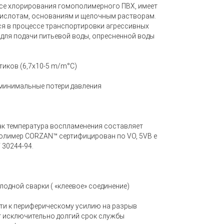
се хлорирования гомополимерного ПВХ, имеет
кислотам, основаниям и щелочным растворам.
ся в процессе транспортировки агрессивных
 для подачи питьевой воды, опресненной воды
тиков
(6
,7х10-5 m/m°С)
минимальные потери давления
ак температура воспламенения составляет
Полимер CORZAN™ сертифицирован по VO, 5VB e
 30244-94.
лодной сварки
(
«клеевое
» соединение)
ти к периферическому усилию на разрыв
т исключительно долгий срок службы