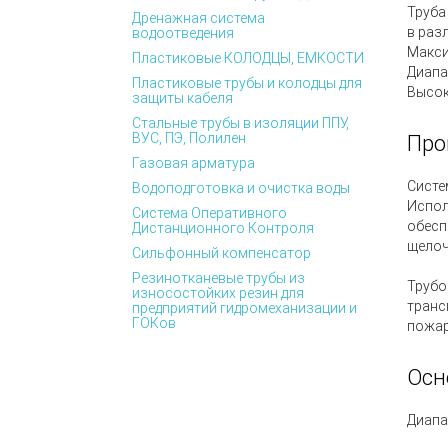
Труба
Дренажная система
в раз
водоотведения
Макси
Пластиковые КОЛОДЦЫ, ЕМКОСТИ
Диапа
Пластиковые трубы и колодцы для
Высок
защиты кабеля
Стальные трубы в изоляции ППУ,
ВУС, ПЭ, Полилен
Про
Газовая арматура
Систе
Водоподготовка и очистка воды
Испол
Система Оперативного
обесп
Дистанционного Контроля
щелоч
Сильфонный компенсатор
Резинотканевые трубы из
Трубо
износостойких резин для
транс
предприятий гидромеханизации и
ГОКов
пожа
Осн
Диапа