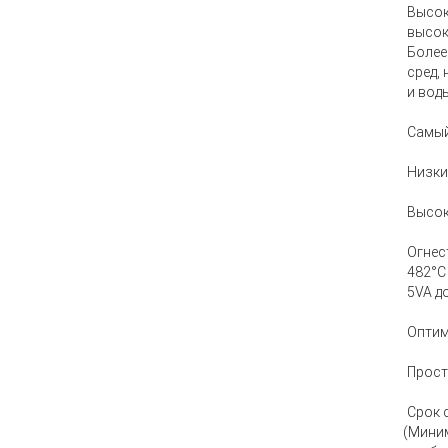
Высок
высок
Более
сред,
и вод
Самый
Низки
Высок
Огнес
482°C
5VA д
Оптим
Прост
Срок 
(Мини