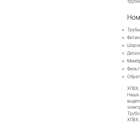
трубо
Ном
Трубы
Фитин
Шаро
Диско
Мембр
Филь
Обрат
ХПВХ,
Наша 
выдел
элект
Трубо
ХПВХ,