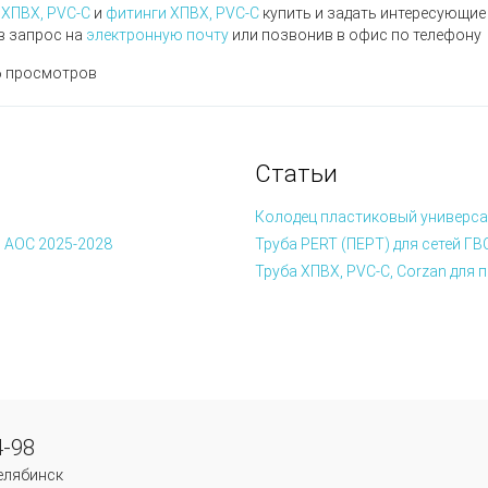
 ХПВХ, PVC-C
и
фитинги ХПВХ, PVC-C
купить и задать интересующие
в запрос на
электронную почту
или позвонив в офис по телефону
 просмотров
Статьи
Колодец пластиковый универса
 АОС 2025-2028
Труба PERT (ПЕРТ) для сетей ГВ
Труба ХПВХ, PVC-C, Corzan дл
4-98
Челябинск