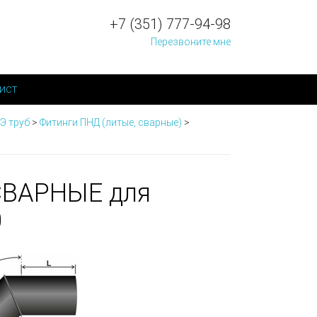
+7 (351) 777-94-98
Перезвоните мне
ист
Э труб
>
Фитинги ПНД (литые, сварные)
>
СВАРНЫЕ для
0