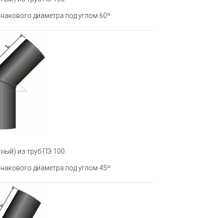
накового диаметра под углом 60º.
ный) из труб ПЭ 100
.
накового диаметра под углом 45º.