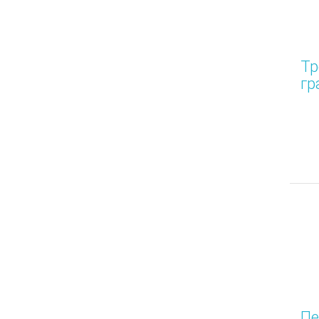
Тр
гр
Пе