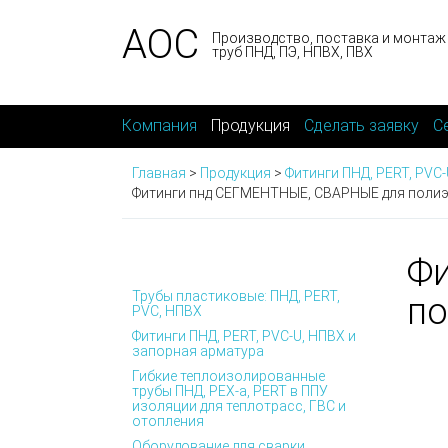
АОС
Производство, поставка и монтаж
труб ПНД, ПЭ, НПВХ, ПВХ
Компания
Продукция
Сделать заявку
С
Главная
>
Продукция
>
Фитинги ПНД, PERT, PVC
Фитинги пнд СЕГМЕНТНЫЕ, СВАРНЫЕ для полиэ
Фи
Трубы пластиковые: ПНД, PERT,
по
PVC, НПВХ
Фитинги ПНД, PERT, PVC-U, НПВХ и
запорная арматура
Гибкие теплоизолированные
трубы ПНД, PEX-а, PERT в ППУ
изоляции для теплотрасс, ГВС и
отопления
Оборудование для сварки