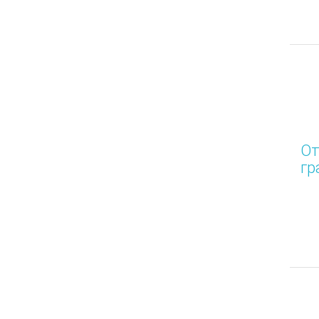
От
гр