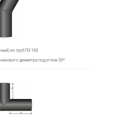
ный) из труб ПЭ 100
.
накового диаметра под углом 30º.