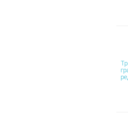
Тр
гр
ре