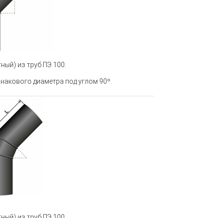
ный) из труб ПЭ 100
.
накового диаметра под углом 90º.
ный) из труб ПЭ 100
.