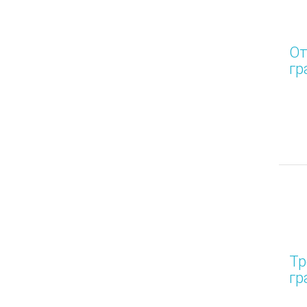
От
гр
Тр
гр