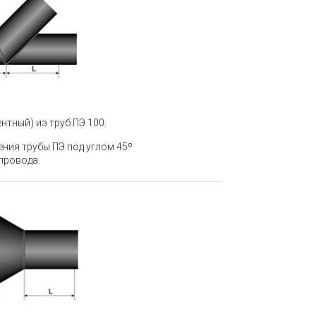
нтный) из труб ПЭ 100
.
ения трубы ПЭ под углом 45º
провода.