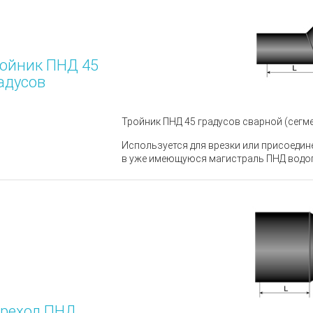
ойник ПНД 45
адусов
Тройн
ик ПНД 45 градусов сварной (сегме
Используется для врезки или присоедин
в уже имеющуюся магистраль ПНД водо
реход ПНД