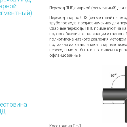
арной
Переход ПНД сварной (сегментный) для т
егментный).
Переход сварной ПЭ (сегментный перехо
трубопровода, предназначенная для пере
Сварные переходы ПНД применяют на на
водоснабжения, канализации и газосна
полиэтилена низкого давления методом 
под заказ изготавливают сварные перех
переходы могут быть изготовлены в разн
офланцованные.
естовина
НД
Крестовина ПНД