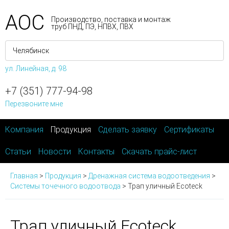
АОС
Производство, поставка и монтаж
труб ПНД, ПЭ, НПВХ, ПВХ
ул. Линейная, д. 98
+7 (351) 777-94-98
Перезвоните мне
Компания
Продукция
Сделать заявку
Сертификаты
Статьи
Новости
Контакты
Скачать прайс-лист
Главная
>
Продукция
>
Дренажная система водоотведения
>
Системы точечного водоотвода
>
Трап уличный Ecoteck
Трап уличный Ecoteck