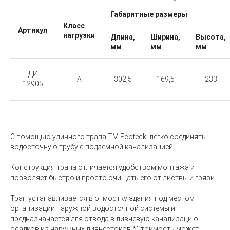
Габаритные размеры
Класс
Артикул
нагрузки
Длина,
Ширина,
Высота,
мм
мм
мм
ДИ
А
302,5
169,5
233
12905
С помощью уличного трапа TM Ecoteck легко соединять
водосточную трубу с подземной канализацией.
Конструкция трапа отличается удобством монтажа и
позволяет быстро и просто очищать его от листвы и грязи.
Трап устанавливается в отмостку здания под местом
организации наружной водосточной системы и
предназначается для отвода в ливневую канализацию
осадков из наружных ливнестоков.*Стоимость может