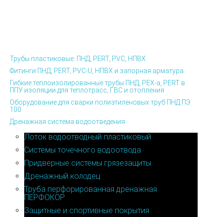
Трубы пластиковые: ПНД, PERT, PVC, НПВХ
Фитинги ПНД, PERT, PVC-U, НПВХ и запорная арматура
Гибкие теплоизолированные трубы ПНД, PEX-а, PERT в
ППУ изоляции для теплотрасс, ГВС и отопления
Оборудование для сварки полиэтиленовых труб ПНД ПЭ
100
Дренажная система водоотведения
Лоток водоотводный пластиковый
Системы точечного водоотвода
Придверные системы грязезащиты
Дренажный колодец
Труба перфорированная дренажная
ПЕРФОКОР
Защитные и спортивные покрытия