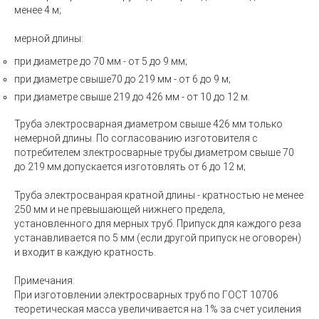
менее 4 м;
мерной длины:
при диаметре до 70 мм - от 5 до 9 мм;
при диаметре свыше70 до 219 мм - от 6 до 9 м;
при диаметре свыше 219 до 426 мм - от 10 до 12 м.
Труба электросварная
диаметром свыше 426 мм только
немерной длины. По согласованию изготовителя с
потребителем злектросварные трубы диаметром свыше 70
до 219 мм допускается изготовлять от 6 до 12 м;
Труба электросванрая кратной длины - кратностью не менее
250 мм и не превышающей нижнего предела,
установленного для мерных труб. Припуск для каждого реза
устанавливается по 5 мм (если другой припуск не оговорен)
и входит в каждую кратность.
Примечания:
При изготовлении электросварных труб по ГОСТ 10706
теоретическая масса увеличивается на 1% за счет усиления