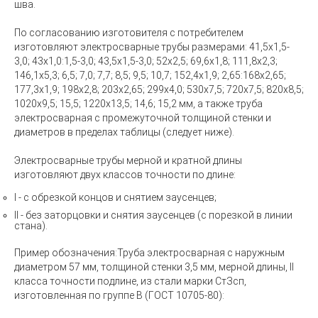
шва.
По согласованию изготовителя с потребителем
изготовляют электросварные трубы размерами: 41,5x1,5-
3,0; 43x1,0:1,5-3,0; 43,5x1,5-3,0; 52x2,5; 69,6x1,8; 111,8x2,3;
146,1x5,3; 6,5; 7,0; 7,7; 8,5; 9,5; 10,7; 152,4x1,9; 2,65:168x2,65;
177,3x1,9; 198x2,8; 203x2,65; 299x4,0; 530x7,5; 720x7,5; 820x8,5;
1020x9,5; 15,5; 1220x13,5; 14,6; 15,2 мм, а также труба
электросварная с промежуточной толщиной стенки и
диаметров в пределах таблицы (следует ниже).
Электросварные трубы мерной и кратной длины
изготовляют двух классов точности по длине:
I - с обрезкой концов и снятием заусенцев;
II - без заторцовки и снятия заусенцев (с порезкой в линии
стана).
Пример обозначения:
Труба электросварная с наружным
диаметром 57 мм, толщиной стенки 3,5 мм, мерной длины, II
класса точности подлине, из стали марки СтЗсп,
изготовленная по группе В (ГОСТ 10705-80):