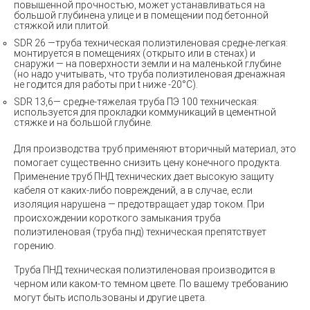
повышенной прочностью, может устанавливаться на
большой глубинена улице и в помещении под бетонной
стяжкой или плитой.
SDR 26 —труба техническая полиэтиленовая средне-легкая:
монтируется в помещениях (открыто или в стенах) и
снаружи — на поверхности земли и на маленькой глубине
(но надо учитывать, что труба полиэтиленовая дренажная
не годится для работы при t ниже -20°C).
SDR 13,6— средне-тяжелая труба ПЭ 100 техническая:
используется для прокладки коммуникаций в цементной
стяжке и на большой глубине.
Для производства труб применяют вторичный материал, это
помогает существенно снизить цену конечного продукта.
Применение
труб ПНД технических
дает высокую защиту
кабеля от каких-либо повреждений, а в случае, если
изоляция нарушена — предотвращает удар током. При
происхождении короткого замыкания труба
полиэтиленовая (труба пнд) техническая препятствует
горению.
Труба ПНД техническая полиэтиленовая
производится в
черном или каком-то темном цвете. По вашему требованию
могут быть использованы и другие цвета.