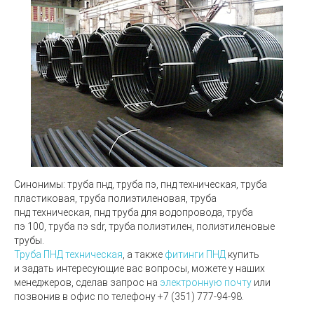
Синонимы:
труба пнд, труба пэ, пнд техническая, труба
пластиковая, труба полиэтиленовая, труба
пнд техническая, пнд труба для водопровода, труба
пэ 100, труба пэ sdr, труба полиэтилен, полиэтиленовые
трубы.
Труба ПНД техническая
, а также
фитинги ПНД
купить
и задать интересующие вас вопросы, можете у наших
менеджеров, сделав запрос на
электронную почту
или
позвонив в офис по телефону
+7 (351) 777-94-98.