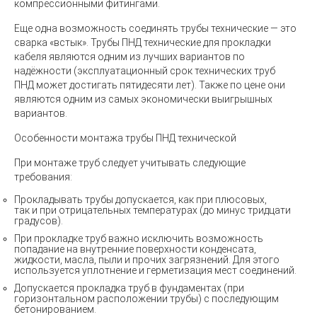
компрессионными фитингами.
Еще одна возможность соединять
трубы технические
— это
сварка «встык».
Трубы ПНД технические
для прокладки
кабеля являются одним из лучших вариантов по
надёжности (эксплуатационный срок
технических труб
ПНД
может достигать пятидесяти лет). Также по цене они
являются одним из самых экономически выигрышных
вариантов.
Особенности монтажа трубы ПНД технической
При монтаже труб следует учитывать следующие
требования:
Прокладывать трубы допускается, как при плюсовых,
так и при отрицательных температурах
(
до минус тридцати
градусов).
При прокладке труб важно исключить возможность
попадание на внутренние поверхности конденсата,
жидкости, масла, пыли и прочих загрязнений. Для этого
используется уплотнение и герметизация мест соединений.
Допускается прокладка труб в фундаментах
(
при
горизонтальном расположении трубы) с последующим
бетонированием.