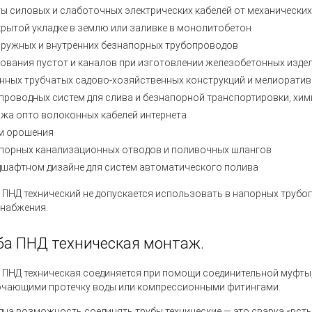
ы силовых и слаботочных электрических кабелей от механически
крытой укладке в землю или заливке в монолитобетон
аружных и внутренних безнапорных трубопроводов
ования пустот и каналов при изготовлении железобетонных изде
нных трубчатых садово-хозяйственных конструкций и мелиоратив
проводных систем для слива и безнапорной транспортировки, хим
жа опто волоконных кабелей интернета
м орошения
порных канализационных отводов и поливочных шлангов
дшафтном дизайне для систем автоматического полива
 ПНД технический не допускается использовать в напорных трубо
набжения.
ба ПНД техническая монтаж.
 ПНД техническая
соединяется при помощи соединительной муфты,
чающими протечку воды или компрессионными фитингами.
дна возможность соединять
трубы технические
— это сварка «всты