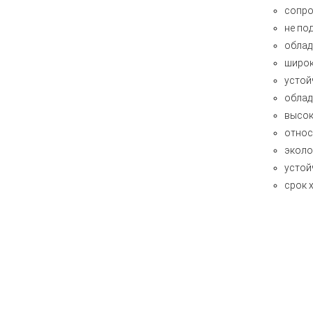
сопро
не по
облад
широк
устой
облад
высок
относ
эколо
устой
срок 