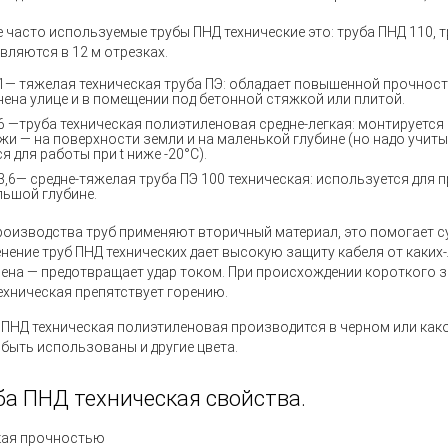
 часто используемые
трубы ПНД технические
это: труба ПНД 110, 
вляются в 12 м отрезках.
1— тяжелая техническая труба ПЭ: обладает повышенной прочнос
нена улице и в помещении под бетонной стяжкой или плитой.
6 —труба техническая полиэтиленовая средне-легкая: монтируется 
жи — на поверхности земли и на маленькой глубине (но надо учит
я для работы при t ниже -20°C).
3,6— средне-тяжелая труба ПЭ 100 техническая: используется для 
льшой глубине.
роизводства труб применяют вторичный материал, это помогает с
енение
труб ПНД технических
дает высокую защиту кабеля от каких-
ена — предотвращает удар током. При происхождении короткого 
техническая препятствует горению.
 ПНД техническая полиэтиленовая
производится в черном или как
 быть использованы и другие цвета.
ба ПНД техническая свойства.
ая прочностью