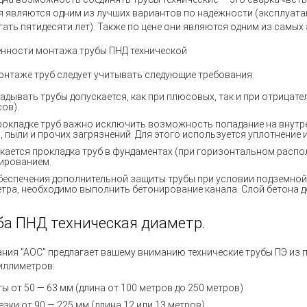
я являются одним из лучших вариантов по надёжности (эксплуат
гать пятидесяти лет). Также по цене они являются одним из самы
нности монтажа трубы ПНД технической
онтаже труб следует учитывать следующие требования:
адывать трубы допускается, как при плюсовых, так и при отрицат
сов).
рокладке труб важно исключить возможность попадание на внутре
, пыли и прочих загрязнений. Для этого используется уплотнение 
кается прокладка труб в фундаментах
(
при горизонтальном распо
ированием.
беспечения дополнительной защиты трубы при условии подземной
етра, необходимо выполнить бетонирование канала. Слой бетона д
ба ПНД техническая диаметр.
ния "АОС" предлагает вашему вниманию технические трубы ПЭ из 
иллиметров:
ты от 50 — 63 мм (длина от 100 метров до 250 метров)
езки от 90 — 225 мм (длина 12 или 13 метров)