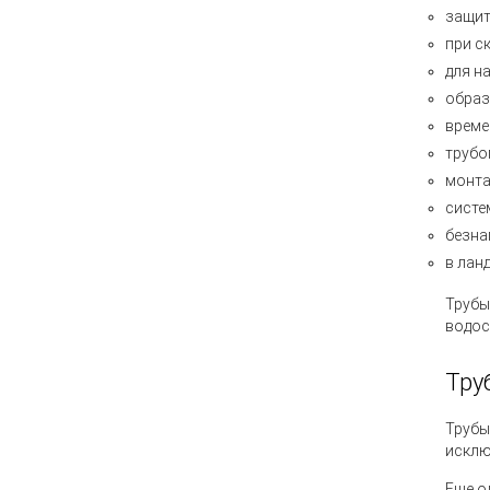
защит
при с
для н
образ
време
трубо
монта
систе
безна
в лан
Трубы
водос
Тру
Трубы
исклю
Еще о