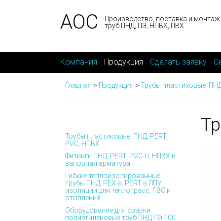
АОС
Производство, поставка и монтаж
труб ПНД, ПЭ, НПВХ, ПВХ
Компания
Продукция
Сделать заявку
С
Главная
>
Продукция
>
Трубы пластиковые: ПНД
Тр
Трубы пластиковые: ПНД, PERT,
PVC, НПВХ
Фитинги ПНД, PERT, PVC-U, НПВХ и
запорная арматура
Гибкие теплоизолированные
трубы ПНД, PEX-а, PERT в ППУ
изоляции для теплотрасс, ГВС и
отопления
Оборудование для сварки
полиэтиленовых труб ПНД ПЭ 100