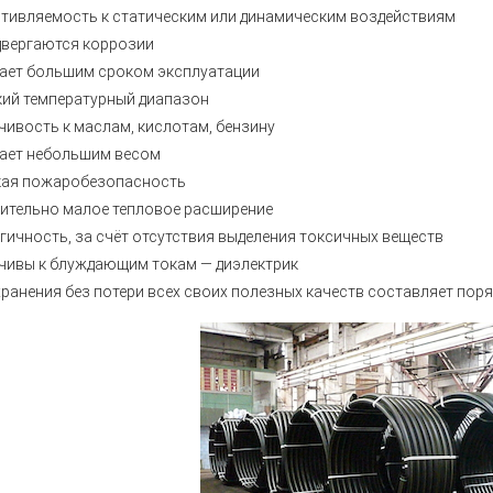
тивляемость к статическим или динамическим воздействиям
двергаются коррозии
ает большим сроком эксплуатации
ий температурный диапазон
чивость к маслам, кислотам, бензину
ает небольшим весом
ая пожаробезопасность
ительно малое тепловое расширение
гичность, за счёт отсутствия выделения токсичных веществ
чивы к блуждающим токам — диэлектрик
хранения без потери всех своих полезных качеств составляет поря