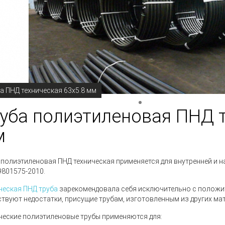
а ПНД техническая 63х5.8 мм
уба полиэтиленовая ПНД т
м
 полиэтиленовая ПНД техническая
применяется для внутренней и 
9801575-2010
.
ческая ПНД труба
зарекомендовала себя исключительно с положит
ствуют недостатки, присущие трубам, изготовленным из других ма
ческие полиэтиленовые трубы
применяются для: