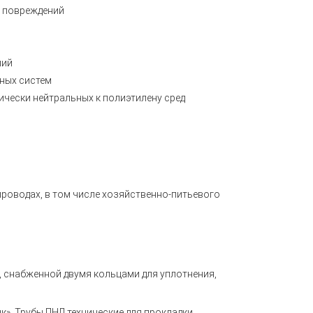
х повреждений
лий
ных систем
ически нейтральных к полиэтилену сред
проводах, в том числе хозяйственно-питьевого
 снабженной двумя кольцами для уплотнения,
к».
Трубы ПНД технические
для прокладки