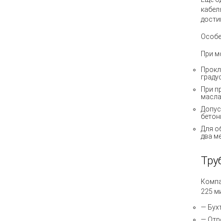
кабел
дости
Особе
При м
Прокл
граду
При п
масла
Допус
бетон
Для о
два м
Тру
Компа
225 м
— Бух
— Отр