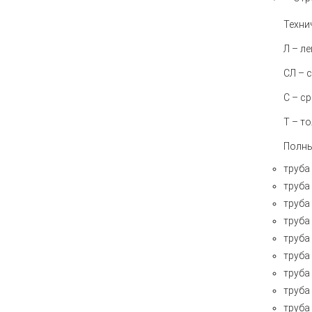
Техни
Л –
ле
СЛ
– с
С
– ср
Т
– то
Полны
труба
труба
труба
труба
труба
труба
труба
труба
труба