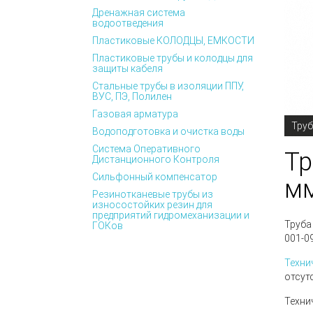
Дренажная система
водоотведения
Пластиковые КОЛОДЦЫ, ЕМКОСТИ
Пластиковые трубы и колодцы для
защиты кабеля
Стальные трубы в изоляции ППУ,
ВУС, ПЭ, Полилен
Газовая арматура
Труб
Водоподготовка и очистка воды
Система Оперативного
Тр
Дистанционного Контроля
Сильфонный компенсатор
м
Резинотканевые трубы из
износостойких резин для
предприятий гидромеханизации и
Труба
ГОКов
001-0
Техни
отсут
Техни