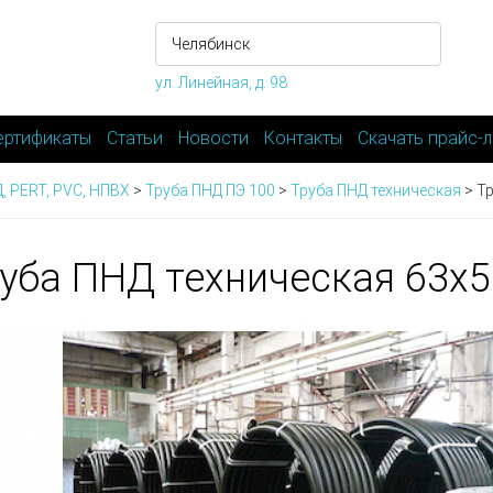
ул. Линейная, д. 98
ертификаты
Статьи
Новости
Контакты
Скачать прайс-л
, PERT, PVC, НПВХ
>
Труба ПНД ПЭ 100
>
Труба ПНД техническая
>
Тр
уба ПНД техническая 63х5