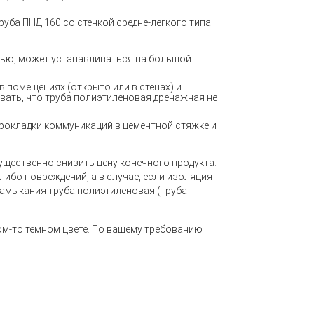
труба ПНД 160 со стенкой средне-легкого типа.
тью, может устанавливаться на большой
в помещениях (открыто или в стенах) и
ывать, что труба полиэтиленовая дренажная не
прокладки коммуникаций в цементной стяжке и
ущественно снизить цену конечного продукта.
либо повреждений, а в случае, если изоляция
замыкания труба полиэтиленовая (труба
ом-то темном цвете. По вашему требованию