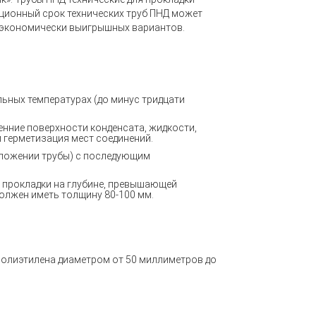
ационный срок
технических труб ПНД
может
х экономически выигрышных вариантов.
ельных температурах
(
до минус тридцати
нние поверхности конденсата, жидкости,
и герметизация мест соединений.
ложении трубы) с последующим
 прокладки на глубине, превышающей
олжен иметь толщину 80-100 мм.
полиэтилена диаметром от 50 миллиметров до