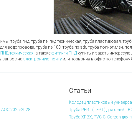
нимы:
труба пнд, труба пэ, пнд техническая, труба пластиковая, тру
 для водопровода, труба пэ 100, труба пэ sdr, труба полиэтилен, п
 ПНД техническая
, а также
фитинги ПНД
купить и задать интересую
в запрос на
электронную почту
или позвонив в офис по телефону
Статьи
Колодец пластиковый универса
 АОС 2025-2028
Труба PERT (ПЕРТ) для сетей ГВ
Труба ХПВХ, PVC-C, Corzan дл