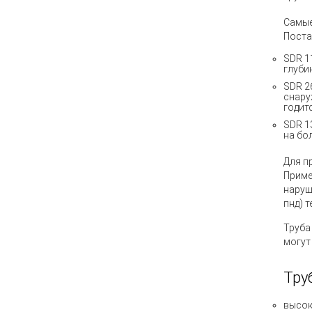
Самые
Поста
SDR 1
глуби
SDR 2
снару
годитс
SDR 1
на бо
Для п
Прим
наруш
пнд) 
Труба
могут
Тру
высок