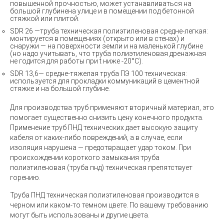
повышенной прочностью, может устанавливаться на
большой глубинена улице и в помещении под бетонной
стяжкой или плитой.
SDR 26 —труба техническая полиэтиленовая средне-легкая:
монтируется в помещениях (открыто или в стенах) и
снаружи — на поверхности земли и на маленькой глубине
(но надо учитывать, что труба полиэтиленовая дренажная
не годится для работы при t ниже -20°C).
SDR 13,6— средне-тяжелая труба ПЭ 100 техническая:
используется для прокладки коммуникаций в цементной
стяжке и на большой глубине.
Для производства труб применяют вторичный материал, это
помогает существенно снизить цену конечного продукта.
Применение
труб ПНД технических
дает высокую защиту
кабеля от каких-либо повреждений, а в случае, если
изоляция нарушена — предотвращает удар током. При
происхождении короткого замыкания труба
полиэтиленовая (труба пнд) техническая препятствует
горению.
Труба ПНД техническая полиэтиленовая
производится в
черном или каком-то темном цвете. По вашему требованию
могут быть использованы и другие цвета.