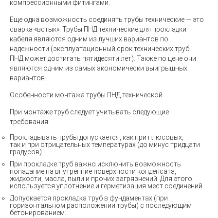
компрессионными фитингами.
Еще одна возможность соединять
трубы технические
— это
сварка «встык».
Трубы ПНД технические
для прокладки
кабеля являются одним из лучших вариантов по
надёжности (эксплуатационный срок
технических труб
ПНД
может достигать пятидесяти лет). Также по цене они
являются одним из самых экономически выигрышных
вариантов.
Особенности монтажа трубы ПНД технической
При монтаже труб следует учитывать следующие
требования:
Прокладывать трубы допускается, как при плюсовых,
так и при отрицательных температурах
(
до минус тридцати
градусов).
При прокладке труб важно исключить возможность
попадание на внутренние поверхности конденсата,
жидкости, масла, пыли и прочих загрязнений. Для этого
используется уплотнение и герметизация мест соединений.
Допускается прокладка труб в фундаментах
(
при
горизонтальном расположении трубы) с последующим
бетонированием.