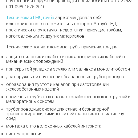
внутренней и наружной прокладки производится по
ТУ 2248-
001-09801575-2010
.
Техническая ПНД труба
зарекомендовала себя
исключительно с положительных сторон. У труб ПНД,
практически отсутствуют недостатки, присущие трубам,
изготовленным из других материалов.
Технические полиэтиленовые трубы
применяются для:
защиты силовых и слаботочных электрических кабелей от
механических повреждений
при скрытой укладке в землю или заливке в монолитобетон
для наружных и внутренних безнапорных трубопроводов
образования пустот и каналов при изготовлении
железобетонных изделий
временных трубчатых садово-хозяйственных конструкций и
мелиоративных систем
трубопроводных систем для слива и безнапорной
транспортировки, химически нейтральных к полиэтилену
сред
монтажа опто волоконных кабелей интернета
систем орошения