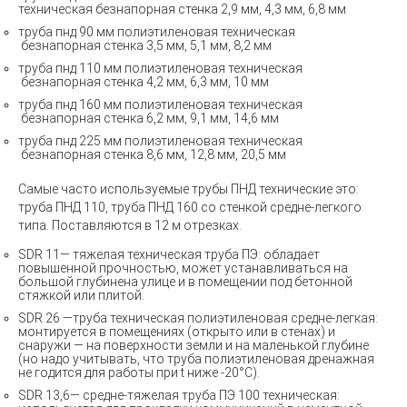
техническая
безнапорная стенка 2,9 мм, 4,3 мм, 6,8 мм
труба
пнд 90 мм
полиэтиленовая техническая
безнапорная стенка 3,5 мм, 5,1 мм, 8,2 мм
труба
пнд 110 мм
полиэтиленовая техническая
безнапорная стенка 4,2 мм, 6,3 мм, 10 мм
труба
пнд 160 мм
полиэтиленовая техническая
безнапорная стенка 6,2 мм, 9,1 мм, 14,6 мм
труба
пнд 225 мм
полиэтиленовая техническая
безнапорная стенка 8,6 мм, 12,8 мм, 20,5 мм
Самые часто используемые
трубы ПНД технические
это:
труба ПНД 110, труба ПНД 160 со стенкой средне-легкого
типа. Поставляются в 12 м отрезках.
SDR 11— тяжелая техническая труба ПЭ: обладает
повышенной прочностью, может устанавливаться на
большой глубинена улице и в помещении под бетонной
стяжкой или плитой.
SDR 26 —труба техническая полиэтиленовая средне-легкая:
монтируется в помещениях (открыто или в стенах) и
снаружи — на поверхности земли и на маленькой глубине
(но надо учитывать, что труба полиэтиленовая дренажная
не годится для работы при t ниже -20°C).
SDR 13,6— средне-тяжелая труба ПЭ 100 техническая: