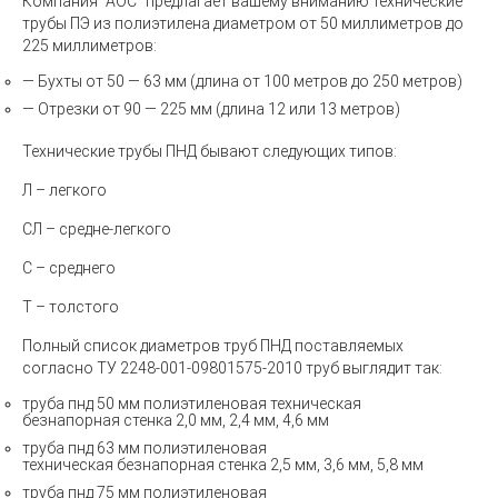
Компания "АОС" предлагает вашему вниманию технические
трубы ПЭ из полиэтилена диаметром от 50 миллиметров до
225 миллиметров:
— Бухты от 50 — 63 мм (длина от 100 метров до 250 метров)
— Отрезки от 90 — 225 мм (длина 12 или 13 метров)
Технические трубы ПНД бывают следующих типов:
Л –
легкого
СЛ
– средне-легкого
С
– среднего
Т
– толстого
Полный список диаметров труб ПНД поставляемых
согласно ТУ
2248-001-09801575-2010
труб выглядит так:
труба пнд 50 мм полиэтиленовая техническая
безнапорная
стенка 2,0 мм, 2,4 мм, 4,6 мм
труба
пнд 63 мм
полиэтиленовая
техническая
безнапорная стенка 2,5 мм, 3,6 мм, 5,8 мм
труба
пнд 75 мм
полиэтиленовая