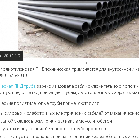
а 200 11,9
 полиэтиленовая ПНД техническая
применяется для внутренней и 
9801575-2010
.
ческая ПНД труба
зарекомендовала себя исключительно с положит
ствуют недостатки, присущие трубам, изготовленным из других ма
ческие полиэтиленовые трубы
применяются для:
ы силовых и слаботочных электрических кабелей от механически
крытой укладке в землю или заливке в монолитобетон
аружных и внутренних безнапорных трубопроводов
ования пустот и каналов при изготовлении железобетонных изде