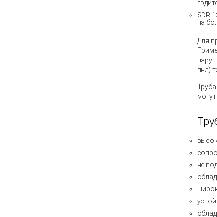
годитс
SDR 1
на бо
Для п
Прим
наруш
пнд) 
Труба
могут
Тру
высок
сопро
не по
облад
широк
устой
облад