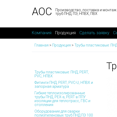
АОС
Производство, поставка и монтаж
труб ПНД, ПЭ, НПВХ, ПВХ
Компания
Продукция
Сделать заявку
С
Главная
>
Продукция
>
Трубы пластиковые: ПНД
Тр
Трубы пластиковые: ПНД, PERT,
PVC, НПВХ
Фитинги ПНД, PERT, PVC-U, НПВХ и
запорная арматура
Гибкие теплоизолированные
трубы ПНД, PEX-а, PERT в ППУ
изоляции для теплотрасс, ГВС и
отопления
Оборудование для сварки
полиэтиленовых труб ПНД ПЭ 100