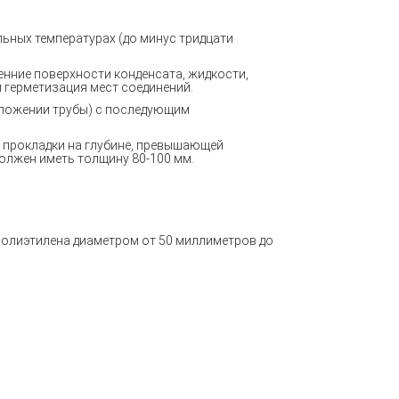
ельных температурах
(
до минус тридцати
нние поверхности конденсата, жидкости,
и герметизация мест соединений.
ложении трубы) с последующим
 прокладки на глубине, превышающей
олжен иметь толщину 80-100 мм.
полиэтилена диаметром от 50 миллиметров до