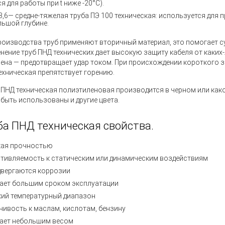
я для работы при t ниже -20°C).
3,6— средне-тяжелая труба ПЭ 100 техническая: используется для 
льшой глубине.
роизводства труб применяют вторичный материал, это помогает с
енение
труб ПНД технических
дает высокую защиту кабеля от каких-
ена — предотвращает удар током. При происхождении короткого 
техническая препятствует горению.
 ПНД техническая полиэтиленовая
производится в черном или как
 быть использованы и другие цвета.
ба ПНД техническая свойства.
ая прочностью
тивляемость к статическим или динамическим воздействиям
двергаются коррозии
ает большим сроком эксплуатации
ий температурный диапазон
чивость к маслам, кислотам, бензину
ает небольшим весом