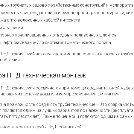
нных трубчатых садово-хозяйственных конструкций и мелиоратив
проводных систем для слива и безнапорной транспортировки, хим
жа опто волоконных кабелей интернета
м орошения
порных канализационных отводов и поливочных шлангов
дшафтном дизайне для систем автоматического полива
 ПНД технический не допускается использовать в напорных трубо
набжения.
ба ПНД техническая монтаж.
 ПНД техническая
соединяется при помощи соединительной муфты,
чающими протечку воды или компрессионными фитингами.
дна возможность соединять
трубы технические
— это сварка «всты
я являются одним из лучших вариантов по надёжности (эксплуат
гать пятидесяти лет). Также по цене они являются одним из самы
нности монтажа трубы ПНД технической