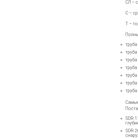
СЛ
– 
С
– ср
Т
– т
Полны
труба
труба
труба
труба
труба
труба
труба
Самые
Поста
SDR 1
глуби
SDR 2
снару