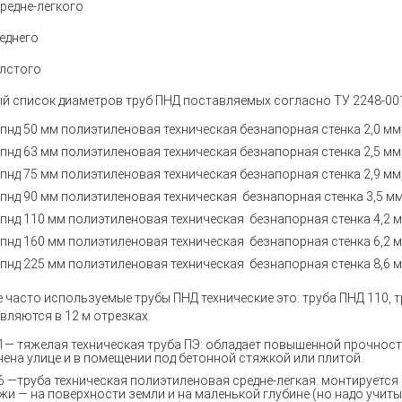
средне-легкого
еднего
олстого
й список диаметров труб ПНД поставляемых согласно ТУ
2248-00
 пнд 50 мм полиэтиленовая техническая безнапорная
стенка 2,0 мм
пнд 63 мм
полиэтиленовая техническая
безнапорная стенка 2,5 мм,
пнд 75 мм
полиэтиленовая техническая
безнапорная стенка 2,9 мм,
пнд 90 мм
полиэтиленовая техническая
безнапорная стенка 3,5 мм,
пнд 110 мм
полиэтиленовая техническая
безнапорная стенка 4,2 м
пнд 160 мм
полиэтиленовая техническая
безнапорная стенка 6,2 м
пнд 225 мм
полиэтиленовая техническая
безнапорная стенка 8,6 м
 часто используемые
трубы ПНД технические
это: труба ПНД 110, 
вляются в 12 м отрезках.
1— тяжелая техническая труба ПЭ: обладает повышенной прочнос
нена улице и в помещении под бетонной стяжкой или плитой.
6 —труба техническая полиэтиленовая средне-легкая: монтируется 
жи — на поверхности земли и на маленькой глубине (но надо учит