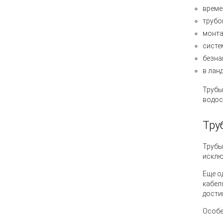
време
трубо
монта
систе
безна
в лан
Трубы
водос
Тру
Трубы
исклю
Еще о
кабел
дости
Особе