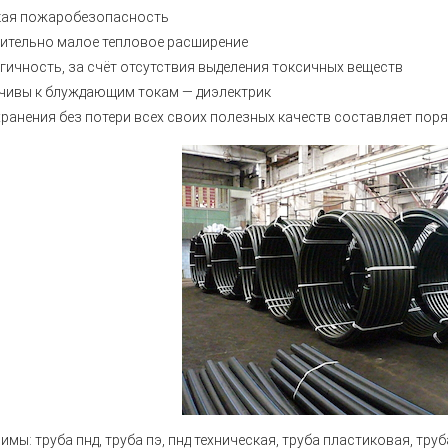
ая пожаробезопасность
ительно малое тепловое расширение
гичность, за счёт отсутствия выделения токсичных веществ
чивы к блуждающим токам — диэлектрик
хранения без потери всех своих полезных качеств составляет поря
нимы:
труба пнд, труба пэ, пнд техническая, труба пластиковая, тру