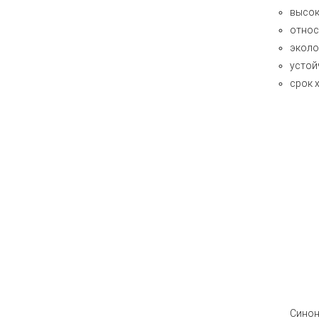
высок
относ
эколо
устой
срок 
Сино