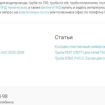
 для водопровода, труба пэ 100, труба пэ sdr, труба полиэтилен, п
 ПНД техническая
, а также
фитинги ПНД
купить и задать интересую
в запрос на
электронную почту
или позвонив в офис по телефону
Статьи
Колодец пластиковый универса
 АОС 2025-2028
Труба PERT (ПЕРТ) для сетей ГВ
Труба ХПВХ, PVC-C, Corzan дл
4-98
Челябинск