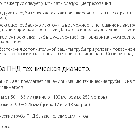
онтаже труб следует учитывать следующие требования:
адывать трубы допускается, как при плюсовых, так и при отрицат
сов).
рокладке труб важно исключить возможность попадание на внутре
, пыли и прочих загрязнений. Для этого используется уплотнение 
кается прокладка труб в фундаментах
(
при горизонтальном распо
ированием.
беспечения дополнительной защиты трубы при условии подземной
етра, необходимо выполнить бетонирование канала. Слой бетона д
ба ПНД техническая диаметр.
ния "АОС" предлагает вашему вниманию технические трубы ПЭ из 
иллиметров:
ты от 50 — 63 мм (длина от 100 метров до 250 метров)
езки от 90 — 225 мм (длина 12 или 13 метров)
ческие трубы ПНД бывают следующих типов:
гкого