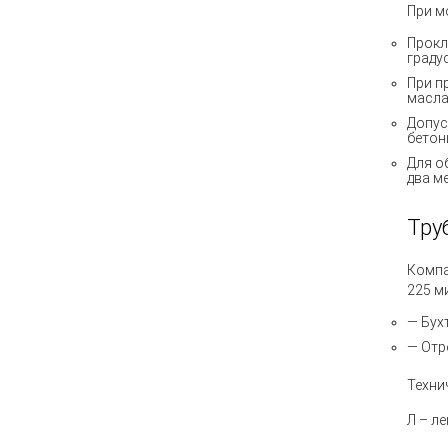
При м
Прокл
граду
При п
масла
Допус
бетон
Для о
два м
Тру
Компа
225 м
— Бух
— Отр
Техни
Л –
ле