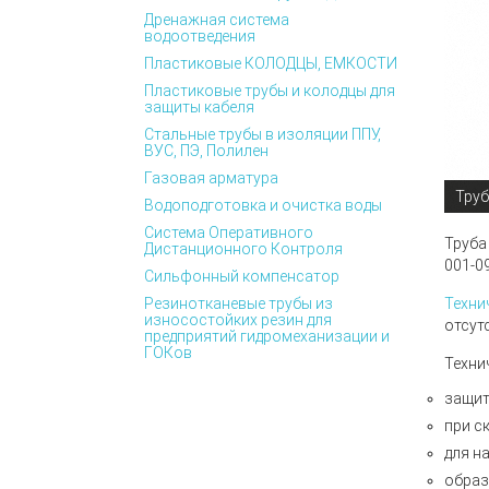
Дренажная система
водоотведения
Пластиковые КОЛОДЦЫ, ЕМКОСТИ
Пластиковые трубы и колодцы для
защиты кабеля
Стальные трубы в изоляции ППУ,
ВУС, ПЭ, Полилен
Газовая арматура
Труб
Водоподготовка и очистка воды
Система Оперативного
Труба
Дистанционного Контроля
001-0
Сильфонный компенсатор
Резинотканевые трубы из
Техни
износостойких резин для
отсут
предприятий гидромеханизации и
ГОКов
Техни
защит
при с
для н
образ