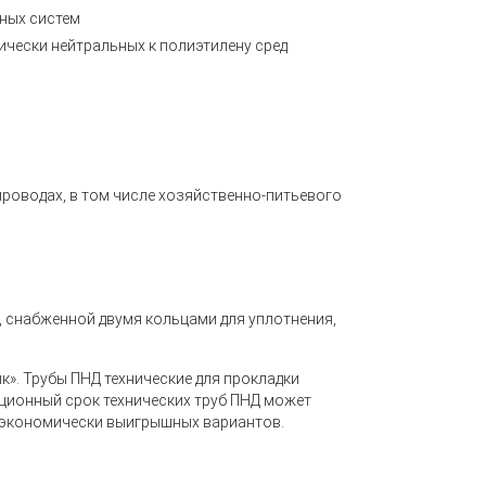
ных систем
ически нейтральных к полиэтилену сред
проводах, в том числе хозяйственно-питьевого
 снабженной двумя кольцами для уплотнения,
к».
Трубы ПНД технические
для прокладки
ационный срок
технических труб ПНД
может
х экономически выигрышных вариантов.