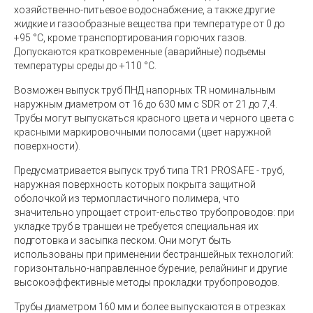
хозяйственно-питьевое водоснабжение, а также другие
жидкие и газообразные вещества при температуре от 0 до
+95 °С, кроме транспортирования горючих газов.
Допускаются кратковременные (аварийные) подъемы
температуры среды до +110 °С.
Возможен выпуск труб ПНД напорных TR номинальным
наружным диаметром от 16 до 630 мм с SDR от 21 до 7,4.
Трубы могут выпускаться красного цвета и черного цвета с
красными маркировочными полосами (цвет наружной
поверхности).
Предусматривается выпуск труб типа TR1 PROSAFE - труб,
наружная поверхность которых покрыта защитной
оболочкой из термопластичного полимера, что
значительно упрощает строит-ельство трубопроводов: при
укладке труб в траншеи не требуется специальная их
подготовка и засыпка песком. Они могут быть
использованы при применении бестраншейных технологий:
горизонтально-направленное бурение, релайнинг и другие
высокоэффективные методы прокладки трубопроводов.
Трубы диаметром 160 мм и более выпускаются в отрезках