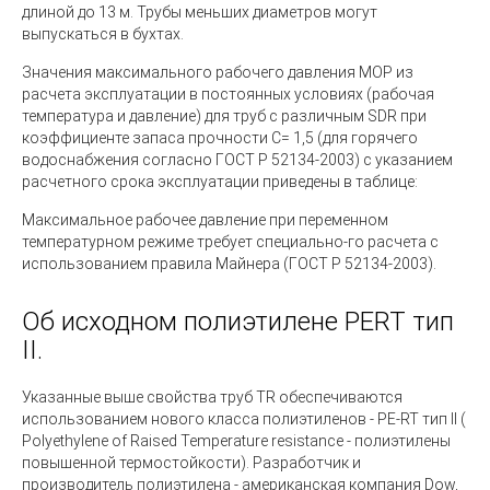
длиной до 13 м. Трубы меньших диаметров могут
выпускаться в бухтах.
Значения максимального рабочего давления МОР из
расчета эксплуатации в постоянных условиях (рабочая
температура и давление) для труб с различным SDR при
коэффициенте запаса прочности С= 1,5 (для горячего
водоснабжения согласно ГОСТ Р 52134-2003) с указанием
расчетного срока эксплуатации приведены в таблице:
Максимальное рабочее давление при переменном
температурном режиме требует специально-го расчета с
использованием правила Майнера (ГОСТ Р 52134-2003).
Об исходном полиэтилене PERT тип
II.
Указанные выше свойства труб TR обеспечиваются
использованием нового класса полиэтиленов -
PE-RT тип II (
Polyethylene of Raised Temperature resistance
- полиэтилены
повышенной термостойкости). Разработчик и
производитель полиэтилена - американская компания Dow,