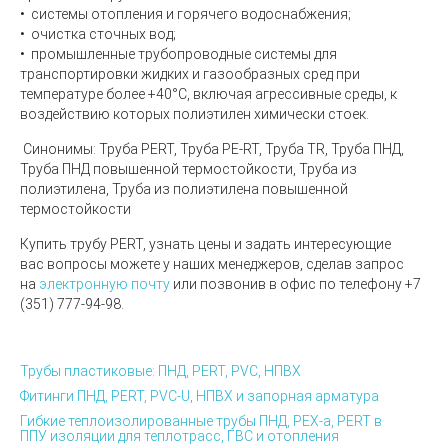
• системы отопления и горячего водоснабжения;
• очистка сточных вод;
• промышленные трубопроводные системы для
транспортировки жидких и газообразных сред при
температуре более +40°С, включая агрессивные среды, к
воздействию которых полиэтилен химически стоек.
Синонимы:
Труба PERT, Труба PE-RT, Труба TR, Труба ПНД,
Труба ПНД повышенной термостойкости, Труба из
полиэтилена, Труба из полиэтилена повышенной
термостойкости
Купить трубу PERT, узнать цены и задать интересующие
вас вопросы можете у наших менеджеров, сделав запрос
на
электронную почту
или позвонив в офис по телефону +7
(351) 777-94-98.
Трубы пластиковые: ПНД, PERT, PVC, НПВХ
Фитинги ПНД, PERT, PVC-U, НПВХ и запорная арматура
Гибкие теплоизолированные трубы ПНД, PEX-а, PERT в
ППУ изоляции для теплотрасс, ГВС и отопления