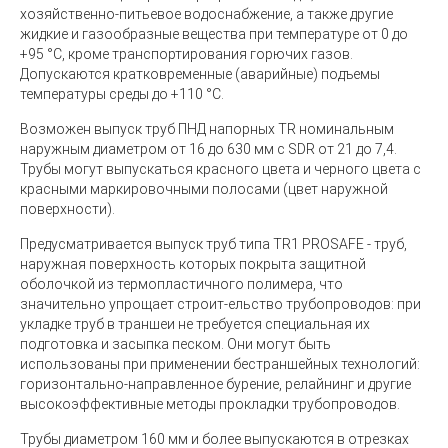
хозяйственно-питьевое водоснабжение, а также другие
жидкие и газообразные вещества при температуре от 0 до
+95 °С, кроме транспортирования горючих газов.
Допускаются кратковременные (аварийные) подъемы
температуры среды до +110 °С.
Возможен выпуск труб ПНД напорных TR номинальным
наружным диаметром от 16 до 630 мм с SDR от 21 до 7,4.
Трубы могут выпускаться красного цвета и черного цвета с
красными маркировочными полосами (цвет наружной
поверхности).
Предусматривается выпуск труб типа TR1 PROSAFE - труб,
наружная поверхность которых покрыта защитной
оболочкой из термопластичного полимера, что
значительно упрощает строит-ельство трубопроводов: при
укладке труб в траншеи не требуется специальная их
подготовка и засыпка песком. Они могут быть
использованы при применении бестраншейных технологий:
горизонтально-направленное бурение, релайнинг и другие
высокоэффективные методы прокладки трубопроводов.
Трубы диаметром 160 мм и более выпускаются в отрезках