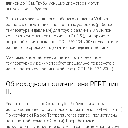
длиной до 13 м. Трубы меньших диаметров могут
выпускаться в бухтах.
Значения максимального рабочего давления МОР из
расчета эксплуатации в постоянных условиях (рабочая
температура и давление) для труб с различным SDR при
коэффициенте запаса прочности С= 1,5 (для горячего
водоснабжения согласно ГОСТ Р 52134-2003) с указанием
расчетного срока эксплуатации приведены в таблице:
Максимальное рабочее давление при переменном
температурном режиме требует специально-го расчета с
использованием правила Майнера (ГОСТ Р 52134-2003).
Об исходном полиэтилене PERT тип
II.
Указанные выше свойства труб TR обеспечиваются
использованием нового класса полиэтиленов -
PE-RT тип II (
Polyethylene of Raised Temperature resistance
- полиэтилены
повышенной термостойкости). Разработчик и
производитель полиэтилена - американская компания Dow,