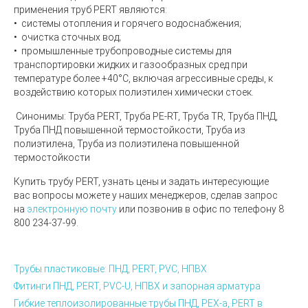
применения труб PERT являютcя:
• системы отопления и горячего водоснабжения;
• очистка сточных вод;
• промышленные трубопроводные системы для
транспортировки жидких и газообразных сред при
температуре более +40°С, включая агрессивные среды, к
воздействию которых полиэтилен химически стоек.
Синонимы:
Труба PERT, Труба PE-RT, Труба TR, Труба ПНД,
Труба ПНД повышенной термостойкости, Труба из
полиэтилена, Труба из полиэтилена повышенной
термостойкости
Купить трубу PERT, узнать цены и задать интересующие
вас вопросы можете у наших менеджеров, сделав запрос
на
электронную почту
или позвонив в офис по телефону 8
800 234-37-99.
Трубы пластиковые: ПНД, PERT, PVC, НПВХ
Фитинги ПНД, PERT, PVC-U, НПВХ и запорная арматура
Гибкие теплоизолированные трубы ПНД, PEX-а, PERT в