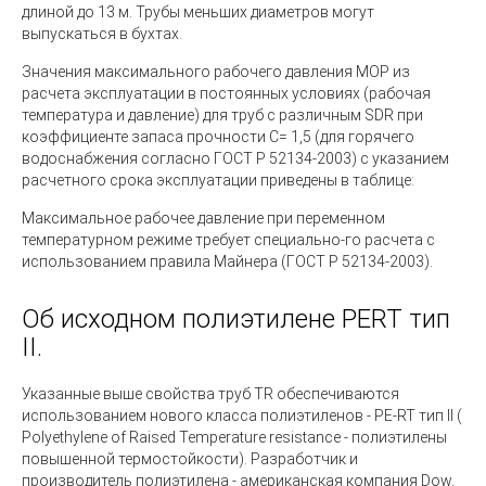
длиной до 13 м. Трубы меньших диаметров могут
выпускаться в бухтах.
Значения максимального рабочего давления МОР из
расчета эксплуатации в постоянных условиях (рабочая
температура и давление) для труб с различным SDR при
коэффициенте запаса прочности С= 1,5 (для горячего
водоснабжения согласно ГОСТ Р 52134-2003) с указанием
расчетного срока эксплуатации приведены в таблице:
Максимальное рабочее давление при переменном
температурном режиме требует специально-го расчета с
использованием правила Майнера (ГОСТ Р 52134-2003).
Об исходном полиэтилене PERT тип
II.
Указанные выше свойства труб TR обеспечиваются
использованием нового класса полиэтиленов -
PE-RT тип II (
Polyethylene of Raised Temperature resistance
- полиэтилены
повышенной термостойкости). Разработчик и
производитель полиэтилена - американская компания Dow,