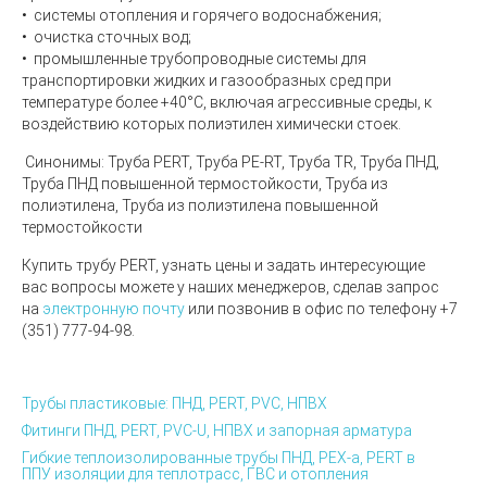
• системы отопления и горячего водоснабжения;
• очистка сточных вод;
• промышленные трубопроводные системы для
транспортировки жидких и газообразных сред при
температуре более +40°С, включая агрессивные среды, к
воздействию которых полиэтилен химически стоек.
Синонимы:
Труба PERT, Труба PE-RT, Труба TR, Труба ПНД,
Труба ПНД повышенной термостойкости, Труба из
полиэтилена, Труба из полиэтилена повышенной
термостойкости
Купить трубу PERT, узнать цены и задать интересующие
вас вопросы можете у наших менеджеров, сделав запрос
на
электронную почту
или позвонив в офис по телефону +7
(351) 777-94-98.
Трубы пластиковые: ПНД, PERT, PVC, НПВХ
Фитинги ПНД, PERT, PVC-U, НПВХ и запорная арматура
Гибкие теплоизолированные трубы ПНД, PEX-а, PERT в
ППУ изоляции для теплотрасс, ГВС и отопления