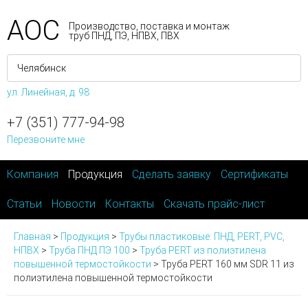
АОС
Производство, поставка и монтаж
труб ПНД, ПЭ, НПВХ, ПВХ
ул. Линейная, д. 98
+7 (351) 777-94-98
Перезвоните мне
Компания
Продукция
Сделать заявку
Сертификаты
Статьи
Новости
Контакты
Скачать прайс-лист
Главная
>
Продукция
>
Трубы пластиковые: ПНД, PERT, PVC,
НПВХ
>
Труба ПНД ПЭ 100
>
Труба PERT из полиэтилена
повышенной термостойкости
>
Труба PERT 160 мм SDR 11 из
полиэтилена повышенной термостойкости