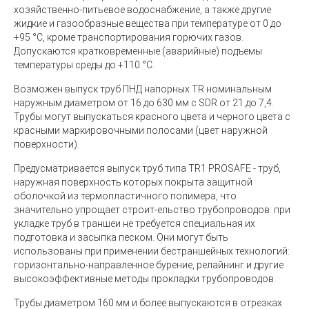
хозяйственно-питьевое водоснабжение, а также другие
жидкие и газообразные вещества при температуре от 0 до
+95 °С, кроме транспортирования горючих газов.
Допускаются кратковременные (аварийные) подъемы
температуры среды до +110 °С.
Возможен выпуск труб ПНД напорных TR номинальным
наружным диаметром от 16 до 630 мм с SDR от 21 до 7,4.
Трубы могут выпускаться красного цвета и черного цвета с
красными маркировочными полосами (цвет наружной
поверхности).
Предусматривается выпуск труб типа TR1 PROSAFE - труб,
наружная поверхность которых покрыта защитной
оболочкой из термопластичного полимера, что
значительно упрощает строит-ельство трубопроводов: при
укладке труб в траншеи не требуется специальная их
подготовка и засыпка песком. Они могут быть
использованы при применении бестраншейных технологий:
горизонтально-направленное бурение, релайнинг и другие
высокоэффективные методы прокладки трубопроводов.
Трубы диаметром 160 мм и более выпускаются в отрезках