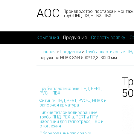
АОС
Производство, поставка и монтаж
труб ПНД, ПЭ, НПВХ, ПВХ
Компания
Продукция
Сделать заявку
С
Главная
>
Продукция
>
Трубы пластиковые: ПНД
наружная НПВХ SN4 500*12,3- 3000 мм
Тр
Трубы пластиковые: ПНД, PERT,
50
PVC, НПВХ
Фитинги ПНД, PERT, PVC-U, НПВХ и
запорная арматура
Гибкие теплоизолированные
трубы ПНД, PEX-а, PERT в ППУ
изоляции для теплотрасс, ГВС и
отопления
Оборудование для сварки