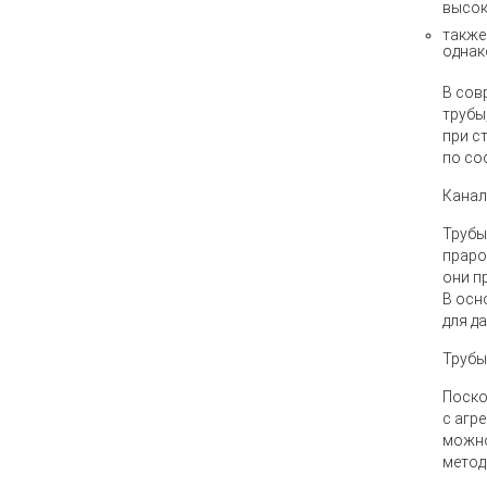
высок
также
однак
В сов
трубы
при с
по со
Канал
Трубы
праро
они п
В осн
для д
Трубы
Поско
с агр
можно
метод