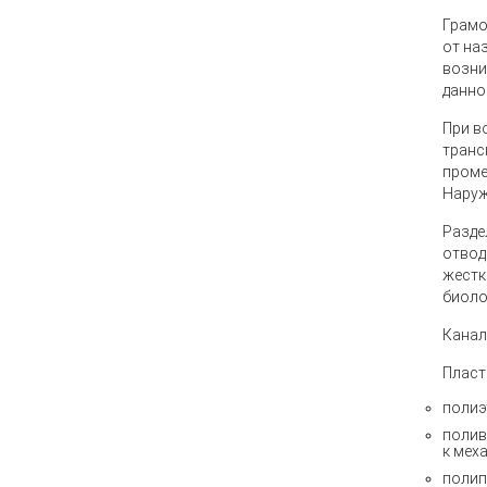
Грамо
от на
возни
данно
При в
транс
проме
Наруж
Разде
отвод
жестк
биоло
Канал
Пласт
полиэ
полив
к мех
полип