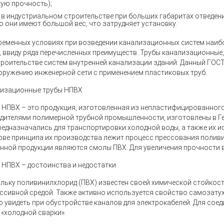
ую прочность);
 в индустриальном строительстве при больших габаритах отведе
о они имеют большой вес, что затрудняет установку.
ременных условиях при возведении канализационных систем наи
, ввиду ряда перечисленных преимуществ. Трубы канализационные,
троительстве систем внутренней канализации зданий. Данный ГОС
оружению инженерной сети с применением пластиковых труб.
изационные трубы НПВХ
 НПВХ
– это продукция, изготовленная из непластифицированного
дителями полимерной трубной промышленности, изготовлены в Гер
редназначались для транспортировки холодной воды, а также их и
ове принципа их производства лежит процесс прессования полив
анной продукции являются смолы ПВХ. Для увеличения прочности
 НПВХ – достоинства и недостатки
льку поливинилхлорид (ПВХ) известен своей химической стойкост
ессивной средой. Также активно используется свойство самозату
 увидеть при обустройстве каналов для электрокабелей. Для соед
 «холодной сварки».