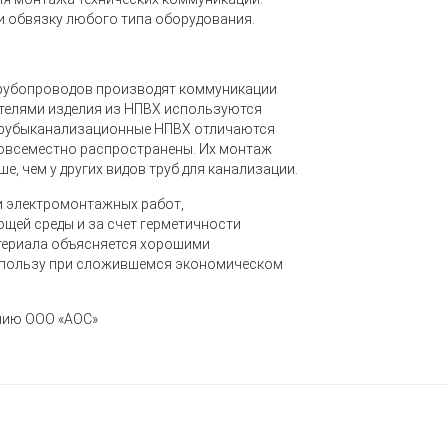
и обвязку любого типа оборудования.
 трубопроводов производят коммуникации
ателями изделия из НПВХ используются
 Трубыканализационные НПВХ отличаются
повсеместно распространены.
Их монтаж
е, чем у других видов труб для канализации
.
и электромонтажных работ,
щей среды и за счет герметичности
атериала объясняется хорошими
х пользу при сложившемся экономическом
нию ООО «АОС»