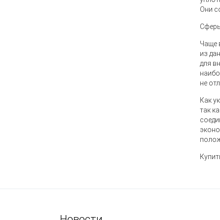
Они с
Сферы
Чаще 
из да
для в
наибо
не от
Как у
так к
соеди
эконо
полож
Купит
Новости