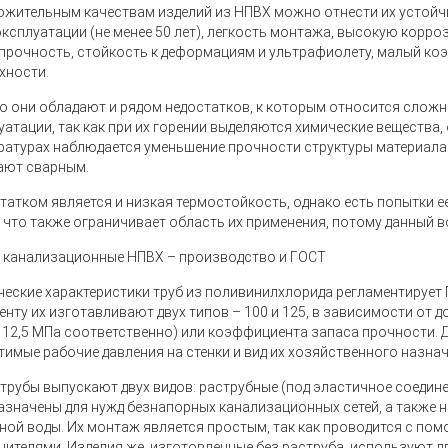
ожительным качествам изделий из НПВХ можно отнести их устойчи
эксплуатации (не менее 50 лет), легкость монтажа, высокую корр
прочность, стойкость к деформациям и ультрафиолету, малый к
хности.
о они обладают и рядом недостатков, к которым относится сложн
уатации, так как при их горении выделяются химические вещества,
ратурах наблюдается уменьшение прочности структуры материала
ают сварным.
татком является и низкая термостойкость, однако есть попытки ее
, что также ограничивает область их применения, потому данный 
 канализационные НПВХ – производство и ГОСТ
ческие характеристики труб из поливинилхлорида регламентирует
енту их изготавливают двух типов – 100 и 125, в зависимости от 
 12,5 МПа соответственно) или коэффициента запаса прочности.
тимые рабочие давления на стенки и вид их хозяйственного назнач
 трубы выпускают двух видов: раструбные (под эластичное соедине
азначены для нужд безнапорных канализационных сетей, а также
ной воды. Их монтаж является простым, так как проводится с по
нителями. Изделия же, изготовленные без раструба, используют 