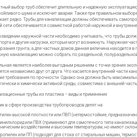
тный выбор труб обеспечит длительную и надежную эксплуатацию
зойливого шума и исключит аварии. Также при правильном выборе
кает редко. Трубы для канализации должны обеспечивать самопр
й сети обеспечивается совместной работой наружной и внутренне
озведении наружной части необходимо учитывать, что трубы дол
порта и другие нагрузки, которые могут возникнуть. Наружная час
рзания грунта, а для частных домов данная величина находится в пр
ную канализацию можно собрать по раздельной, полураздельной
льная является наиболее выгодным решением с точки зрения эколо
ятся независимо друг от друга. Что касается внутренней части кан
ие требования по прочности. Однако она должна быть максималь
гически и химически активной среды, совместима с внешней част
изационные трубы из пластика – виды и применение
ик в сфере производства трубопроводов делят на:
тилен высокой плотности или ПВП (нетермостойкие, предназначен
инилхлорид или ПВХ (применяют для самотечного типа канализац
аническим воздействиям и высоким температурам, но имеют склон
ропилен или ПП (подходят для стока от стиральных машин, термос