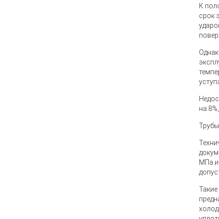
К пол
срок 
ударо
повер
Однак
экспл
темпе
уступ
Недос
на 8%
Трубы
Техни
докум
МПа и
допус
Такие
предн
холод
уплот