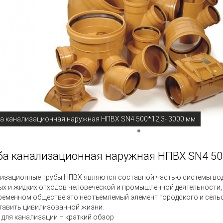
а канализационная наружная НПВХ SN4 500*12,3- 3000 мм
ба канализационная наружная НПВХ SN4 50
изационные трубы НПВХ
являются составной частью системы вод
ых и жидких отходов человеческой и промышленной деятельности,
ременном обществе это неотъемлемый элемент городского и сельс
тавить цивилизованной жизни.
 для канализации – краткий обзор