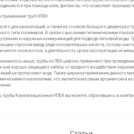
оединяются при помощи клея, фитингов, что позволяет произвест
 применения труб НПВХ
всего для канализаций, а также их стояков большого диаметра и
нного типа полимеров. В связи с высокими гигиеническими показ
нутренних и наружных коммуникаций для подвода питьевой воды.
льшим спросом ввиду ряда положительных качеств, потому они 
личается сложностью, а длительность срока эксплуатации не меньш
казывалось выше, трубы из ПВХ широко применяют при проведени
ак они хорошо защищают кабель от вредного воздействия окружаю
нений не пропускают воду. Также широкое применение данного м
мическими показателями, что является весомым аргументом в и
ении.
ь трубы Канализационные НПВХ вы можете, обратившись в компа
Статьи