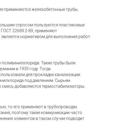
ния применяются железобетонные трубы,
большим спросом пользуются пластиковые
 ГОСТ 22689.2-89, применяют
Т является нормативом для выполнения работ
 поливинилхлорида. Такие трубы были
мании в 1935 году. Тогда
спользовали для прокладки канализации.
инилхлорида под давлением. Сырьем
 в смесь добавляются термостабилизаторы.
ью, то его применяют в трубопроводах
хания, поэтому такие коммуникации часто
инения элементов в таком случае подходит