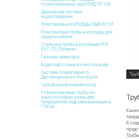
полиэтиленовых труб ПНД ПЭ 100
Дренажная система
водоотведения
Пластиковые КОЛОДЦЫ, ЕМКОСТИ
Пластиковые трубы и колодцы для
защиты кабеля
Стальные трубы в изоляции ППУ,
ВУС, ПЭ, Полилен
Газовая арматура
Водоподготовка и очистка воды
Система Оперативного
Труб
Дистанционного Контроля
Сильфонный компенсатор
Резинотканевые трубы из
Тру
износостойких резин для
предприятий гидромеханизации и
ГОКов
Канал
тверд
В сов
предс
Трубы