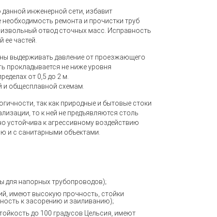
 данной инженерной сети, избавит
 необходимость ремонта и прочистки труб
оизвольный отвод сточных масс.
Исправность
й ее частей
.
жны выдерживать давление от проезжающего
ть прокладывается не ниже уровня
еделах от 0,5 до 2 м.
 и общесплавной схемам.
гичности, так как природные и бытовые стоки
ализации, то к ней не предъявляются столь
но устойчива к агрессивному воздействию
ью и с санитарными объектами.
ы для напорных трубопроводов);
ий, имеют высокую прочность, стойки
ность к засорению и заиливанию);
тойкость до 100 градусов Цельсия, имеют