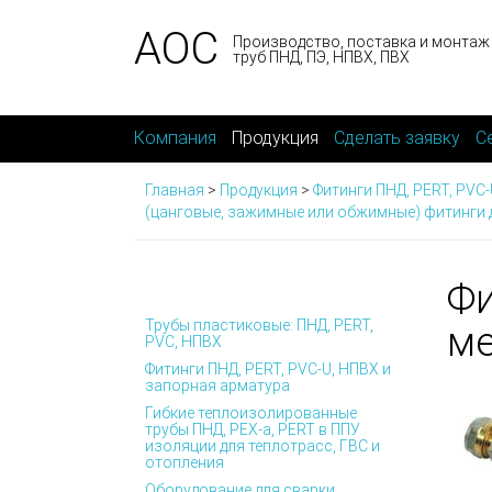
АОС
Производство, поставка и монтаж
труб ПНД, ПЭ, НПВХ, ПВХ
Компания
Продукция
Сделать заявку
С
Главная
>
Продукция
>
Фитинги ПНД, PERT, PVC
(цанговые, зажимные или обжимные) фитинги 
Фи
Трубы пластиковые: ПНД, PERT,
ме
PVC, НПВХ
Фитинги ПНД, PERT, PVC-U, НПВХ и
запорная арматура
Гибкие теплоизолированные
трубы ПНД, PEX-а, PERT в ППУ
изоляции для теплотрасс, ГВС и
отопления
Оборудование для сварки