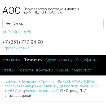
АОС
Производство, поставка и монтаж
труб ПНД, ПЭ, НПВХ, ПВХ
ул. Линейная, д. 98
+7 (351) 777-94-98
Перезвоните мне
Компания
Продукция
Сделать заявку
Сертификаты
Статьи
Новости
Контакты
Скачать прайс-лист
Главная
>
Продукция
>
Фитинги ПНД, PERT, PVC-U, НПВХ и
запорная арматура
>
Фитинги ПНД для полиэтиленовых ПЭ
труб
>
Электросварные фитинги ПНД
>
Переход ПНД
электросварной