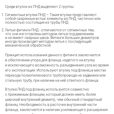
Среди втулок из ПНД выделяют 2 группы:
Сегментные втулки ПНД —
Такие втулки представляют
собой сваренные встык элементы из ПНД, частично или
полностью состоящие из трубы ПНД.
Литые фитинги ПНД -
отличаются от сегментных тем,
что они изготовлены методом литья под давлением
и не имеют сварных швов. Фитинги больших диаметров
иногда производят методом литья с последующей
механической обработкой.
Принцип использования данного фитинга заключается
в обеспечении упора для фланца, надетого на втулку
и исключающего возможность разъединения узла во время
его эксплуатации. Используют втулку под фланец в местах
перехода полиэтиленового трубопровода на задвижке или
стальную трубу, при наличии на ней ответного фланца.
Втулка ПНД под фланец используется совместно
с прижимным фланцем, который должен иметь более
широкий внутренний диаметр, чем обычный стандартный
фланец. Необходимость в расточке внутренней части
фланца, заключается в наличии усиливающего расширения