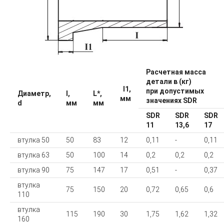
Расчетная масса
детали в (кг)
I1,
при допустимых
Диаметр,
l,
L*,
мм
значениях SDR
d
мм
мм
SDR
SDR
SDR
11
13,6
17
втулка 50
50
83
12
0,11
-
0,11
втулка 63
50
100
14
0,2
0,2
0,2
втулка 90
75
147
17
0,51
-
0,37
втулка
75
150
20
0,72
0,65
0,6
110
втулка
115
190
30
1,75
1,62
1,32
160