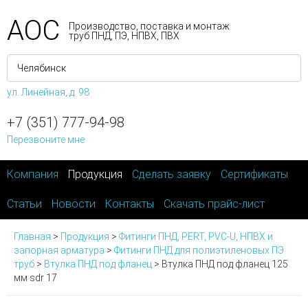
АОС
Производство, поставка и монтаж
труб ПНД, ПЭ, НПВХ, ПВХ
ул. Линейная, д. 98
+7 (351) 777-94-98
Перезвоните мне
Компания
Продукция
Сделать заявку
Сертификаты
Статьи
Новости
Контакты
Скачать прайс-лист
Главная
>
Продукция
>
Фитинги ПНД, PERT, PVC-U, НПВХ и
запорная арматура
>
Фитинги ПНД для полиэтиленовых ПЭ
труб
>
Втулка ПНД под фланец
>
Втулка ПНД под фланец 125
мм sdr 17