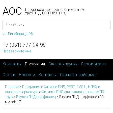
АОС
Производство, поставка и монтаж
труб ПНД, ПЭ, НПВХ, ПВХ
ул. Линейная, д. 98
+7 (351) 777-94-98
Перезвоните мне
Компания
Продукция
Сделать заявку
Сертификаты
Статьи
Новости
Контакты
Скачать прайс-лист
Главная
>
Продукция
>
Фитинги ПНД, PERT, PVC-U, НПВХ и
запорная арматура
>
Фитинги ПНД для полиэтиленовых ПЭ
труб
>
Втулка ПНД под фланец
>
Втулка ПНД под фланец 90
мм sdr 17