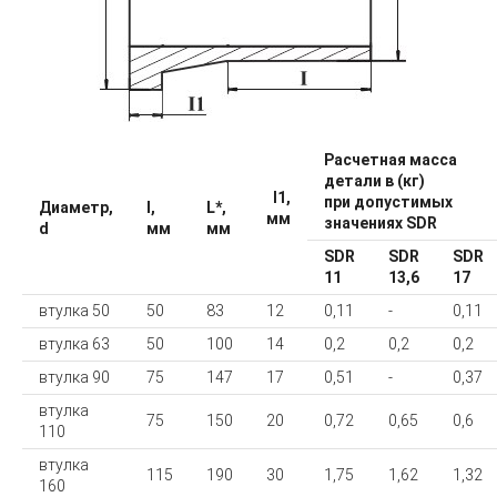
Расчетная масса
детали в (кг)
I1,
при допустимых
Диаметр,
l,
L*,
мм
значениях SDR
d
мм
мм
SDR
SDR
SDR
11
13,6
17
втулка 50
50
83
12
0,11
-
0,11
втулка 63
50
100
14
0,2
0,2
0,2
втулка 90
75
147
17
0,51
-
0,37
втулка
75
150
20
0,72
0,65
0,6
110
втулка
115
190
30
1,75
1,62
1,32
160