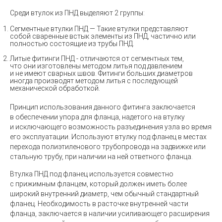
Среди втулок из ПНД выделяют 2 группы:
Сегментные втулки ПНД —
Такие втулки представляют
собой сваренные встык элементы из ПНД, частично или
полностью состоящие из трубы ПНД.
Литые фитинги ПНД -
отличаются от сегментных тем,
что они изготовлены методом литья под давлением
и не имеют сварных швов. Фитинги больших диаметров
иногда производят методом литья с последующей
механической обработкой.
Принцип использования данного фитинга заключается
в обеспечении упора для фланца, надетого на втулку
и исключающего возможность разъединения узла во время
его эксплуатации. Используют втулку под фланец в местах
перехода полиэтиленового трубопровода на задвижке или
стальную трубу, при наличии на ней ответного фланца.
Втулка ПНД под фланец используется совместно
с прижимным фланцем, который должен иметь более
широкий внутренний диаметр, чем обычный стандартный
фланец. Необходимость в расточке внутренней части
фланца, заключается в наличии усиливающего расширения