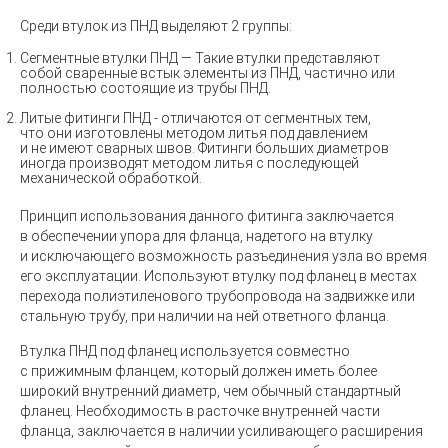
Среди втулок из ПНД выделяют 2 группы:
Сегментные втулки ПНД —
Такие втулки представляют
собой сваренные встык элементы из ПНД, частично или
полностью состоящие из трубы ПНД.
Литые фитинги ПНД -
отличаются от сегментных тем,
что они изготовлены методом литья под давлением
и не имеют сварных швов. Фитинги больших диаметров
иногда производят методом литья с последующей
механической обработкой.
Принцип использования данного фитинга заключается
в обеспечении упора для фланца, надетого на втулку
и исключающего возможность разъединения узла во время
его эксплуатации. Используют втулку под фланец в местах
перехода полиэтиленового трубопровода на задвижке или
стальную трубу, при наличии на ней ответного фланца.
Втулка ПНД под фланец используется совместно
с прижимным фланцем, который должен иметь более
широкий внутренний диаметр, чем обычный стандартный
фланец. Необходимость в расточке внутренней части
фланца, заключается в наличии усиливающего расширения