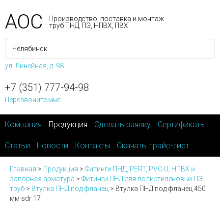
АОС
Производство, поставка и монтаж
труб ПНД, ПЭ, НПВХ, ПВХ
ул. Линейная, д. 98
+7 (351) 777-94-98
Перезвоните мне
Компания
Продукция
Сделать заявку
Сертификаты
Статьи
Новости
Контакты
Скачать прайс-лист
Главная
>
Продукция
>
Фитинги ПНД, PERT, PVC-U, НПВХ и
запорная арматура
>
Фитинги ПНД для полиэтиленовых ПЭ
труб
>
Втулка ПНД под фланец
>
Втулка ПНД под фланец 450
мм sdr 17