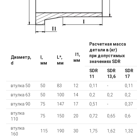
Расчетная масса
детали в (кг)
I1,
при допустимых
Диаметр,
l,
L*,
мм
значениях SDR
d
мм
мм
SDR
SDR
SDR
11
13,6
17
втулка 50
50
83
12
0,11
-
0,11
втулка 63
50
100
14
0,2
0,2
0,2
втулка 90
75
147
17
0,51
-
0,37
втулка
75
150
20
0,72
0,65
0,6
110
втулка
115
190
30
1,75
1,62
1,32
160