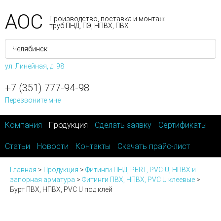
АОС
Производство, поставка и монтаж
труб ПНД, ПЭ, НПВХ, ПВХ
ул. Линейная, д. 98
+7 (351) 777-94-98
Перезвоните мне
Компания
Продукция
Сделать заявку
Сертификаты
Статьи
Новости
Контакты
Скачать прайс-лист
Главная
>
Продукция
>
Фитинги ПНД, PERT, PVC-U, НПВХ и
запорная арматура
>
Фитинги ПВХ, НПВХ, PVC U клеевые
>
Бурт ПВХ, НПВХ, PVC U под клей