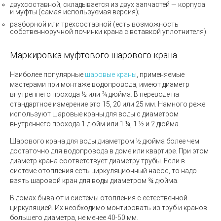
двухсоставной, складывается из двух запчастей — корпуса
и муфты
(
самая используемая версия);
разборной или трехсоставной
(
есть возможность
собственноручной починки крана с вставкой уплотнителя).
Маркировка муфтового шарового крана
Наиболее популярные
шаровые краны
, применяемые
мастерами при монтаже водопровода, имеют диаметр
внутреннего прохода ½ или ¾ дюйма. В переводе на
стандартное измерение это 15, 20 или 25 мм. Намного реже
используют шаровые краны для воды с диаметром
внутреннего прохода 1 дюйм или 1 ¼, 1 ½ и 2 дюйма.
Шарового крана для воды диаметром ½ дюйма более чем
достаточно для водопровода в доме или квартире. При этом
диаметр крана соответствует диаметру трубы. Если в
системе отопления есть циркуляционный насос, то надо
взять шаровой кран для воды диаметром ¾ дюйма.
В домах бывают и системы отопления с естественной
циркуляцией. Их необходимо монтировать из труб и кранов
большего диаметра, не менее 40-50 мм.