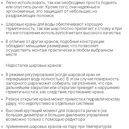
Легко использовать, так как необходимо просто поднять
или опустить рычаг. Кроме того, они надежные и
эргономичные, это защищает от небольших, но
раздражающих поломок.
Шаровые краны для воды обеспечивают хорошую
герметичность, так как шар плотно прилегает к стояку и при
его изготовлении используется металл высокого качества.
В отличие от других кранов, подобные конструкции
обладают меньшими размерами, что позволяет
осуществить монтаж практически в любом выбранном
месте.
Недостатки шаровых кранов:
В режиме регулирования (когда шаровой кран не
перекрывает воду полностью). В этом случае поверхность
запорного шара может собирать загрязнения, что при
дальнейшем закрытии или открытии приведет к нарушению
герметичности и, как следствие, протеканию крана.
Резкое открытие крана может привести к гидравлическому
удару, что недопустимо в отдельных системах
Высокий крутящий момент для поворота рычага (на
больших диаметрах и больших давлениях управление
возможно только с помощью редуктора
применение шаровых кранов на пару при температурах