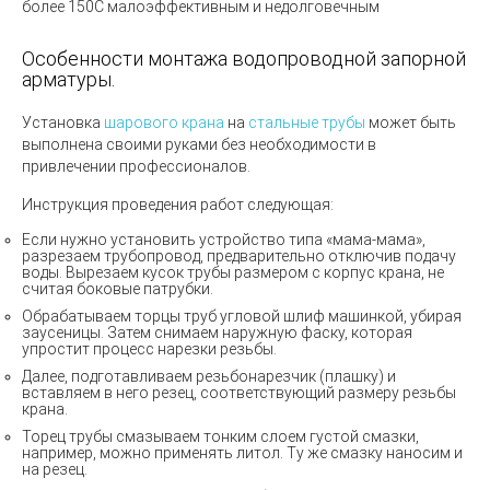
более 150С малоэффективным и недолговечным
Особенности монтажа водопроводной запорной
арматуры.
Установка
шарового крана
на
стальные трубы
может быть
выполнена своими руками без необходимости в
привлечении профессионалов.
Инструкция проведения работ следующая:
Если нужно установить устройство типа «мама-мама»,
разрезаем трубопровод, предварительно отключив подачу
воды. Вырезаем кусок трубы размером с корпус крана, не
считая боковые патрубки.
Обрабатываем торцы труб угловой шлиф машинкой, убирая
заусеницы. Затем снимаем наружную фаску, которая
упростит процесс нарезки резьбы.
Далее, подготавливаем резьбонарезчик (плашку) и
вставляем в него резец, соответствующий размеру резьбы
крана.
Торец трубы смазываем тонким слоем густой смазки,
например, можно применять литол. Ту же смазку наносим и
на резец.