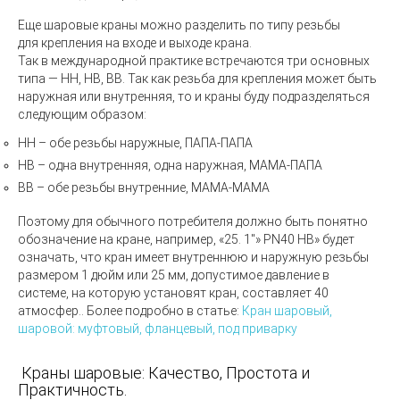
Еще
шаровые краны
можно разделить по типу резьбы
для крепления на входе и выходе крана.
Так в международной практике встречаются три основных
типа — НН, НВ, ВВ. Так как резьба для крепления может быть
наружная или внутренняя, то и краны буду подразделяться
следующим образом:
НН – обе резьбы наружные, ПАПА-ПАПА
НВ – одна внутренняя, одна наружная, МАМА-ПАПА
ВВ – обе резьбы внутренние, МАМА-МАМА
Поэтому для обычного потребителя должно быть понятно
обозначение на кране, например,
«25.
1"»
PN40
НВ» будет
означать, что кран имеет внутреннюю и наружную резьбы
размером 1 дюйм или 25 мм,
допустимое давление в
системе, на которую установят кран, составляет 40
атмосфер.
. Более подробно в статье:
Кран шаровый,
шаровой: муфтовый, фланцевый, под приварку
Краны шаровые: Качество, Простота и
Практичность.