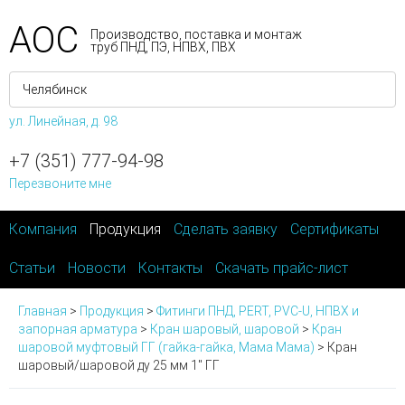
АОС
Производство, поставка и монтаж
труб ПНД, ПЭ, НПВХ, ПВХ
ул. Линейная, д. 98
+7 (351) 777-94-98
Перезвоните мне
Компания
Продукция
Сделать заявку
Сертификаты
Статьи
Новости
Контакты
Скачать прайс-лист
Главная
>
Продукция
>
Фитинги ПНД, PERT, PVC-U, НПВХ и
запорная арматура
>
Кран шаровый, шаровой
>
Кран
шаровой муфтовый ГГ (гайка-гайка, Мама Мама)
>
Кран
шаровый/шаровой ду 25 мм 1" ГГ