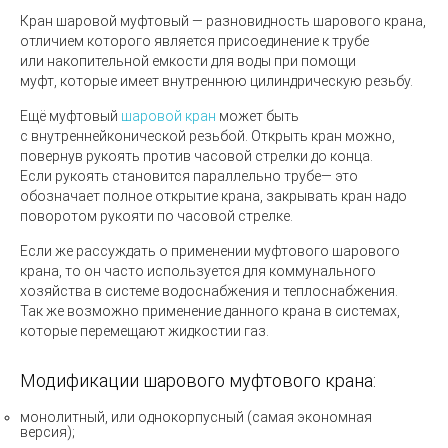
Кран шаровой муфтовый
— разновидность шарового крана,
отличием которого является присоединение к трубе
или накопительной емкости для воды при помощи
муфт, которые имеет внутреннюю цилиндрическую резьбу.
Ещё муфтовый
шаровой кран
может быть
с внутреннейконической резьбой. Открыть кран можно,
повернув рукоять против часовой стрелки до конца.
Если рукоять становится параллельно трубе— это
обозначает полное открытие крана, закрывать кран надо
поворотом рукояти по часовой стрелке.
Если же рассуждать о применении муфтового шарового
крана, то он часто используется для коммунального
хозяйства в системе водоснабжения и теплоснабжения.
Так же возможно применение данного крана в системах,
которые перемещают жидкостии газ.
Модификации шарового муфтового крана:
монолитный, или однокорпусный
(
самая экономная
версия);