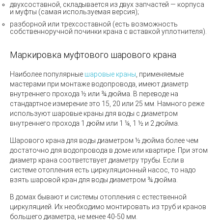
двухсоставной, складывается из двух запчастей — корпуса
и муфты
(
самая используемая версия);
разборной или трехсоставной
(
есть возможность
собственноручной починки крана с вставкой уплотнителя).
Маркировка муфтового шарового крана
Наиболее популярные
шаровые краны
, применяемые
мастерами при монтаже водопровода, имеют диаметр
внутреннего прохода ½ или ¾ дюйма. В переводе на
стандартное измерение это 15, 20 или 25 мм. Намного реже
используют шаровые краны для воды с диаметром
внутреннего прохода 1 дюйм или 1 ¼, 1 ½ и 2 дюйма.
Шарового крана для воды диаметром ½ дюйма более чем
достаточно для водопровода в доме или квартире. При этом
диаметр крана соответствует диаметру трубы. Если в
системе отопления есть циркуляционный насос, то надо
взять шаровой кран для воды диаметром ¾ дюйма.
В домах бывают и системы отопления с естественной
циркуляцией. Их необходимо монтировать из труб и кранов
большего диаметра, не менее 40-50 мм.