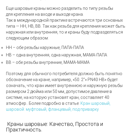
Еще
шаровые краны
можно разделить по типу резьбы
для крепления на входе и выходе крана.
Так в международной практике встречаются три основных
типа — НН, НВ, ВВ. Так как резьба для крепления может быть
наружная или внутренняя, то и краны буду подразделяться
следующим образом:
НН – обе резьбы наружные, ПАПА-ПАПА
НВ – одна внутренняя, одна наружная, МАМА-ПАПА
ВВ – обе резьбы внутренние, МАМА-МАМА
Поэтому для обычного потребителя должно быть понятно
обозначение на кране, например,
«50.
2"»
PN40
НВ» будет
означать, что кран имеет внутреннюю и наружную резьбы
размером 2 дюйма или 50 мм,
допустимое давление в
системе, на которую установят кран, составляет 40
атмосфер.
. Более подробно в статье:
Кран шаровый,
шаровой: муфтовый, фланцевый, под приварку
Краны шаровые: Качество, Простота и
Практичность.