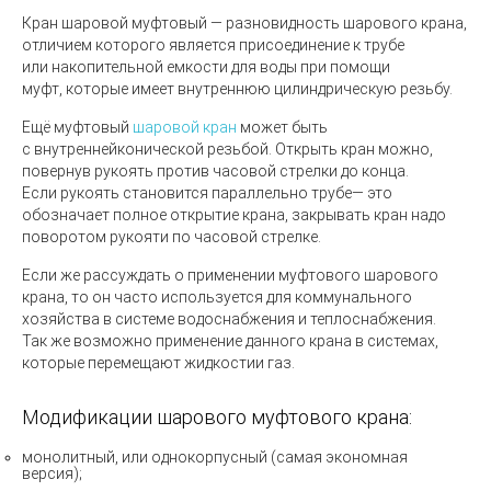
Кран шаровой муфтовый
— разновидность шарового крана,
отличием которого является присоединение к трубе
или накопительной емкости для воды при помощи
муфт, которые имеет внутреннюю цилиндрическую резьбу.
Ещё муфтовый
шаровой кран
может быть
с внутреннейконической резьбой. Открыть кран можно,
повернув рукоять против часовой стрелки до конца.
Если рукоять становится параллельно трубе— это
обозначает полное открытие крана, закрывать кран надо
поворотом рукояти по часовой стрелке.
Если же рассуждать о применении муфтового шарового
крана, то он часто используется для коммунального
хозяйства в системе водоснабжения и теплоснабжения.
Так же возможно применение данного крана в системах,
которые перемещают жидкостии газ.
Модификации шарового муфтового крана:
монолитный, или однокорпусный
(
самая экономная
версия);