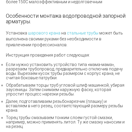
более 150С малоэффективным и недолговечным
Особенности монтажа водопроводной запорной
арматуры.
Установка
шарового крана
на
стальные трубы
может быть
выполнена своими руками без необходимости в
привлечении профессионалов.
Инструкция проведения работ следующая:
Если нужно установить устройство типа «мама-мама»,
разрезаем трубопровод, предварительно отключив подачу
воды. Вырезаем кусок трубы размером с корпус крана, не
считая боковые патрубки.
Обрабатываем торцы труб угловой шлиф машинкой, убирая
заусеницы. Затем снимаем наружную фаску, которая
упростит процесс нарезки резьбы.
Далее, подготавливаем резьбонарезчик (плашку) и
вставляем в него резец, соответствующий размеру резьбы
крана.
Торец трубы смазываем тонким слоем густой смазки,
например, можно применять литол. Ту же смазку наносим и
на резец.