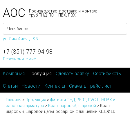
АОС
Производство, поставка и монтаж
труб ПНД, ПЭ, НПВХ, ПВХ
ул. Линейная, д. 98
+7 (351) 777-94-98
Перезвоните мне
Компания
Продукция
Сделать заявку
Сертификаты
Статьи
Новости
Контакты
Скачать прайс-лист
Главная
>
Продукция
>
Фитинги ПНД, PERT, PVC-U, НПВХ и
запорная арматура
>
Кран шаровый, шаровой
>
Кран
шаровый, шаровой цельносварной фланцевый КШЦФ LD