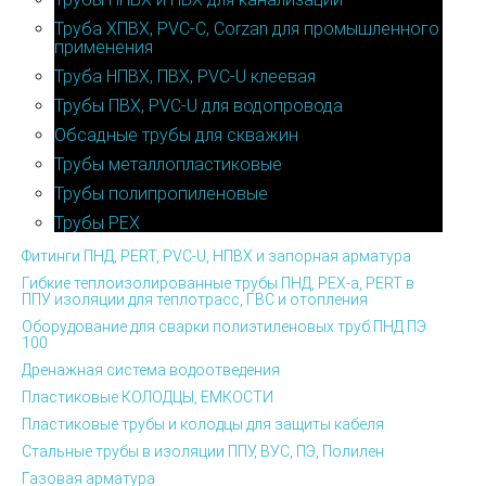
Труба ХПВХ, PVC-C, Corzan для промышленного
применения
Труба НПВХ, ПВХ, PVC-U клеевая
Трубы ПВХ, PVC-U для водопровода
Обсадные трубы для скважин
Трубы металлопластиковые
Трубы полипропиленовые
Трубы PEX
Фитинги ПНД, PERT, PVC-U, НПВХ и запорная арматура
Гибкие теплоизолированные трубы ПНД, PEX-а, PERT в
ППУ изоляции для теплотрасс, ГВС и отопления
Оборудование для сварки полиэтиленовых труб ПНД ПЭ
100
Дренажная система водоотведения
Пластиковые КОЛОДЦЫ, ЕМКОСТИ
Пластиковые трубы и колодцы для защиты кабеля
Стальные трубы в изоляции ППУ, ВУС, ПЭ, Полилен
Газовая арматура