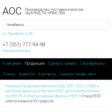
АОС
Производство, поставка и монтаж
труб ПНД, ПЭ, НПВХ, ПВХ
ул. Линейная, д. 98
+7 (351) 777-94-98
Перезвоните мне
Компания
Продукция
Сделать заявку
Сертификаты
Статьи
Новости
Контакты
Скачать прайс-лист
Главная
>
Продукция
>
Фитинги ПНД, PERT, PVC-U, НПВХ и
запорная арматура
>
Фитинги PERT для полиэтиленовых
труб PE-RT
>
Электросварные фитинги PERT
>
Отвод PERT
электросварной 45 градусов