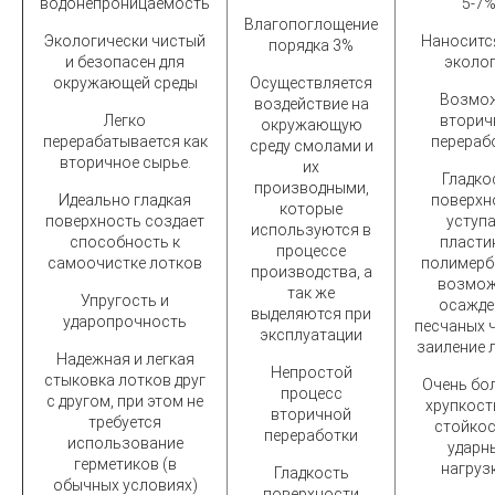
водонепроницаемость
5-7
Влагопоглощение
Экологически чистый
Наноситс
порядка 3%
и безопасен для
эколо
окружающей среды
Осуществляется
Возмо
воздействие на
Легко
вторич
окружающую
перерабатывается как
перераб
среду смолами и
вторичное сырье.
их
Гладко
производными,
Идеально гладкая
поверхн
которые
поверхность создает
уступ
используются в
способность к
пластик
процессе
самоочистке лотков
полимерб
производства, а
возмо
так же
Упругость и
осажде
выделяются при
ударопрочность
песчаных 
эксплуатации
заиление 
Надежная и легкая
Непростой
стыковка лотков друг
Очень бо
процесс
с другом, при этом не
хрупкость
вторичной
требуется
стойкос
переработки
использование
ударн
герметиков (в
нагруз
Гладкость
обычных условиях)
поверхности