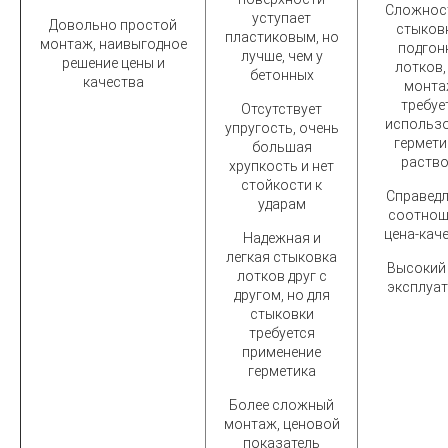
Сложнос
уступает
Довольно простой
стыков
пластиковым, но
монтаж, наивыгодное
подгон
лучше, чем у
решение цены и
лотков,
бетонных
качества
монта
требуе
Отсутствует
использ
упругость, очень
гермети
большая
раств
хрупкость и нет
стойкости к
Справед
ударам
соотнош
цена-каче
Надежная и
легкая стыковка
Высокий
лотков друг с
эксплуа
другом, но для
стыковки
требуется
применение
герметика
Более сложный
монтаж, ценовой
показатель