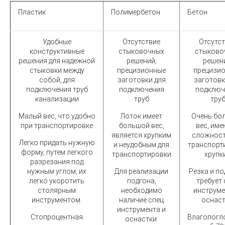
Пластик
Полимербетон
Бетон
Удобные
Отсутствие
Отсутс
конструктивные
стыковочных
стыково
решения для надежной
решений,
решен
стыковки между
прецизионные
прецизи
собой, для
заготовки для
заготовк
подключения труб
подключения
подключ
канализации
труб
тру
Малый вес, что удобно
Лоток имеет
Очень бо
при транспортировке
большой вес,
вес, им
является хрупким
сложност
Легко придать нужную
и неудобным для
транспорт
форму, путем легкого
транспортировки
хрупк
разрезания под
нужным углом, их
Для реализации
Резка и по
легко укоротить
подгона,
требует 
столярным
необходимо
инструме
инструментом.
наличие спец
оснаст
инструмента и
Стопроцентная
Влагопогл
оснастки.