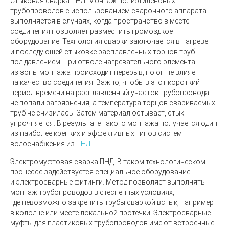
Стыковая сварка ПНД
.
Монтаж полиэтиленовых
трубопроводов с использованием сварочного аппарата
выполняется в случаях, когда пространство в месте
соединения позволяет разместить громоздкое
оборудование. Технология сварки заключается в нагреве
и последующей стыковке расплавленных торцов труб
под давлением. При отводе нагревательного элемента
из зоны монтажа происходит перерыв, но он не влияет
на качество соединения. Важно, чтобы в этот короткий
период времени на расплавленный участок трубопровода
не попали загрязнения, а температура торцов свариваемых
труб не снизилась. Затем материал остывает, стык
упрочняется. В результате такого монтажа получается один
из наиболее крепких и эффективных типов систем
водоснабжения из
ПНД
.
Электромуфтовая сварка ПНД
.
В таком технологическом
процессе задействуется специальное оборудование
и электросварные фитинги. Метод позволяет выполнять
монтаж трубопроводов в стесненных условиях,
где невозможно закрепить трубы сваркой встык, например
в колодце или месте локальной протечки. Электросварные
муфты для пластиковых трубопроводов имеют встроенные