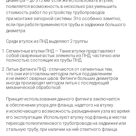
диаметра – до 315 мм. Если же использовать втулки,
появляется возможность в несколько раз уменьшить
стоимость работ по устройству трубопроводов
при монтаже запорной системы. Это особенно заметно,
если при работе применяются трубы и задвижки большого
диаметра.
Среди втулок из ПНД выделяют 2 группы:
Сегментные втулки ПНД —
Такие втулки представляют
собой сваренные встык элементы из ПНД, частично или
полностью состоящие из трубы ПНД.
Литые фитинги ПНД -
отличаются от сегментных тем,
что они изготовлены методом литья под давлением
и не имеют сварных швов. Фитинги больших диаметров
иногда производят методом литья с последующей
механической обработкой.
Принцип использования данного фитинга заключается
в обеспечении упора для фланца, надетого на втулку
и исключающего возможность разъединения узла во время
его эксплуатации. Используют втулку под фланец в местах
перехода полиэтиленового трубопровода на задвижке или
стальную трубу, при наличии на ней ответного фланца.