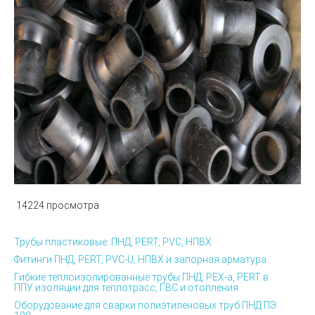
14224 просмотра
Трубы пластиковые: ПНД, PERT, PVC, НПВХ
Фитинги ПНД, PERT, PVC-U, НПВХ и запорная арматура
Гибкие теплоизолированные трубы ПНД, PEX-а, PERT в
ППУ изоляции для теплотрасс, ГВС и отопления
Оборудование для сварки полиэтиленовых труб ПНД ПЭ