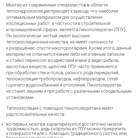
Многие из современных специалистов в области
теплогидроизоляции приходят к выводу, что наиболее
оптимальным материалом для осуществления
изоляционных работ, в частности в строительной
и промышленной сферах, является пенополиуретан
(
ППУ).
Он экологически чистый, имеет высокие
теплоизоляционные качества, не имеет склонности
к разрушению спустя некоторое время. Кроме этого, данный
материал не отличается
каким-либо
негативным запахом
и стойко переносит воздействия извне в виде грибков,
кислотных веществ, щелочей. ППУ часто применяется
при обработке стен и полов, разного рода перекрытий,
теплоизоляция трубопроводов, нефтепроводов, сетей
горячего водоснабжения и отопления. Пенополиуретан
не станет лишним и при работе с различными холодильными
установками.
Теплоизоляция с помощью пенополиуретана имеет
ряд положительных качеств:
во-первых
, монтаж характеризуется достаточно низкой
трудоемкостью, ведь скорлупы из ППУ можно прикрепить
к поверхности или с помощью традиционного скотча, или