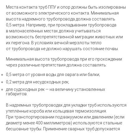
Места контакта труб ППУ и опор должны быть изолированы
от возможного электрического контакта. Минимальная
высота надземного трубопровода должна составлять
0,5 метра. Например, при прокладывании трубопровода
в малонаселённых местах должна учитываться
возможность беспрепятственной миграции животных или
их перегона. В условиях вечной мерзлоты тепло
от трубопровода не должно нарушать состояние почвы.
Минимальная высота трубопровода при его прохождении
через различные препятствия должна составлять:
0,5 метра от уровня воды для оврага или балки;
0,2 метра для несудоходных рек;
для судоходных рек — на величину установленных
габаритов.
В надземных трубопроводах для укладки труб используются
утеплённые короба или кольцевая термоизоляция.
При транспортировании под вакуумом или давлением
(
если
диаметр менее 400 миллиметров) используются стальные
бесшовные трубы. Применение сварных труб допускается