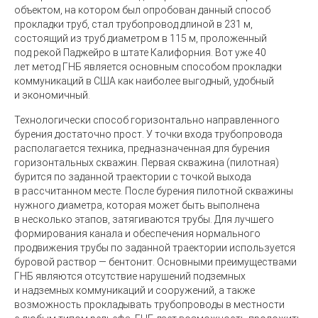
объектом, на котором был опробован данный способ
прокладки труб, стал трубопровод длиной в 231 м,
состоящий из труб диаметром в 115 м, проложенный
под рекой Паджейро в штате Калифорния. Вот уже 40
лет метод ГНБ является основным способом прокладки
коммуникаций в США как наиболее выгодный, удобный
и экономичный.
Технологически способ горизонтально направленного
бурения достаточно прост. У точки входа трубопровода
располагается техника, предназначенная для бурения
горизонтальных скважин. Первая скважина
(
пилотная)
бурится по заданной траектории с точкой выхода
в рассчитанном месте. После бурения пилотной скважины
нужного диаметра, которая может быть выполнена
в несколько этапов, затягиваются трубы. Для лучшего
формирования канала и обеспечения нормального
продвижения трубы по заданной траектории используется
буровой раствор — бентонит. Основными преимуществами
ГНБ являются отсутствие нарушений подземных
и надземных коммуникаций и сооружений, а также
возможность прокладывать трубопроводы в местности