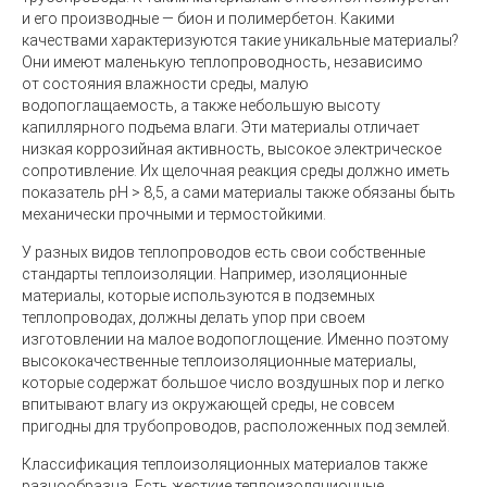
и его производные — бион и полимербетон. Какими
качествами характеризуются такие уникальные материалы?
Они имеют маленькую теплопроводность, независимо
от состояния влажности среды, малую
водопоглащаемость, а также небольшую высоту
капиллярного подъема влаги. Эти материалы отличает
низкая коррозийная активность, высокое электрическое
сопротивление. Их щелочная реакция среды должно иметь
показатель pH > 8,5, а сами материалы также обязаны быть
механически прочными и термостойкими.
У разных видов теплопроводов есть свои собственные
стандарты теплоизоляции. Например, изоляционные
материалы, которые используются в подземных
теплопроводах, должны делать упор при своем
изготовлении на малое водопоглощение. Именно поэтому
высококачественные теплоизоляционные материалы,
которые содержат большое число воздушных пор и легко
впитывают влагу из окружающей среды, не совсем
пригодны для трубопроводов, расположенных под землей.
Классификация теплоизоляционных материалов также
разнообразна. Есть жесткие теплоизоляционные