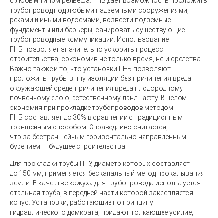
с любым типом рельефа. ГНБ дает возможность проложить
трубопровод под любыми надземными сооружениями,
реками и иными водоемами, возвести подземные
фундаменты или барьеры, санировать существующие
трубопроводные коммуникации. Использование
ГНБ позволяет значительно ускорить процесс
строительства, сэкономив не только время, но и средства.
Важно также и то, что установки ГНБ позволяют
проложить трубы в ппу изоляции без причинения вреда
окружающей среде, причинения вреда плодородному
почвенному слою, естественному ландшафту. В целом
экономия при прокладке трубопроводов методом
ГНБ составляет до 30% в сравнении с традиционным
траншейным способом. Справедливо считается,
что за бестраншейным горизонтально направленным
бурением — будущее строительства.
Для прокладки трубы ППУ, диаметр которых составляет
до 150 мм, применяется бесканальный метод прокалывания
земли. В качестве кожуха для трубопровода используется
стальная труба, в передней части которой закрепляется
конус. Установки, работающие по принципу
гидравлического домкрата, придают толкающее усилие,