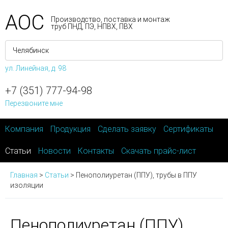
АОС
Производство, поставка и монтаж
труб ПНД, ПЭ, НПВХ, ПВХ
ул. Линейная, д. 98
+7 (351) 777-94-98
Перезвоните мне
Компания
Продукция
Сделать заявку
Сертификаты
Статьи
Новости
Контакты
Скачать прайс-лист
Главная
>
Статьи
>
Пенополиуретан (ППУ), трубы в ППУ
изоляции
Пенополиуретан (ППУ),