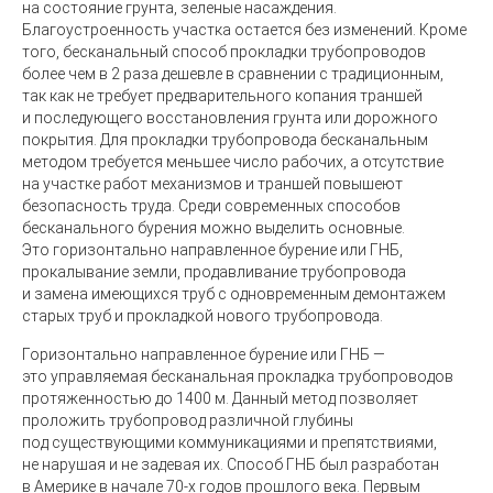
на состояние грунта, зеленые насаждения.
Благоустроенность участка остается без изменений. Кроме
того, бесканальный способ прокладки трубопроводов
более чем в 2 раза дешевле в сравнении с традиционным,
так как не требует предварительного копания траншей
и последующего восстановления грунта или дорожного
покрытия. Для прокладки трубопровода бесканальным
методом требуется меньшее число рабочих, а отсутствие
на участке работ механизмов и траншей повышеют
безопасность труда. Среди современных способов
бесканального бурения можно выделить основные.
Это горизонтально направленное бурение или ГНБ,
прокалывание земли, продавливание трубопровода
и замена имеющихся труб с одновременным демонтажем
старых труб и прокладкой нового трубопровода.
Горизонтально направленное бурение или ГНБ —
это управляемая бесканальная прокладка трубопроводов
протяженностью до 1400 м. Данный метод позволяет
проложить трубопровод различной глубины
под существующими коммуникациями и препятствиями,
не нарушая и не задевая их. Способ ГНБ был разработан
в Америке в начале
70-х
годов прошлого века. Первым