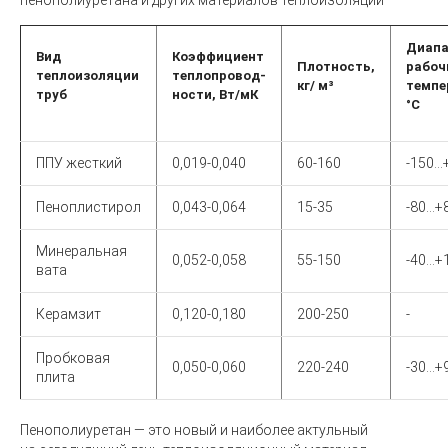
пенополиуретана и других материалов теплоизоляции
Диапа
Вид
Коэффициент
Плотность,
рабоч
теплоизоляции
теплопровод-
кг/ м³
темпе
труб
ности, Вт/мК
°С
ППУ жесткий
0,019-0,040
60-160
-150…
Пеноплистирол
0,043-0,064
15-35
-80…+
Минеральная
0,052-0,058
55-150
-40…+
вата
Керамзит
0,120-0,180
200-250
-
Пробковая
0,050-0,060
220-240
-30…+
плита
Пенополиуретан — это новый и наиболее актульный