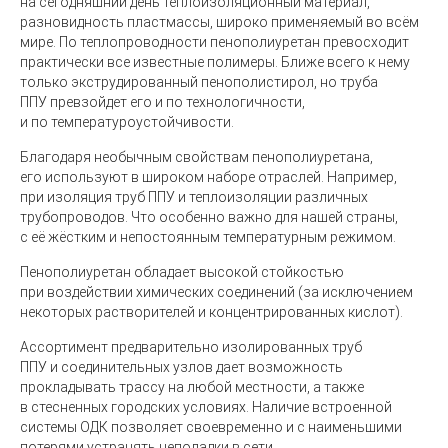
на сегодняшний день теплоизоляционный материал,
разновидность пластмассы, широко применяемый во всём
мире. По теплопроводности пенополиуретан превосходит
практически все известные полимеры. Ближе всего к нему
только экструдированный пенополистирол, но труба
ППУ превзойдет его и по технологичности,
и по температуроустойчивости.
Благодаря необычным свойствам пенополиуретана,
его используют в широком наборе отраслей. Например,
при изоляция труб ППУ и теплоизоляции различных
трубопроводов. Что особенно важно для нашей страны,
с её жёстким и непостоянным температурным режимом.
Пенополиуретан обладает высокой стойкостью
при воздействии химических соединений
(
за исключением
некоторых растворителей и концентрированных кислот).
Ассортимент предварительно изолированных труб
ППУ и соединительных узлов дает возможность
прокладывать трассу на любой местности, а также
в стесненных городских условиях. Наличие встроенной
системы ОДК позволяет своевременно и с наименьшими
потерями устранять неполадки в сети.