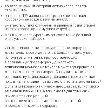
благодаря монтажной пене;
во-вторых
, данный материал можно использовать
многократно;
в-третьих
, ППУ изоляция совершенно не вызывает
коррозионные воздействия на металл;
в-четвертых
, пенополиуретан не является препятствием
на пути к поврежденному участку трубы;
в-пятых
, пенополиуретан имеет достаточно большой
эксплуатационный срок.
Изготавливаются пенополиуретановые скорлупы
достаточно просто, для этого в большинстве случаев
используется метод заливки составляющих
в специальную
пресс-форму
. Длина такого
теплоизоляционного материала может варьироваться
от одного до полутора метров. Снаружи на материал
из пенополиуретана может устанавливаться защитное
покрытие, изготовленное из стеклопластика, алюминиевой
фольги, цинкованной или нержавеющей стали, листового
алюминия, пленки ПВХ, а также часто для этих целей
применяется специальный
раствор
цементно-полимерного
типа, который
впоследствии можно покрасить.