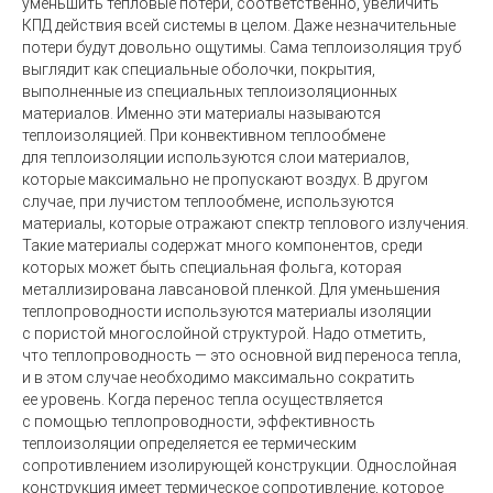
уменьшить тепловые потери, соответственно, увеличить
КПД действия всей системы в целом. Даже незначительные
потери будут довольно ощутимы. Сама теплоизоляция труб
выглядит как специальные оболочки, покрытия,
выполненные из специальных теплоизоляционных
материалов. Именно эти материалы называются
теплоизоляцией. При конвективном теплообмене
для теплоизоляции используются слои материалов,
которые максимально не пропускают воздух. В другом
случае, при лучистом теплообмене, используются
материалы, которые отражают спектр теплового излучения.
Такие материалы содержат много компонентов, среди
которых может быть специальная фольга, которая
металлизирована лавсановой пленкой. Для уменьшения
теплопроводности используются материалы изоляции
с пористой многослойной структурой. Надо отметить,
что теплопроводность — это основной вид переноса тепла,
и в этом случае необходимо максимально сократить
ее уровень. Когда перенос тепла осуществляется
с помощью теплопроводности, эффективность
теплоизоляции определяется ее термическим
сопротивлением изолирующей конструкции. Однослойная
конструкция имеет термическое сопротивление, которое