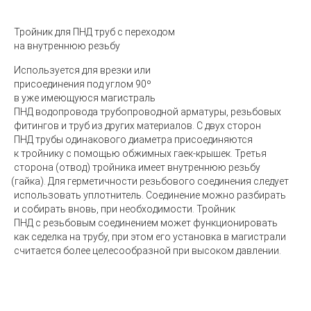
Тройник
для ПНД труб с переходом
на внутреннюю резьбу
Используется для врезки или
присоединения под углом 90º
в уже имеющуюся магистраль
ПНД водопровода трубопроводной арматуры, резьбовых
фитингов и труб из других материалов. С двух сторон
ПНД трубы одинакового диаметра присоединяются
к тройнику с помощью обжимных гаек-крышек. Третья
сторона
(
отвод) тройника имеет внутреннюю резьбу
(
гайка). Для герметичности резьбового соединения следует
использовать уплотнитель. Соединение можно разбирать
и собирать вновь, при необходимости. Тройник
ПНД с резьбовым соединением может функционировать
как седелка на трубу, при этом его установка в магистрали
считается более целесообразной при высоком давлении.