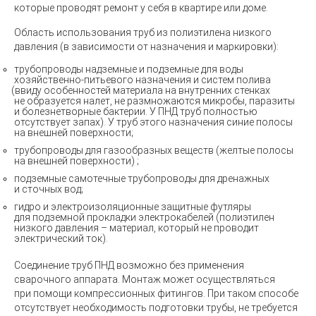
которые проводят ремонт у себя в квартире или доме.
Область использования труб из полиэтилена низкого
давления
(
в зависимости от назначения и маркировки):
трубопроводы надземные и подземные для воды
хозяйственно-питьевого назначения и систем полива
(
ввиду особенностей материала на внутренних стенках
не образуется налет, не размножаются микробы, паразиты
и болезнетворные бактерии. У ПНД труб полностью
отсутствует запах). У труб этого назначения синие полосы
на внешней поверхности;
трубопроводы для газообразных веществ
(
желтые полосы
на внешней поверхности) ;
подземные самотечные трубопроводы для дренажных
и сточных вод;
гидро и электроизоляционные защитные футляры
для подземной прокладки электрокабелей
(
полиэтилен
низкого давления – материал, который не проводит
электрический ток).
Соединение труб ПНД возможно без применения
сварочного аппарата. Монтаж может осуществляться
при помощи компрессионных фитингов. При таком способе
отсутствует необходимость подготовки трубы, не требуется