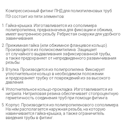
Компрессионный фитинг ПНД для полиэтиленовых труб
ПЭ состоит из пяти элементов:
Гайка-крышка. Изготавливается из сополимера
полипропилена, предназначена для фиксации и обжима,
имеет внутреннюю резьбу. Ребристая снаружи для удобного
завинчивания.
Прижимная гайка
(
или обжимное фланцевое кольцо).
Производится из полиоксемитилина. Защищает
от случайного выдавливания зафиксированной трубы,
а также предохраняет от непредвиденного развинчивания
резьбы.
Втулка. Производится из полипропилена. Фиксирует
уплотнительное кольцо в необходимом положении
и предохраняет трубку от повреждений из-за высокого
давления.
Уплотнительное кольцо-прокладка. Изготавливается из
нитрила. Нитриловая резина обеспечивает стопроцентную
герметичность соединения труб при помощи фитинга.
Корпус. Производится из полипропиленового сополимера.
На нем располагается наружная резьба, на которую
навинчивается гайка-крышка, а также ограничитель
введения трубы в фитинг.