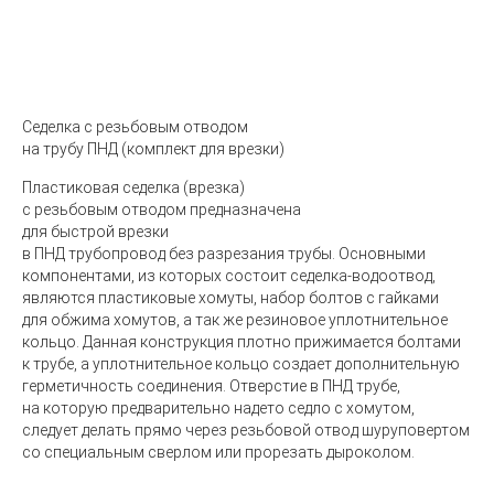
Седелка с резьбовым отводом
на трубу ПНД
(
комплект для врезки)
Пластиковая седелка
(
врезка)
с резьбовым отводом предназначена
для быстрой врезки
в ПНД трубопровод без разрезания трубы. Основными
компонентами, из которых состоит седелка-водоотвод,
являются пластиковые хомуты, набор болтов с гайками
для обжима хомутов, а так же резиновое уплотнительное
кольцо. Данная конструкция плотно прижимается болтами
к трубе, а уплотнительное кольцо создает дополнительную
герметичность соединения. Отверстие в ПНД трубе,
на которую предварительно надето седло с хомутом,
следует делать прямо через резьбовой отвод шуруповертом
со специальным сверлом или прорезать дыроколом.