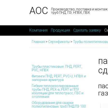
АОС
Производство, поставка и монтаж
труб ПНД, ПЭ, НПВХ, ПВХ
Компания
Продукция
Сделать заявку
С
Главная
>
Сертификаты
>
Трубы полиэтиленов
па
Трубы пластиковые: ПНД, PERT,
сд
PVC, НПВХ
Фитинги ПНД, PERT, PVC-U, НПВХ и
запорная арматура
па
Гибкие теплоизолированные
трубы ПНД, PEX-а, PERT в ППУ
га
изоляции для теплотрасс, ГВС и
отопления
Оборудование для сварки
полиэтиленовых труб ПНД ПЭ 100