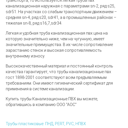
транспорта, то используется легкая труба пвх
канализационная наружная с параметрами sn-2, ряд s25,
sdr51. На участках со слабым транспортным движением –
средняя sn-4, ряд s20, sdr41, а в промышленных районах –
тяжелая sn-8, ряд s16,7,sdr34.
Легкая и удобная труба канализационная пвх цена на
которую значительно ниже, чем на чугунную, имеет
значительные преимущества. В их числе сопротивление
зарастанию стенок и высокая сопротивляемость
внутреннему износу.
Высококачественный материал и постоянный контроль
качества гарантирует, что трубы канализационные пвх
гост 1898-2001 соответствуют всем предъявляемым
требованиям. Они имеют гигиенический сертификат для
применения в системе канализации.
Купить трубы Канализационные ПВХ вы можете,
обратившись в компанию ООО "АОС"
Трубы пластиковые: ПНД, PERT, PVC, НПВХ