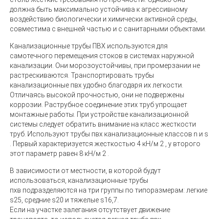
должна быть максимально устойчива к агрессивному
воздействию биологически и химически активной среды,
совместима с внешней частью и с санитарными объектами.
Канализационные трубы ПВХ
используются для
самотечного перемещения стоков в системах наружной
канализации. Они морозоустойчивы, при промерзании не
растрескиваются. Транспортировать трубы
канализационные пвх удобно благодаря их легкости.
Отличаясь высокой прочностью, они не подвержены
коррозии. Раструбное соединение этих труб упрощает
монтажные работы. При устройстве канализационной
системы следует обратить внимание на класс жесткости
труб. Используют трубы пвх канализационные классов n и s
. Первый характеризуется жесткостью 4 кН/м 2 , у второго
этот параметр равен 8 кН/м 2 .
В зависимости от местности, в которой будут
использоваться, канализационные трубы
пхв подразделяются на три группы по типоразмерам: легкие
s25, средние s20 и тяжелые s16,7.
Если на участке залегания отсутствует движение