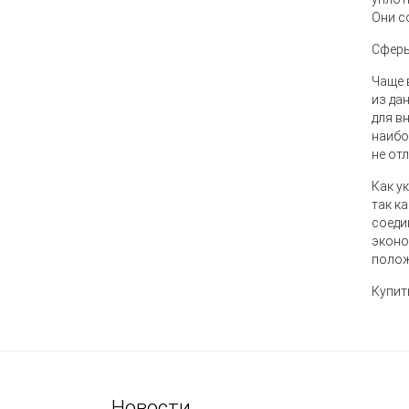
Они с
Сферы
Чаще 
из да
для в
наибо
не от
Как у
так к
соеди
эконо
полож
Купит
Новости