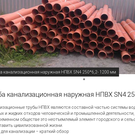
а канализационная наружная НПВХ SN4 250*6,2- 1200 мм
ба канализационная наружная НПВХ SN4 25
изационные трубы НПВХ
являются составной частью системы вод
ых и жидких отходов человеческой и промышленной деятельности,
ременном обществе это неотъемлемый элемент городского и сельс
тавить цивилизованной жизни.
 для канализации – краткий обзор