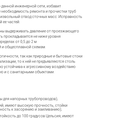
 данной инженерной сети, избавит
 необходимость ремонта и прочистки труб
оизвольный отвод сточных масс.
Исправность
й ее частей
.
жны выдерживать давление от проезжающего
ть прокладывается не ниже уровня
еделах от 0,5 до 2 м.
 и общесплавной схемам.
гичности, так как природные и бытовые стоки
ализации, то к ней не предъявляются столь
но устойчива к агрессивному воздействию
ью и с санитарными объектами.
ы для напорных трубопроводов);
ий, имеют высокую прочность, стойки
ность к засорению и заиливанию);
тойкость до 100 градусов Цельсия, имеют