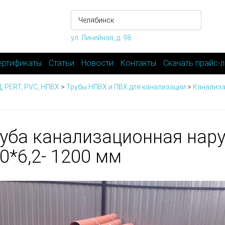
ул. Линейная, д. 98
ертификаты
Статьи
Новости
Контакты
Скачать прайс-л
, PERT, PVC, НПВХ
>
Трубы НПВХ и ПВХ для канализации
>
Канализа
уба канализационная нар
0*6,2- 1200 мм