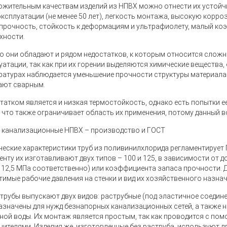
ожительным качествам изделий из НПВХ можно отнести их устойчи
эксплуатации (не менее 50 лет), легкость монтажа, высокую корр
прочность, стойкость к деформациям и ультрафиолету, малый к
хности.
о они обладают и рядом недостатков, к которым относится сложн
уатации, так как при их горении выделяются химические вещества,
ратурах наблюдается уменьшение прочности структуры материала
ают сварным.
татком является и низкая термостойкость, однако есть попытки ее
, что также ограничивает область их применения, потому данный 
 канализационные НПВХ – производство и ГОСТ
ческие характеристики труб из поливинилхлорида регламентирует
енту их изготавливают двух типов – 100 и 125, в зависимости от 
 12,5 МПа соответственно) или коэффициента запаса прочности.
тимые рабочие давления на стенки и вид их хозяйственного назнач
 трубы выпускают двух видов: раструбные (под эластичное соедине
азначены для нужд безнапорных канализационных сетей, а также
ной воды. Их монтаж является простым, так как проводится с по
нителями. Изделия же, изготовленные без раструба, используют 