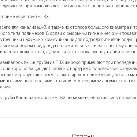
оединяются при помощи клея, фитингов, что позволяет произвест
 применения труб НПВХ
всего для канализаций, а также их стояков большого диаметра и
нного типа полимеров. В связи с высокими гигиеническими показ
нутренних и наружных коммуникаций для подвода питьевой воды.
льшим спросом ввиду ряда положительных качеств, потому они 
личается сложностью, а длительность срока эксплуатации не меньш
казывалось выше, трубы из ПВХ широко применяют при проведени
ак они хорошо защищают кабель от вредного воздействия окружаю
нений не пропускают воду. Также широкое применение данного м
мическими показателями, что является весомым аргументом в и
ении.
ь трубы Канализационные НПВХ вы можете, обратившись в компа
Статьи