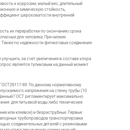
вость к коррозии, малый вес, длительный
озионную и химическую стойкость,
оэффициент шероховатости внутренней
ость их переработки по окончанию срока
 опасные для человека. При низких
. Также по надежности фитинговые соединения
 улучшить за счет увеличения в составе хлора
вопрос является тупиковым на данный момент.
 ГОСТ28117-89. По данному нормативному
допускаемого напряжения на стенку трубы (10
 Данный ГОСТ регламентирует максимально
ения: для питьевой воды либо технические.
ние или клеевое) и безраструбные. Первые
 напорных трубопроводов транспортировки
мощью соединительных деталей с резиновыми
для монтажа технических коммуникаций.