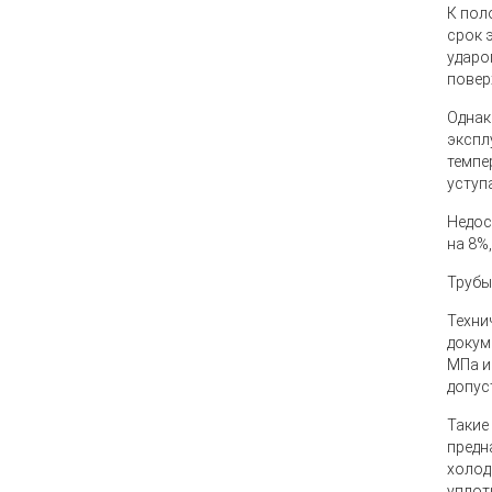
К пол
срок 
ударо
повер
Однак
экспл
темпе
уступ
Недос
на 8%
Трубы
Техни
докум
МПа и
допус
Такие
предн
холод
уплот