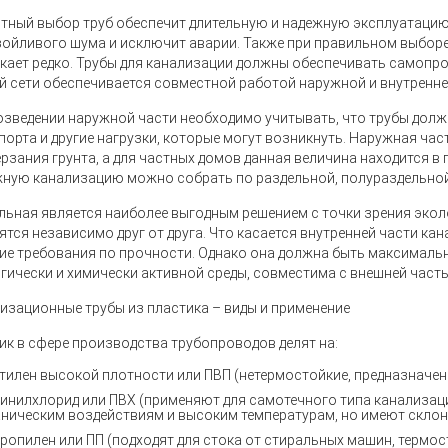
тный выбор труб обеспечит длительную и надежную эксплуатацию
зойливого шума и исключит аварии. Также при правильном выборе
кает редко. Трубы для канализации должны обеспечивать самопр
й сети обеспечивается совместной работой наружной и внутренне
озведении наружной части необходимо учитывать, что трубы дол
порта и другие нагрузки, которые могут возникнуть. Наружная час
рзания грунта, а для частных домов данная величина находится в пр
ную канализацию можно собрать по раздельной, полураздельной
льная является наиболее выгодным решением с точки зрения эколо
ятся независимо друг от друга. Что касается внутренней части кан
ие требования по прочности. Однако она должна быть максималь
гически и химически активной среды, совместима с внешней част
изационные трубы из пластика – виды и применение
ик в сфере производства трубопроводов делят на:
тилен высокой плотности или ПВП (нетермостойкие, предназначен
инилхлорид или ПВХ (применяют для самотечного типа канализац
аническим воздействиям и высоким температурам, но имеют склон
ропилен или ПП (подходят для стока от стиральных машин, термос