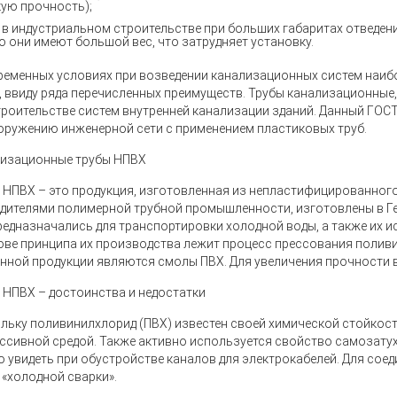
ую прочность);
 в индустриальном строительстве при больших габаритах отведе
о они имеют большой вес, что затрудняет установку.
ременных условиях при возведении канализационных систем наи
, ввиду ряда перечисленных преимуществ. Трубы канализационные,
троительстве систем внутренней канализации зданий. Данный ГОС
оружению инженерной сети с применением пластиковых труб.
изационные трубы НПВХ
 НПВХ
– это продукция, изготовленная из непластифицированного
дителями полимерной трубной промышленности, изготовлены в Гер
редназначались для транспортировки холодной воды, а также их и
ове принципа их производства лежит процесс прессования полив
анной продукции являются смолы ПВХ. Для увеличения прочности
 НПВХ – достоинства и недостатки
льку поливинилхлорид (ПВХ) известен своей химической стойкост
ессивной средой. Также активно используется свойство самозату
 увидеть при обустройстве каналов для электрокабелей. Для соед
 «холодной сварки».