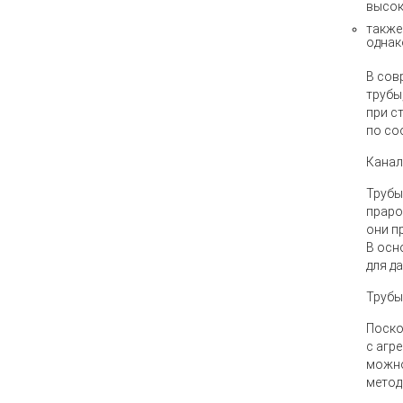
высок
также
однак
В сов
трубы
при с
по со
Канал
Трубы
праро
они п
В осн
для д
Трубы
Поско
с агр
можно
метод