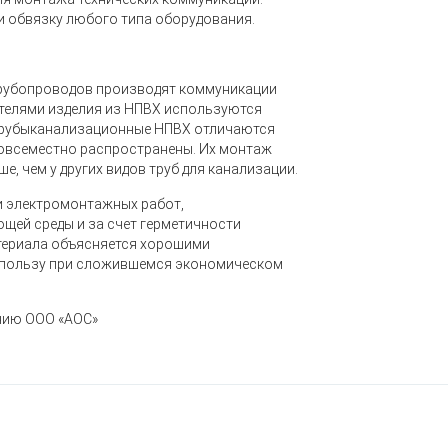
и обвязку любого типа оборудования.
 трубопроводов производят коммуникации
ателями изделия из НПВХ используются
 Трубыканализационные НПВХ отличаются
повсеместно распространены.
Их монтаж
е, чем у других видов труб для канализации
.
и электромонтажных работ,
щей среды и за счет герметичности
атериала объясняется хорошими
х пользу при сложившемся экономическом
нию ООО «АОС»