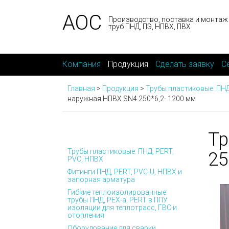
АОС
Производство, поставка и монтаж
труб ПНД, ПЭ, НПВХ, ПВХ
Компания
Продукция
Сделать заявку
С
Главная
>
Продукция
>
Трубы пластиковые: ПНД
наружная НПВХ SN4 250*6,2- 1200 мм
Тр
Трубы пластиковые: ПНД, PERT,
25
PVC, НПВХ
Фитинги ПНД, PERT, PVC-U, НПВХ и
запорная арматура
Гибкие теплоизолированные
трубы ПНД, PEX-а, PERT в ППУ
изоляции для теплотрасс, ГВС и
отопления
Оборудование для сварки