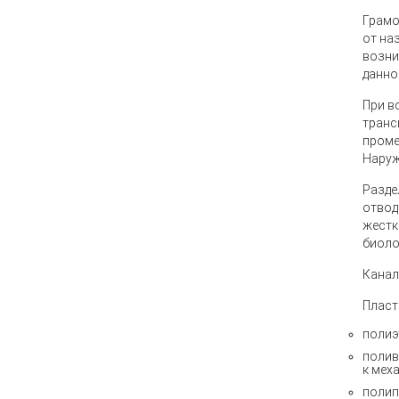
Грамо
от на
возни
данно
При в
транс
проме
Наруж
Разде
отвод
жестк
биоло
Канал
Пласт
полиэ
полив
к мех
полип