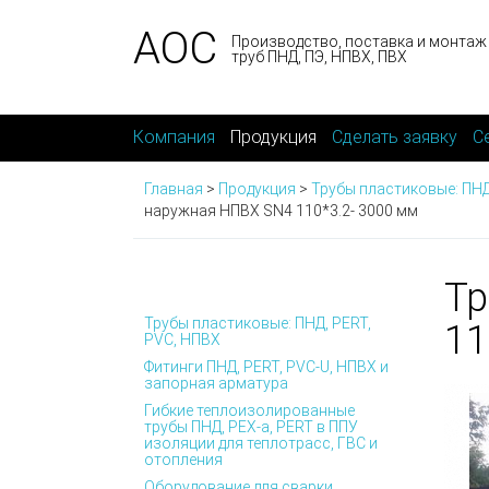
АОС
Производство, поставка и монтаж
труб ПНД, ПЭ, НПВХ, ПВХ
Компания
Продукция
Сделать заявку
С
Главная
>
Продукция
>
Трубы пластиковые: ПНД
наружная НПВХ SN4 110*3.2- 3000 мм
Тр
Трубы пластиковые: ПНД, PERT,
11
PVC, НПВХ
Фитинги ПНД, PERT, PVC-U, НПВХ и
запорная арматура
Гибкие теплоизолированные
трубы ПНД, PEX-а, PERT в ППУ
изоляции для теплотрасс, ГВС и
отопления
Оборудование для сварки