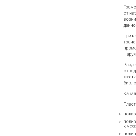
Грамо
от на
возни
данно
При в
транс
проме
Наруж
Разде
отвод
жестк
биоло
Канал
Пласт
полиэ
полив
к мех
полип