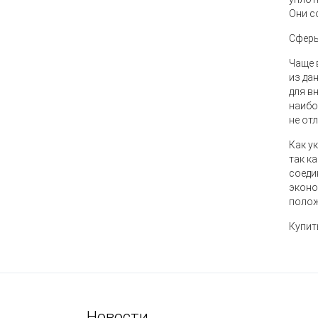
Они с
Сферы
Чаще 
из да
для в
наибо
не от
Как у
так к
соеди
эконо
полож
Купит
Новости