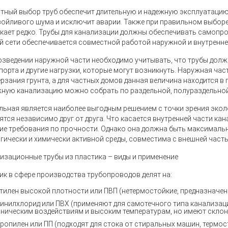
тный выбор труб обеспечит длительную и надежную эксплуатацию
зойливого шума и исключит аварии. Также при правильном выборе
кает редко. Трубы для канализации должны обеспечивать самопр
й сети обеспечивается совместной работой наружной и внутренне
озведении наружной части необходимо учитывать, что трубы дол
порта и другие нагрузки, которые могут возникнуть. Наружная час
рзания грунта, а для частных домов данная величина находится в пр
ную канализацию можно собрать по раздельной, полураздельной
льная является наиболее выгодным решением с точки зрения эколо
ятся независимо друг от друга. Что касается внутренней части кан
ие требования по прочности. Однако она должна быть максималь
гически и химически активной среды, совместима с внешней част
изационные трубы из пластика – виды и применение
ик в сфере производства трубопроводов делят на:
тилен высокой плотности или ПВП (нетермостойкие, предназначен
инилхлорид или ПВХ (применяют для самотечного типа канализац
аническим воздействиям и высоким температурам, но имеют склон
ропилен или ПП (подходят для стока от стиральных машин, термос