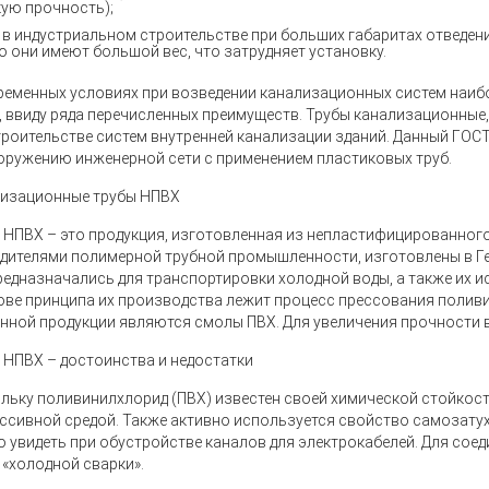
ую прочность);
 в индустриальном строительстве при больших габаритах отведе
о они имеют большой вес, что затрудняет установку.
ременных условиях при возведении канализационных систем наи
, ввиду ряда перечисленных преимуществ. Трубы канализационные,
троительстве систем внутренней канализации зданий. Данный ГОС
оружению инженерной сети с применением пластиковых труб.
изационные трубы НПВХ
 НПВХ
– это продукция, изготовленная из непластифицированного
дителями полимерной трубной промышленности, изготовлены в Гер
редназначались для транспортировки холодной воды, а также их и
ове принципа их производства лежит процесс прессования полив
анной продукции являются смолы ПВХ. Для увеличения прочности
 НПВХ – достоинства и недостатки
льку поливинилхлорид (ПВХ) известен своей химической стойкост
ессивной средой. Также активно используется свойство самозату
 увидеть при обустройстве каналов для электрокабелей. Для соед
 «холодной сварки».