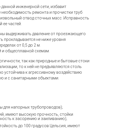
 данной инженерной сети, избавит
 необходимость ремонта и прочистки труб
оизвольный отвод сточных масс.
Исправность
й ее частей
.
жны выдерживать давление от проезжающего
ть прокладывается не ниже уровня
еделах от 0,5 до 2 м.
 и общесплавной схемам.
гичности, так как природные и бытовые стоки
ализации, то к ней не предъявляются столь
но устойчива к агрессивному воздействию
ью и с санитарными объектами.
ы для напорных трубопроводов);
ий, имеют высокую прочность, стойки
ность к засорению и заиливанию);
тойкость до 100 градусов Цельсия, имеют