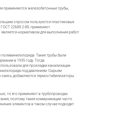
ния применяются железобетонные трубы,
большим спросом пользуются пластиковые
 ГОСТ 22689.2-89, применяют
Т является нормативом для выполнения работ
 поливинилхлорида. Такие трубы были
мании в 1935 году. Тогда
спользовали для прокладки канализации.
инилхлорида под давлением. Сырьем
 в смесь добавляются термостабилизаторы.
ью, то его применяют в трубопроводах
хания, поэтому такие коммуникации часто
инения элементов в таком случае подходит