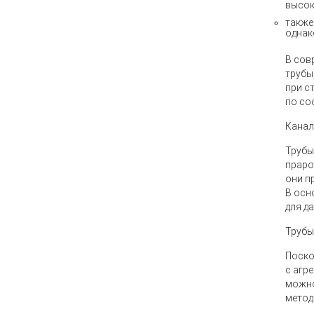
высок
также
однак
В сов
трубы
при с
по со
Канал
Трубы
праро
они п
В осн
для д
Трубы
Поско
с агр
можно
метод