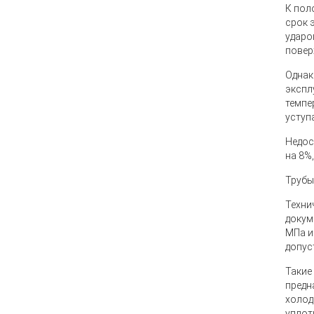
К пол
срок 
ударо
повер
Однак
экспл
темпе
уступ
Недос
на 8%
Трубы
Техни
докум
МПа и
допус
Такие
предн
холод
уплот