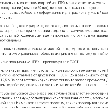
ожительным качествам изделий из НПВХ можно отнести их устойчи
эксплуатации (не менее 50 лет), легкость монтажа, высокую корр
прочность, стойкость к деформациям и ультрафиолету, малый к
хности.
о они обладают и рядом недостатков, к которым относится сложн
уатации, так как при их горении выделяются химические вещества,
ратурах наблюдается уменьшение прочности структуры материала
ают сварным.
татком является и низкая термостойкость, однако есть попытки ее
, что также ограничивает область их применения, потому данный 
 канализационные НПВХ – производство и ГОСТ
ческие характеристики труб из поливинилхлорида регламентирует
енту их изготавливают двух типов – 100 и 125, в зависимости от 
 12,5 МПа соответственно) или коэффициента запаса прочности.
тимые рабочие давления на стенки и вид их хозяйственного назнач
 трубы выпускают двух видов: раструбные (под эластичное соедине
азначены для нужд безнапорных канализационных сетей, а также
ной воды. Их монтаж является простым, так как проводится с по
нителями. Изделия же, изготовленные без раструба, используют 