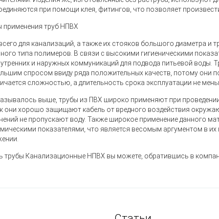
оединяются при помощи клея, фитингов, что позволяет произвест
 применения труб НПВХ
всего для канализаций, а также их стояков большого диаметра и
нного типа полимеров. В связи с высокими гигиеническими показ
нутренних и наружных коммуникаций для подвода питьевой воды.
льшим спросом ввиду ряда положительных качеств, потому они 
личается сложностью, а длительность срока эксплуатации не меньш
казывалось выше, трубы из ПВХ широко применяют при проведени
ак они хорошо защищают кабель от вредного воздействия окружаю
нений не пропускают воду. Также широкое применение данного м
мическими показателями, что является весомым аргументом в и
ении.
ь трубы Канализационные НПВХ вы можете, обратившись в компа
Статьи