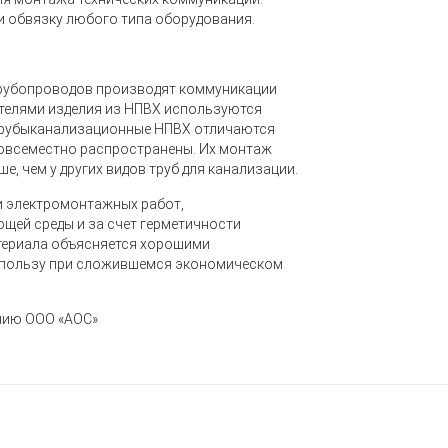
и обвязку любого типа оборудования.
 трубопроводов производят коммуникации
ателями изделия из НПВХ используются
 Трубыканализационные НПВХ отличаются
повсеместно распространены.
Их монтаж
е, чем у других видов труб для канализации
.
и электромонтажных работ,
щей среды и за счет герметичности
атериала объясняется хорошими
х пользу при сложившемся экономическом
нию ООО «АОС»