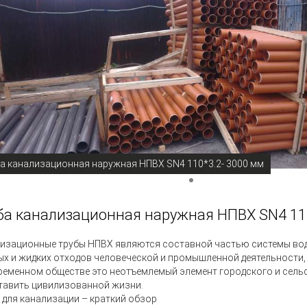
а канализационная наружная НПВХ SN4 110*3.2- 3000 мм
ба канализационная наружная НПВХ SN4 110
изационные трубы НПВХ
являются составной частью системы вод
ых и жидких отходов человеческой и промышленной деятельности,
ременном обществе это неотъемлемый элемент городского и сельс
тавить цивилизованной жизни.
 для канализации – краткий обзор