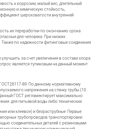
вость к коррозии, малый вес, длительный
озионную и химическую стойкость,
оэффициент шероховатости внутренней
ость их переработки по окончанию срока
 опасные для человека. При низких
. Также по надежности фитинговые соединения
 улучшить за счет увеличения в составе хлора
вопрос является тупиковым на данный момент.
 ГОСТ28117-89. По данному нормативному
допускаемого напряжения на стенку трубы (10
 Данный ГОСТ регламентирует максимально
ения: для питьевой воды либо технические.
ние или клеевое) и безраструбные. Первые
 напорных трубопроводов транспортировки
мощью соединительных деталей с резиновыми
для монтажа технических коммуникаций.