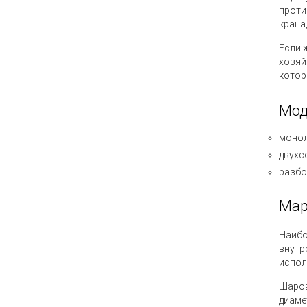
проти
крана
Если 
хозяй
котор
Мод
монол
двухс
разбо
Мар
Наибо
внутр
испол
Шаров
диаме