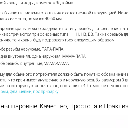
ой кран для воды диаметром ¾ дюйма.
ах бывают и системы отопления с естественной циркуляцией. Их н
его диаметра, не менее 40-50 мм.
аровые краны
можно разделить по типу резьбы для крепления на в
ике встречаются три основных типа — НН, НВ, ВВ. Так как резьба 
енняя, то и краны буду подразделяться следующим образом:
обе резьбы наружные, ПАПА-ПАПА
одна внутренняя, одна наружная, МАМА-ПАПА
обе резьбы внутренние, МАМА-МАМА
му для обычного потребителя должно быть понятно обозначение н
ать, что кран имеет внутреннюю и наружную резьбы размером 3 д
ме, на которую установят кран, составляет 40 атмосфер.
. Более п
вый, фланцевый, под приварку
ны шаровые: Качество, Простота и Практич