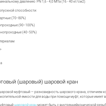
инальному давлению: PN 1,6 - 4,0 МПа (16 - 40 кг/см2).
опускной способности:
артные (70−80%)
проходные (90−100%)
нопроходные (40−50%)
териалам:
ь
за
товый
(
шаровый) шаровой кран
шаровой муфтовый
— разновидность шарового крана, отличием ко
акопительной емкости для воды при помощи муфт, которые имеет 
муфтовый
шаровой кран
может быть с внутреннейконической резьб