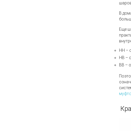
шаров
В дом
больш
Еще
ш
практ
внутр
НН – 
НВ – 
ВВ – 
Поэто
означ
систе
муфто
Кра