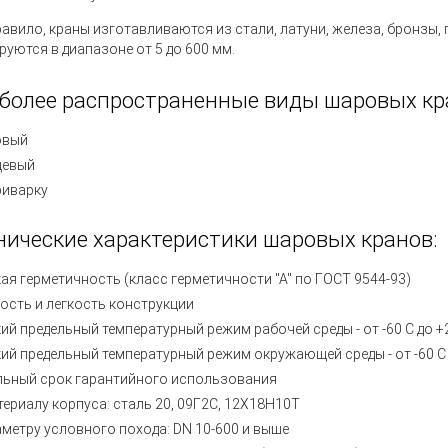
равило, краны изготавливаются из стали, латуни, железа, бронзы,
руются в диапазоне от 5 до 600 мм.
более распространенные виды шаровых кр
овый
цевый
риварку
нические характеристики шаровых кранов:
ая герметичность (класс герметичности "А" по ГОСТ 9544-93)
ость и легкость конструкции
ий предельный температурный режим рабочей среды - от -60 С до +
ий предельный температурный режим окружающей среды - от -60 С 
льный срок гарантийного использования
териалу корпуса: сталь 20, 09Г2С, 12Х18Н10Т
аметру условного похода: DN 10-600 и выше