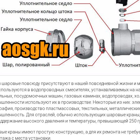
ы шаровые
повсюду присутствуют в нашей повседневной жизни и м
спользуются в водопроводных смесителях, устанавливаемых на на
льных, посудомоечных машин, газовых каминах, водопроводах, хо
шленности используют их в производстве. Некоторые из них: эле
рафия, производство пластмассовых, текстильных, металлических
шленность. Для отраслей, обычно использующих шаровые краны, 
оддержание высокого давления и температуры, превышающей 250 г
вые краны
имеют простую конструкцию, а для их ремонта не требу
тажа с места установки.