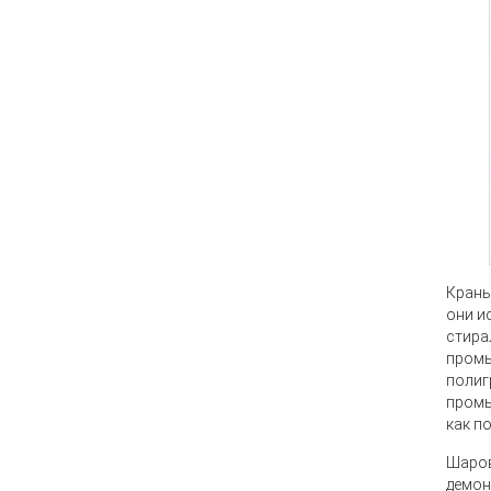
Кран
они и
стира
промы
полиг
промы
как п
Шаро
демон