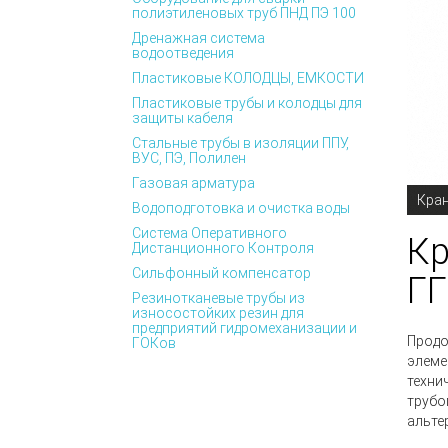
полиэтиленовых труб ПНД ПЭ 100
Дренажная система
водоотведения
Пластиковые КОЛОДЦЫ, ЕМКОСТИ
Пластиковые трубы и колодцы для
защиты кабеля
Стальные трубы в изоляции ППУ,
ВУС, ПЭ, Полилен
Газовая арматура
Кран
Водоподготовка и очистка воды
Система Оперативного
Кр
Дистанционного Контроля
Сильфонный компенсатор
ГГ
Резинотканевые трубы из
износостойких резин для
предприятий гидромеханизации и
Продо
ГОКов
элеме
техни
трубо
альте