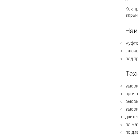
Как п
варьи
Наи
муфт
флан
под п
Тех
высок
прочн
высок
высок
длите
по ма
по ди