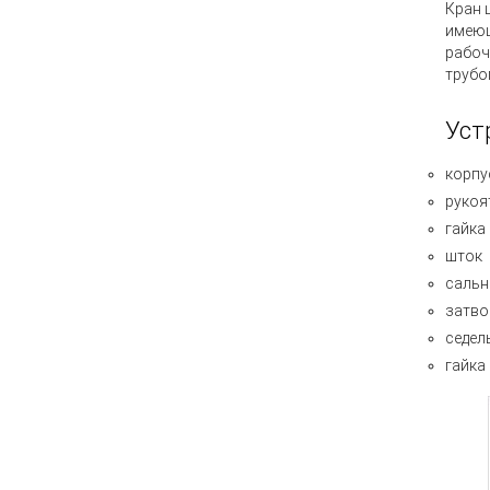
Кран
имеющ
рабоч
трубо
Уст
корпу
рукоя
гайка
шток
сальн
затво
седел
гайка