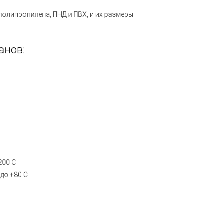
 полипропилена, ПНД и ПВХ, и их размеры
анов:
200 С
до +80 С