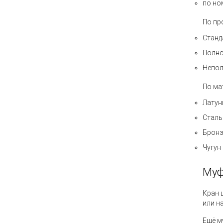
по ном
По пр
Станд
Полно
Непол
По ма
Латун
Сталь
Брон
Чугун
Муф
Кран 
или н
Ещё 