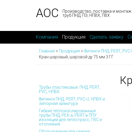
АОС
Производство, поставка и монтаж
труб ПНД, ПЭ, НПВХ, ПВХ
Компания
Продукция
Сделать заявку
С
Главная
>
Продукция
>
Фитинги ПНД, PERT, PVC
Кран шаровый, шаровой ду 75 мм 3 ГГ
Кр
Трубы пластиковые: ПНД, PERT,
PVC, НПВХ
Фитинги ПНД, PERT, PVC-U, НПВХ и
запорная арматура
Гибкие теплоизолированные
трубы ПНД, PEX-а, PERT в ППУ
изоляции для теплотрасс, ГВС и
отопления
Оборудование для сварки