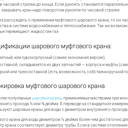
в часовой стрелки до конца. Если рукоять становится параллельн
, закрывать кран надо поворотом рукояти по часовой стрелке.
же рассуждать о применении муфтового шарового крана, то он ча
ства в системе водоснабжения и теплоснабжения. Так же возможн
ые перемещают жидкостии газ.
ификации шарового муфтового крана:
итный, или однокорпусный
(
самая экономная версия);
оставной, складывается из двух запчастей — корпуса и муфты
(
сам
рной или трехсоставной
(
есть возможность собственноручной поч
кировка муфтового шарового крана
лее популярные
шаровые краны
, применяемые мастерами при мон
еннего прохода ½ или ¾ дюйма. В переводе на стандартное измерени
ьзуют шаровые краны для воды с диаметром внутреннего прохода 1 
ого крана для воды диаметром ½ дюйма более чем достаточно для
тр крана соответствует диаметру трубы. Если в системе отопления