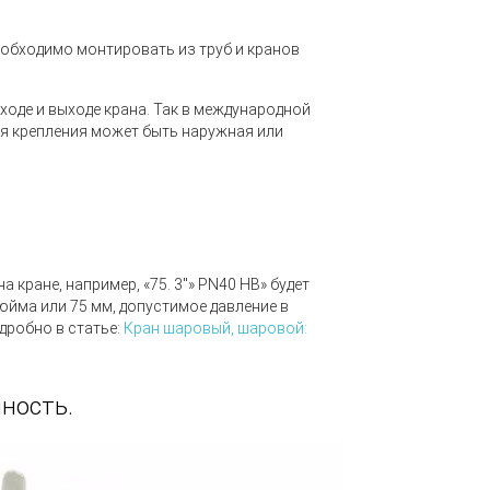
еобходимо монтировать из труб и кранов
ходе и выходе крана. Так в международной
для крепления может быть наружная или
а кране, например,
«75. 3
"»
PN40
НВ» будет
юйма или 75 мм,
допустимое давление в
одробно в статье:
Кран шаровый, шаровой:
ность.