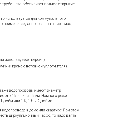
о трубе— это обозначает полное открытие
сто используется для коммунального
о применение данного крана в системах,
ая используемая версия);
инки крана с вставкой уплотнителя).
таже водопровода, имеют диаметр
е это 15, 20 или 25 мм. Намного реже
дюйм или 1 ¼, 1 ½ и 2 дюйма.
 водопровода в доме или квартире. При этом
 есть циркуляционный насос, то надо взять