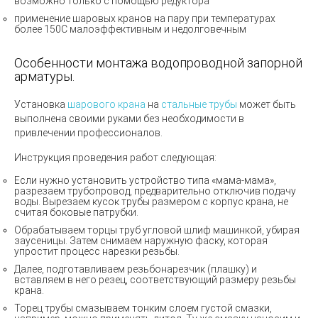
возможно только с помощью редуктора
применение шаровых кранов на пару при температурах
более 150С малоэффективным и недолговечным
Особенности монтажа водопроводной запорной
арматуры.
Установка
шарового крана
на
стальные трубы
может быть
выполнена своими руками без необходимости в
привлечении профессионалов.
Инструкция проведения работ следующая:
Если нужно установить устройство типа «мама-мама»,
разрезаем трубопровод, предварительно отключив подачу
воды. Вырезаем кусок трубы размером с корпус крана, не
считая боковые патрубки.
Обрабатываем торцы труб угловой шлиф машинкой, убирая
заусеницы. Затем снимаем наружную фаску, которая
упростит процесс нарезки резьбы.
Далее, подготавливаем резьбонарезчик (плашку) и
вставляем в него резец, соответствующий размеру резьбы
крана.
Торец трубы смазываем тонким слоем густой смазки,