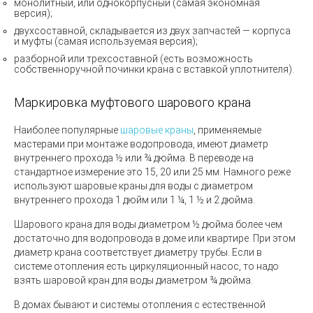
монолитный, или однокорпусный
(
самая экономная
версия);
двухсоставной, складывается из двух запчастей — корпуса
и муфты
(
самая используемая версия);
разборной или трехсоставной
(
есть возможность
собственноручной починки крана с вставкой уплотнителя).
Маркировка муфтового шарового крана
Наиболее популярные
шаровые краны
, применяемые
мастерами при монтаже водопровода, имеют диаметр
внутреннего прохода ½ или ¾ дюйма. В переводе на
стандартное измерение это 15, 20 или 25 мм. Намного реже
используют шаровые краны для воды с диаметром
внутреннего прохода 1 дюйм или 1 ¼, 1 ½ и 2 дюйма.
Шарового крана для воды диаметром ½ дюйма более чем
достаточно для водопровода в доме или квартире. При этом
диаметр крана соответствует диаметру трубы. Если в
системе отопления есть циркуляционный насос, то надо
взять шаровой кран для воды диаметром ¾ дюйма.
В домах бывают и системы отопления с естественной