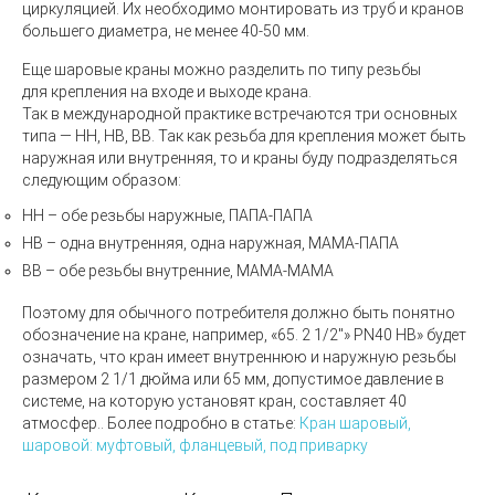
циркуляцией. Их необходимо монтировать из труб и кранов
большего диаметра, не менее 40-50 мм.
Еще
шаровые краны
можно разделить по типу резьбы
для крепления на входе и выходе крана.
Так в международной практике встречаются три основных
типа — НН, НВ, ВВ. Так как резьба для крепления может быть
наружная или внутренняя, то и краны буду подразделяться
следующим образом:
НН – обе резьбы наружные, ПАПА-ПАПА
НВ – одна внутренняя, одна наружная, МАМА-ПАПА
ВВ – обе резьбы внутренние, МАМА-МАМА
Поэтому для обычного потребителя должно быть понятно
обозначение на кране, например,
«65.
2 1/2"»
PN40
НВ» будет
означать, что кран имеет внутреннюю и наружную резьбы
размером 2 1/1 дюйма или 65 мм,
допустимое давление в
системе, на которую установят кран, составляет 40
атмосфер.
. Более подробно в статье:
Кран шаровый,
шаровой: муфтовый, фланцевый, под приварку