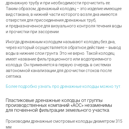
дренажную трубу и при необходимости прочистить ее.
Таким образом,
дренажный колодец
– это изделие имеющее
вид стакана, в нижней части которого возле дна имеются
отверстия для присоединения дренажных труб,
и предназначенное для визуального контроля течения воды
и прочистки при засорении.
Иногда дренажным колодцем называют колодец без дна,
через который осуществляется обратное действие – вывод
воды в нижние слои грунта. Это не верно. Такой колодец
имеет название
фильтрационного
или
водоприемного
колодца
. Он применяется в первую очередь в системах
автономной канализации для доочистки стоков после
септика.
Более подробно узнать про дренажные колодцы можно тут.
Пластиковые дренажные колодцы от
группы
производственных компаний
«АОС
»
незаменимы
для почвенной фильтрации земельного участка.
Производим дренажные смотровые колодцы диаметром 315
мм