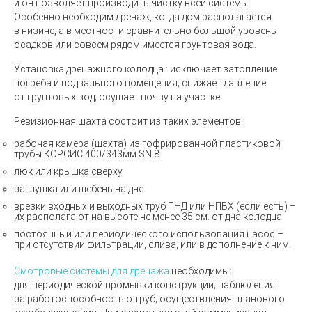
и он позволяет производить чистку всей системы.
Особенно необходим дренаж, когда дом располагается
в низине, а в местности сравнительно большой уровень
осадков или совсем рядом имеется грунтовая вода.
Установка дренажного колодца :
исключает затопление
погреба и подвального помещения; снижает давление
от грунтовых вод; осушает почву на участке.
Ревизионная шахта состоит из таких элементов:
рабочая камера
(шахта
) из гофрированной пластиковой
трубы КОРСИС 400
/343мм
SN 8
люк или крышка
сверху
заглушка или щебень на дне
врезки входных и выходных труб ПНД или НПВХ
(если
есть) –
их располагают на высоте не менее 35 см. от дна колодца.
постоянный или периодического использования насос –
при отсутствии фильтрации, слива, или в дополнение к ним.
Смотровые системы для дренажа
необходимы:
для периодической промывки конструкции; наблюдения
за работоспособностью труб; осуществления планового