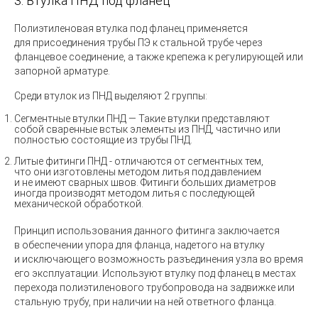
3. Втулка ПНД под фланец
Полиэтиленовая втулка
под фланец применяется
для присоединения трубы ПЭ к стальной трубе через
фланцевое соединение, а также крепежа к регулирующей или
запорной арматуре.
Среди втулок из ПНД выделяют 2 группы:
Сегментные втулки ПНД —
Такие втулки представляют
собой сваренные встык элементы из ПНД, частично или
полностью состоящие из трубы ПНД.
Литые фитинги ПНД -
отличаются от сегментных тем,
что они изготовлены методом литья под давлением
и не имеют сварных швов. Фитинги больших диаметров
иногда производят методом литья с последующей
механической обработкой.
Принцип использования данного фитинга заключается
в обеспечении упора для фланца, надетого на втулку
и исключающего возможность разъединения узла во время
его эксплуатации. Используют втулку под фланец в местах
перехода полиэтиленового трубопровода на задвижке или
стальную трубу, при наличии на ней ответного фланца.