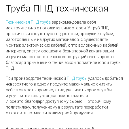
Труба ПНД техническая
Техническая ПНД труба
зарекомендовала себя
исключительно с положительных сторон. У труб ПНД,
практически отсутствуют недостатки, присущие трубам,
изготовленным из других материалов.
Осуществлять
монтаж электрических кабелей, опто волоконных кабелей
интернета,
систем орошения, безнапорной канализации
и других малоответственных конструкций
очень просто,
благодаря применению технической полиэтиленовой трубы
ПНД.
При производстве технической
ПНД трубы
удалось
добиться
невероятного в одном
продукте: максимально снизить
себестоимость производства, увеличить срок службы
и улучшить эксплуатационные показатели.
И все это благодаря доступному сырью — вторичному
полиэтилену, полученному в результате переработки
отходов пластмасс и полимерной продукции.
.
Высокая популярность технических труб