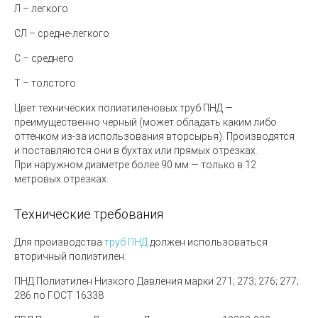
Л
–
легкого
СЛ
– средне-легкого
С
– среднего
Т
– толстого
Цвет технических полиэтиленовых труб ПНД —
преимущественно черный
(может
обладать каким либо
оттенком из-за использования вторсырья). Производятся
и поставляются они в бухтах или прямых отрезках.
При наружном диаметре более 90 мм — только в 12
метровых отрезках.
Технические требования
Для производства
труб ПНД
должен использоваться
вторичный полиэтилен:
ПНД Полиэтилен Низкого Давления марки 271; 273; 276; 277;
286 по ГОСТ 16338