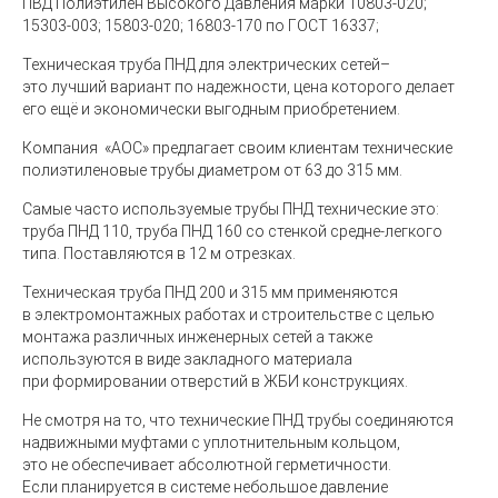
ПВД Полиэтилен Высокого Давления марки 10803-020;
15303-003; 15803-020; 16803-170 по ГОСТ 16337;
Техническая труба ПНД для электрических сетей–
это лучший вариант по надежности, цена которого делает
его ещё и экономически выгодным приобретением.
Компания
«АОС
» предлагает своим клиентам технические
полиэтиленовые трубы диаметром от 63 до 315 мм.
Самые часто используемые
трубы ПНД технические
это:
труба ПНД 110, труба ПНД 160 со стенкой средне-легкого
типа. Поставляются в 12 м отрезках.
Техническая труба ПНД 200 и 315 мм
применяются
в электромонтажных работах и строительстве с целью
монтажа различных инженерных сетей а также
используются
в виде закладного материала
при формировании отверстий в ЖБИ конструкциях.
Не смотря на то, что
технические ПНД трубы
соединяются
надвижными муфтами с уплотнительным кольцом,
это не обеспечивает абсолютной герметичности.
Если планируется в системе небольшое давление