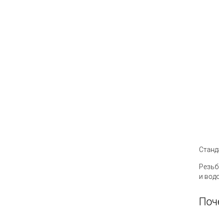
Станд
Резьб
и вод
Поч