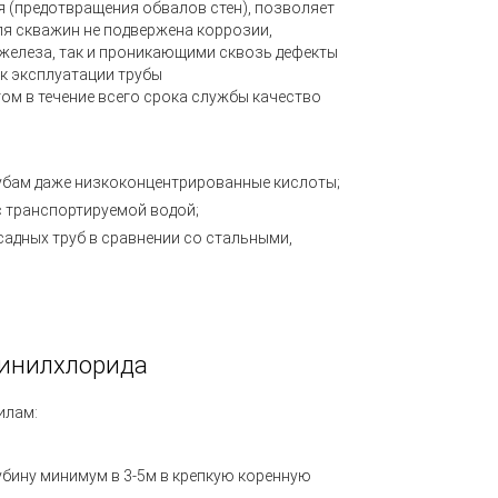
я
(
предотвращения обвалов стен), позволяет
ля скважин не подвержена коррозии,
 железа, так и проникающими сквозь дефекты
к эксплуатации трубы
ом в течение всего срока службы качество
убам даже низкоконцентрированные кислоты;
с транспортируемой водой;
адных труб в сравнении со стальными,
винилхлорида
илам:
бину минимум в 3-5м в крепкую коренную