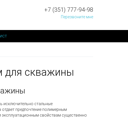
+7 (351) 777-94-98
Перезвоните мне
ист
м для скважины
кважины
сь исключительно стальные
в отдает предпочтение полимерным
оим эксплуатационным свойствам существенно