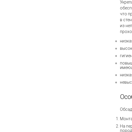
Укреп
обесп
что п
в сте
из не
прохо
низка
высок
гигие
повыш
имеющ
низка
невыс
Осо
Обсад
Монта
На пе
пород