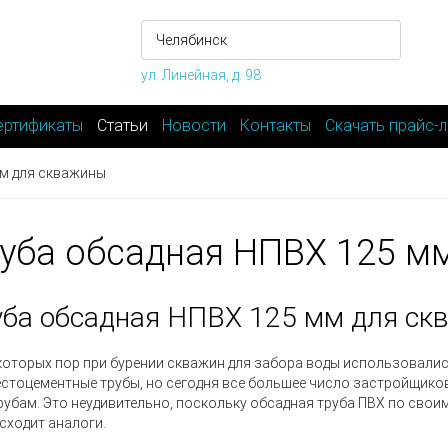
ул. Линейная, д. 98
ертификаты
Статьи
Новости
Контакты
Скачать прайс-л
мм для скважины
уба обсадная НПВХ 125 м
уба обсадная НПВХ 125 мм для с
которых пор при бурении скважин для забора воды использовали
естоцементные трубы, но сегодня все большее число застройщико
рубам. Это неудивительно, поскольку обсадная труба ПВХ по св
сходит аналоги.