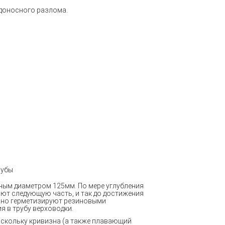
одоносного разлома.
рубы
ным диаметром 125мм. По мере углубления
ют следующую часть, и так до достижения
льно герметизируют резиновыми
я в трубу верховодки.
оскольку кривизна
(
а также плавающий