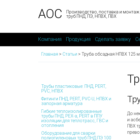
АОС
Производство, поставка и монтаж
труб ПНД, ПЭ, НПВХ, ПВХ
Компания
Продукция
Сделать заявку
С
Главная
>
Статьи
>
Труба обсадная НПВХ 125 
Тр
Трубы пластиковые: ПНД, PERT,
PVC, НПВХ
Тр
Фитинги ПНД, PERT, PVC-U, НПВХ и
запорная арматура
Гибкие теплоизолированные
До не
трубы ПНД, PEX-а, PERT в ППУ
и асб
изоляции для теплотрасс, ГВС и
отопления
ПВХ т
прево
Оборудование для сварки
полиэтиленовых труб ПНД ПЭ 100