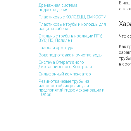
В наш
Дренажная система
а так
водоотведения
Пластиковые КОЛОДЦЫ, ЕМКОСТИ
Хар
Пластиковые трубы и колодцы для
защиты кабеля
Стальные трубы в изоляции ППУ,
Что с
ВУС, ПЭ, Полилен
Как п
Газовая арматура
харак
Водоподготовка и очистка воды
трубы
Система Оперативного
в соо
Дистанционного Контроля
Сильфонный компенсатор
Резинотканевые трубы из
износостойких резин для
предприятий гидромеханизации и
ГОКов