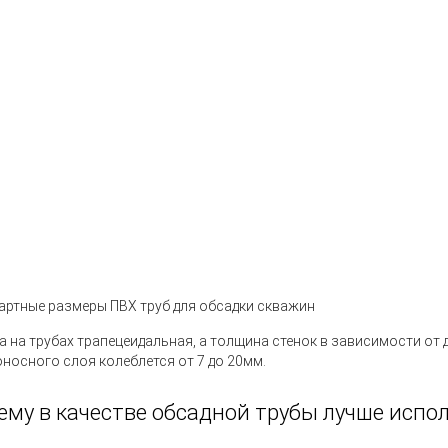
артные размеры ПВХ труб для обсадки скважин
а на трубах трапецеидальная, а толщина стенок в зависимости от
оносного слоя колеблется от 7 до 20мм.
ему в качестве обсадной трубы лучше испо