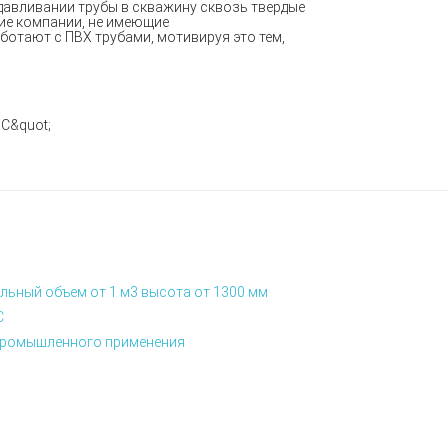
давливании трубы в скважину сквозь твердые
ие компании, не имеющие
ботают с ПВХ трубами, мотивируя это тем,
льный объем от 1 м3 высота от 1300 мм
С
я промышленного применения