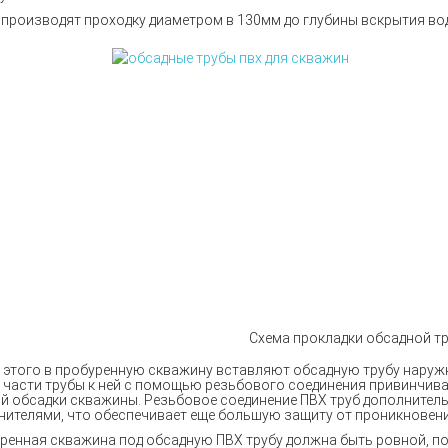
 производят проходку диаметром в 130мм до глубины вскрытия в
Схема прокладки обсадной т
 этого в пробуренную скважину вставляют обсадную трубу наруж
 части трубы к ней с помощью резьбового соединения привинчива
й обсадки скважины. Резьбовое соединение ПВХ труб дополните
нителями, что обеспечивает еще большую защиту от проникновени
ренная скважина под обсадную ПВХ трубу должна быть ровной, п