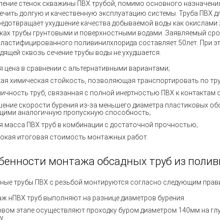
ление стенок скважины ПВХ трубой, помимо основного назначени
ечить долгую и качественную эксплуатацию системы. Труба ПВХ д
редотвращает ухудшение качества добываемой воды как окислами
нках трубы грунтовыми и поверхностными водами. Заявляемый сро
пластифицированного поливинилхлорида составляет 50лет. При эт
дящей сквозь сечение трубы воды не ухудшается.
я цена в сравнении с альтернативными вариантами;
ая химическая стойкость, позволяющая транспортировать по тр
ничность труб, связанная с полной инертностью ПВХ к контактам 
ение скорости бурения из-за меньшего диаметра пластиковых обс
ими аналогичную пропускную способность;
я масса ПВХ труб в комбинации с достаточной прочностью;
окая итоговая стоимость монтажных работ.
бенности монтажа обсадных труб из поли
ные трубы ПВХ с резьбой монтируются согласно следующим прав
ж нПВХ труб выполняют на разнице диаметров бурения.
рвом этапе осуществляют проходку буром диаметром 140мм на глу
у.