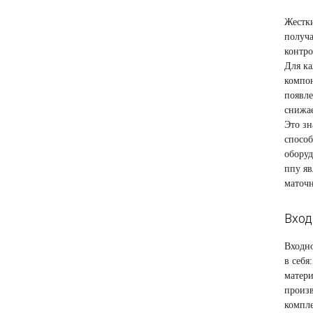
Жестки
получа
контро
Для ка
компон
появле
снижае
Это зн
способ
обору
ппу яв
маточ
Вход
Входно
в себя
матери
произ
компле