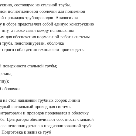
укцию, состоящую из стальной трубы,
ной полиэтиленовой оболочки для подземной
ой прокладок трубопроводов. Аналогична
у в сборе представляет собой единую конструкцию
 ппу, а также связи между пенопластом
ым для обеспечения нормальной работы системы
я труба, пенополиуретан, оболочка
ет строго соблюдения технологии производства
 поверхности стальной трубы;
ретана;
ппу);
й оболочки.
я на стол напаковки трубных сборок линии
медный сигнальный провод для системы
ентраторами и проводов продевается в оболочку
бе. Центраторы обеспечивают соостность стальной
иала пенополиуретана в предизолированной трубе
 Подготовка к заливке труб