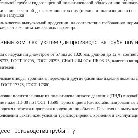
стальной трубе и гидрозащитной полиэтиленовой оболочки или оцинков
кивание расчетной дозы компонентов ппу
(
полиол и полиизоционат) на 
тие заглушки;
ль качества выпускаемой продукции, на соответствие требованиям нор
ва», с отражением замеряемых параметров.
вные комплектующие для производства трубы ппу и 
ы с наружным диаметром от 57 мм до 1020 мм, длиной до 12 м, соотве
733, ГОСТ 10705, ГОСТ 20295, СНиП 2.04.07 и ПБ 03-75, качество кот
вителей;
льные отводы, тройники, переходы и другие фасонные изделия должны 
 ГОСТ 17378, ГОСТ 17380;
лочки полиэтиленовые из полиэтилена низкого давления
(
ПНД) высокой
не ниже ПЭ-80 по ГОСТ 18599 черного цвета
(
светостабилизированные 
одится погрузка и доставка продукции до объекта. Гарантия на выпуск
блюдении Заказчиком условий транспортировки, хранения и эксплуатац
есс производства трубы ппу