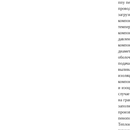
ппу пе
провод
загру
компон
темпе
компон
давле
компон
диамет
оболоч
подача
вылива
изоляц
компон
и изоц
случае
на гра
заполн
произв
пенопо
Теплои