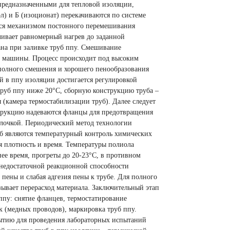
предназначенными для тепловой изоляции,
л) и Б
(
изоционат) перекачиваются по системе
тся механизмом постонного перемешивания
чивает равномерный нагрев до заданной
на при заливке труб ппу. Смешивание
й машины. Процесс происходит под высоким
м полного смешения и хорошего пенообразования
й в ппу изоляции достигается регулировкой
 труб ппу ниже 20°С, сборную конструкцию труба –
ы
(
камера термостабилизации труб). Далее следует
струкцию надеваются фланцы для предотвращения
лочкой. Периодический метод технологии
уб являются температурный контроль химических
я плотность и время. Температуры полиола
ее время, прогреты до 20-23°С, в противном
к недостаточной реакционной способности
пены и слабая адгезия пены к трубе. Для полного
ывает перерасход материала. Заключительный этап
ппу: снятие фланцев, термостатирование
к
(
медных проводов), маркировка труб ппу.
рытию для проведения лабораторных испытаний