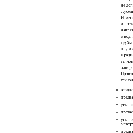
не доп
заусен
Измене
и пост
напряж
в водн
трубы 
ппу и 
в ради
теплов
одноро
Произв
технол
входно
предва
устано
протас
устано
межтру
предва