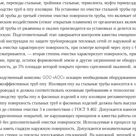
ые, переходы стальные, тройники стальные, термолента, муфта термоусад
одство труб в ппу изоляции. На установке по очистке стальной трубы 
ой трубы до третьей степени очистки поверхности трубы, что включает 
ческим воздействием
(
отжиг открытым пламенем) от органических включ
ой трубы от ржавчины и окалин производится на установках и делится 
скую. Подготовительный этап завершается контролем качества очищенно
ой инструкции по защите трубопроводов тепловых сетей от наружной к
ь очистки характеризует поверхность, при осмотре которой через лупу 
сматриваются, — вторая степень очистки характеризует поверхность, п
ии, пригар, остатки формовочной земли и другие загрязнения не обнару
ность, до 5% площади которой покрыто прочно сцепленной окалиной, л
ООО
«
АОС»
водственный комплекс
оснащен необходимым оборудованием
коэффективных труб ппу. Изоляция ппу на стальные трубы наносится в 
роводы) и должна соответствовать основным требованиям и технологии 
зводству трубы ппу и фасонных изделий в ппу изоляции регламентирую
ппу поверхность стальных труб и фасонных изделий должна быть высуш
 до степени очистки 3 в соответствии с ГОСТ 9.402. Допускается нанес
оррозионных покрытий, не нарушающих принципов и качества работы си
й без дополнительной очистки поверхности. Используемые в процессе п
 иметь гладкую наружную поверхность. Допускаются незначительные пр
у стенки за пределы допускаемых отклонений. На наружной, верхней и