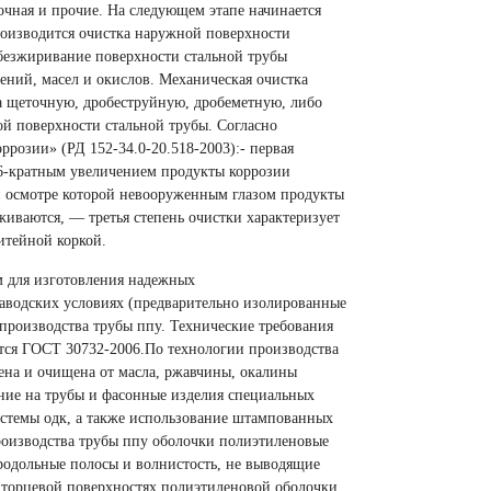
очная и прочие. На следующем этапе начинается
производится очистка наружной поверхности
обезжиривание поверхности стальной трубы
ений, масел и окислов. Механическая очистка
на щеточную, дробеструйную, дробеметную, либо
й поверхности стальной трубы. Согласно
оррозии»
(
РД 152-34.0-20.518-2003):- первая
с 6-кратным увеличением продукты коррозии
ри осмотре которой невооруженным глазом продукты
живаются, — третья степень очистки характеризует
итейной коркой.
 для изготовления надежных
заводских условиях
(
предварительно изолированные
производства трубы ппу. Технические требования
тся ГОСТ 30732-2006.По технологии производства
ена и очищена от масла, ржавчины, окалины
ение на трубы и фасонные изделия специальных
стемы одк, а также использование штампованных
роизводства трубы ппу оболочки полиэтиленовые
одольные полосы и волнистость, не выводящие
 торцевой поверхностях полиэтиленовой оболочки