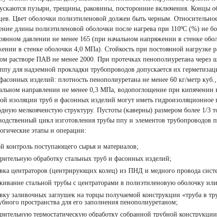
ускаются пузыри, трещины, раковины, посторонние включения. Концы 
цев. Цвет оболочки полиэтиленовой должен быть черным. Относительно
ние длины полиэтиленовой оболочки после нагрева при 110ºС
(
%) не бо
оянном давлении не менее 165
(
при начальном напряжении в стенке обол
ении в стенке оболочки 4,0 МПа). Стойкость при постоянной нагрузке р
ом растворе ПАВ не менее 2000. При протечках пенополиуретана через ш
ппу для надземной прокладки трубопроводов допускается их герметизац
фасонных изделий: плотность пенополиуретана не менее 60 кг/метр куб
альном направлении не менее 0,3 МПа, водопоглощение при кипячении в
ой изоляции труб и фасонных изделий могут иметь гидроизоляционное 
дную мелкоячеистую структуру. Пустоты
(
каверны) размером более 1/3 
одственный цикл изготовления трубы ппу и элементов трубопроводов п
огические этапы и операции:
й контроль поступающего сырья и материалов;
рительную обработку стальных труб и фасонных изделий;
вка центраторов
(
центрирующих колец) из ПНД и медного провода сист
кивание стальной трубы с центраторами в полиэтиленовую оболочку ил
вку заливочных заглушек на торцы получаемой конструкции
«
труба в тр
бного пространства для его заполнения пенополиуретаном;
рительную термостатическую обработку собранной трубной конструкции