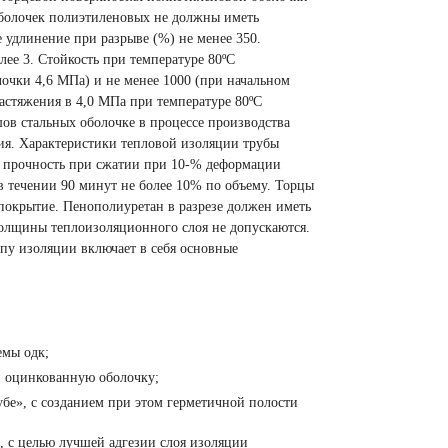
оболочек полиэтиленовых не должны иметь
е удлинение при разрыве
(
%) не менее 350.
лее 3. Стойкость при температуре 80ºС
очки 4,6 МПа) и не менее 1000
(
при начальном
астяжения в 4,0 МПа при температуре 80ºС
ов стальных оболочке в процессе производства
ия. Характеристики тепловой изоляции трубы
., прочность при сжатии при 10-% деформации
 течении 90 минут не более 10% по объему. Торцы
покрытие. Пенополиуретан в разрезе должен иметь
толщины теплоизоляционного слоя не допускаются.
пу изоляции включает в себя основные
емы одк;
и оцинкованную оболочку;
убе», с созданием при этом герметичной полости
, с целью лучшей адгезии слоя изоляции