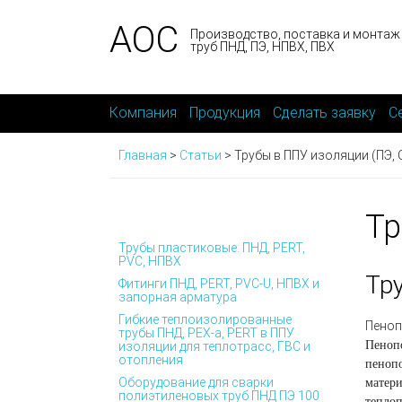
АОС
Производство, поставка и монтаж
труб ПНД, ПЭ, НПВХ, ПВХ
Компания
Продукция
Сделать заявку
С
Главная
>
Статьи
>
Трубы в ППУ изоляции (ПЭ, 
Тр
Трубы пластиковые: ПНД, PERT,
PVC, НПВХ
Тр
Фитинги ПНД, PERT, PVC-U, НПВХ и
запорная арматура
Гибкие теплоизолированные
Пеноп
трубы ПНД, PEX-а, PERT в ППУ
Пенопо
изоляции для теплотрасс, ГВС и
отопления
пенопо
Оборудование для сварки
матери
полиэтиленовых труб ПНД ПЭ 100
теплоп