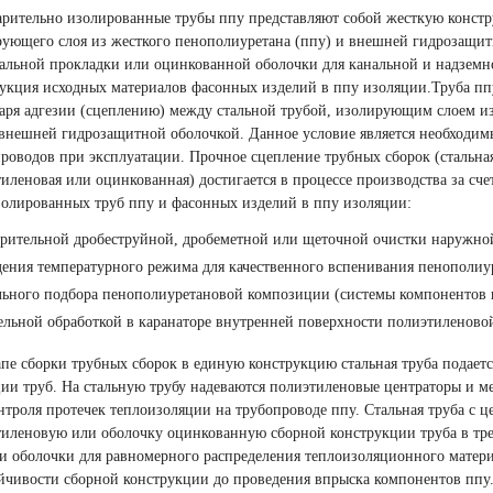
рительно изолированные трубы ппу представляют собой жесткую констр
ующего слоя из жесткого пенополиуретана
(
ппу) и внешней гидрозащит
альной прокладки или оцинкованной оболочки для канальной и надземн
укция исходных материалов фасонных изделий в ппу изоляции.Труба пп
аря адгезии
(
сцеплению) между стальной трубой, изолирующим слоем из
внешней гидрозащитной оболочкой. Данное условие является необходим
роводов при эксплуатации. Прочное сцепление трубных сборок
(
стальна
иленовая или оцинкованная) достигается в процессе производства за сч
олированных труб ппу и фасонных изделий в ппу изоляции:
рительной дробеструйной, дробеметной или щеточной очистки наружной
ения температурного режима для качественного вспенивания пенополиу
льного подбора пенополиуретановой композиции
(
системы компонентов 
ельной обработкой в каранаторе внутренней поверхности полиэтиленово
пе сборки трубных сборок в единую конструкцию стальная труба подаетс
ии труб. На стальную трубу надеваются полиэтиленовые центраторы и 
нтроля протечек теплоизоляции на трубопроводе ппу. Стальная труба с ц
иленовую или оболочку оцинкованную сборной конструкции труба в тре
и оболочки для равномерного распределения теплоизоляционного матер
йчивости сборной конструкции до проведения впрыска компонентов ппу.