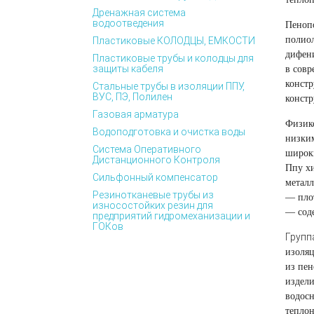
Дренажная система
водоотведения
Пенопо
полиол
Пластиковые КОЛОДЦЫ, ЕМКОСТИ
дифен
Пластиковые трубы и колодцы для
защиты кабеля
в совр
констр
Стальные трубы в изоляции ППУ,
ВУС, ПЭ, Полилен
констр
Газовая арматура
Физико
Водоподготовка и очистка воды
низки
Система Оперативного
широк
Дистанционного Контроля
Ппу хи
Сильфонный компенсатор
металл
Резинотканевые трубы из
— плот
износостойких резин для
— сод
предприятий гидромеханизации и
ГОКов
Групп
изоляц
из пен
издели
водосн
теплон