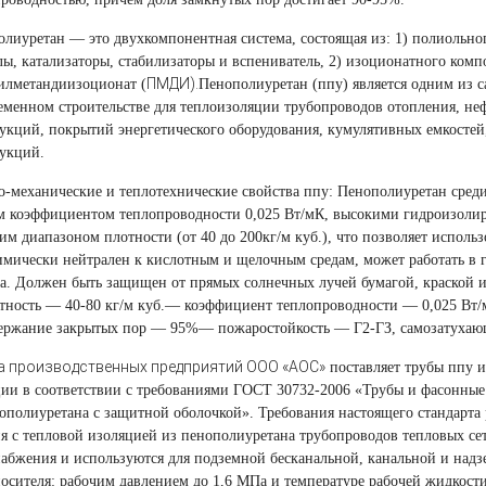
лиуретан — это двухкомпонентная система, состоящая из:
1) полиольно
ы, катализаторы, стабилизаторы и вспениватель,
2) изоционатного комп
ПМДИ).
илметандиизоционат
(
Пенополиуретан
(
ппу) является одним из
еменном строительстве для теплоизоляции трубопроводов отопления, неф
укций, покрытий энергетического оборудования, кумулятивных емкостей
укций.
-механические и теплотехнические свойства ппу: Пенополиуретан сред
м коэффициентом теплопроводности 0,025 Вт/мК, высокими гидроизол
им диапазоном плотности
(
от 40 до 200кг/м куб.), что позволяет исполь
мически нейтрален к кислотным и щелочным средам, может работать в 
а. Должен быть защищен от прямых солнечных лучей бумагой, краской 
ность — 40-80 кг/м куб.
— коэффициент теплопроводности — 0,025 Вт/
ержание закрытых пор — 95%
— пожаростойкость — Г2-ГЗ, самозатуха
а производственных предприятий ООО
«
АОС»
поставляет трубы ппу 
ии в соответствии с требованиями ГОСТ 30732-2006
«
Трубы и фасонные 
ополиуретана с защитной оболочкой». Требования настоящего стандарта
я с тепловой изоляцией из пенополиуретана трубопроводов тепловых сет
абжения и используются для подземной бесканальной, канальной и над
осителя: рабочим давлением до 1,6 МПа и температуре рабочей жидкости