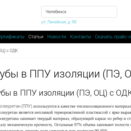
ул. Линейная, д. 98
ертификаты
Статьи
Новости
Контакты
Скачать прайс-л
ОЦ) с ОДК
убы в ППУ изоляции (ПЭ, 
убы в ППУ изоляции
(
ПЭ, ОЦ) с ОД
олиуретан
(
ППУ)
используется в качестве теплоизоляционного материа
лиуретан является неплавкой термореактивной пластмассой с ярко выра
лиуретана занимает твердый материал, образующий каркас из ребер и ст
алу механическую прочность. Остальные 97% объема занимают полости 
роводностью, причем доля замкнутых пор достигает 90-95%.