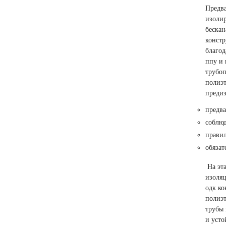
Предва
изолир
бескан
констр
благод
ппу и 
трубоп
полиэт
предиз
предва
соблюд
прави
обязат
На эта
изоляц
одк ко
полиэт
трубы 
и усто