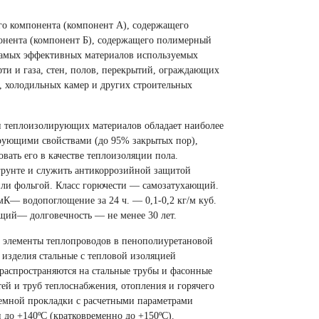
го компонента
(
компонент А), содержащего
онента
(
компонент Б), содержащего полимерный
 самых эффективных материалов используемых
ти и газа, стен, полов, перекрытий, ограждающих
, холодильных камер и других строительных
и теплоизолирующих материалов обладает наиболее
ирующими свойствами
(
до 95% закрытых пор),
зовать его в качестве теплоизоляции пола.
грунте и служить антикоррозийной защитой
или фольгой. Класс горючести — самозатухающий.
мК
— водопоглощение за 24 ч. — 0,1-0,2 кг/м куб.
ющий
— долговечность — не менее 30 лет.
и элементы теплопроводов в пенополиуретановой
изделия стальные с тепловой изоляцией
 распространяются на стальные трубы и фасонные
ей и труб теплоснабжения, отопления и горячего
земной прокладки с расчетными параметрами
 до +140ºС
(
кратковременно до +150ºС).