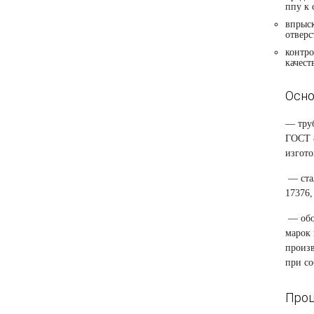
ппу к 
впрыс
отверс
контро
качест
Осно
— труб
ГОСТ 8
изгото
— ста
17376,
— обо
марок 
произв
при со
Проц