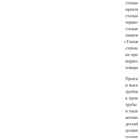
стальн
произв
стальн
терми
стальн
химиче
«
Типов
степен
не про
корроз
поверх
Произ
и высо
трубоп
к прои
трубы 
и пыли
антик
детале
должны
толщин