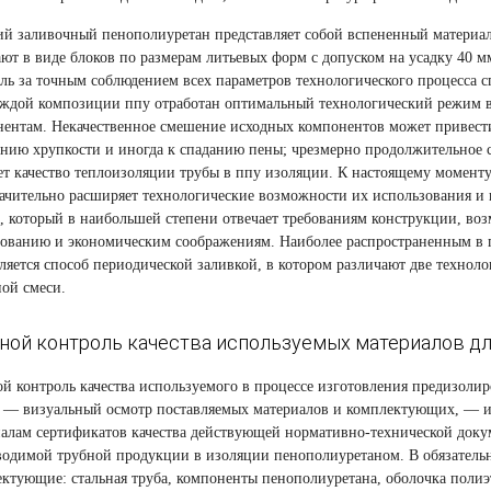
й заливочный пенополиуретан представляет собой вспененный материал
ют в виде блоков по размерам литьевых форм с допуском на усадку 40 мм
ль за точным соблюдением всех параметров технологического процесса с
ждой композиции ппу отработан оптимальный технологический режим в
ентам. Некачественное смешение исходных компонентов может привести
нию хрупкости и иногда к спаданию пены; чрезмерно продолжительное с
т качество теплоизоляции трубы в ппу изоляции. К настоящему моменту
ачительно расширяет технологические возможности их использования и 
, который в наибольшей степени отвечает требованиям конструкции, в
дованию и экономическим соображениям. Наиболее распространенным в
ляется способ периодической заливкой, в котором различают две технол
ной смеси.
ной контроль качества используемых материалов дл
й контроль качества используемого в процессе изготовления предизоли
:
— визуальный осмотр поставляемых материалов и комплектующих,
— и
алам сертификатов качества действующей нормативно-технической доку
водимой трубной продукции в изоляции пенополиуретаном.
В обязатель
ктующие: стальная труба, компоненты пенополиуретана, оболочка полиэ