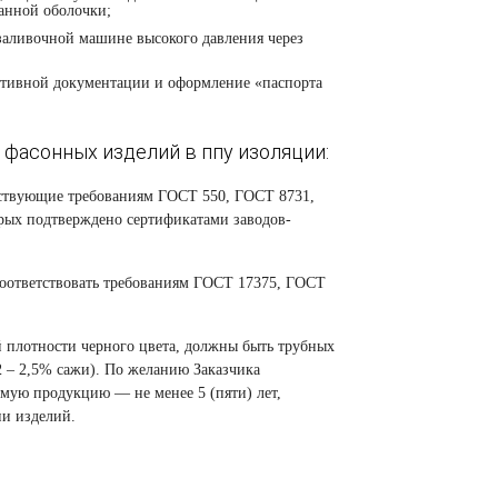
анной оболочки;
заливочной машине высокого давления через
мативной документации и оформление
«
паспорта
фасонных изделий в ппу изоляции:
тствующие требованиям ГОСТ 550, ГОСТ 8731,
орых подтверждено сертификатами заводов-
соответствовать требованиям ГОСТ 17375, ГОСТ
 плотности черного цвета, должны быть трубных
2 – 2,5% сажи).
По желанию Заказчика
аемую продукцию — не менее 5
(
пяти) лет,
ии изделий.