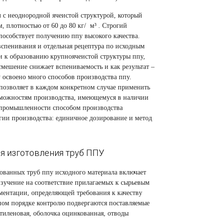
 с неоднородной ячеистой структурой, который
, плотностью от 60 до 80 кг/ м³ . Строгий
пособствует получению ппу высокого качества.
спенивания и отдельная рецептура по исходным
 к образованию крупноячеистой структуры ппу,
мешение снижает вспениваемость и как результат –
 освоено много способов производства ппу.
позволяет в каждом конкретном случае применить
озможностям производства, имеющемуся в наличии
 промышленности способом производства
огии производства: единичное дозирование и метод
я изготовления труб ППУ
рованных труб ппу исходного материала включает
зучение на соответствие прилагаемых к сырьевым
ментации, определяющей требования к качеству
ном порядке контролю подвергаются поставляемые
тиленовая, оболочка оцинкованная, отводы