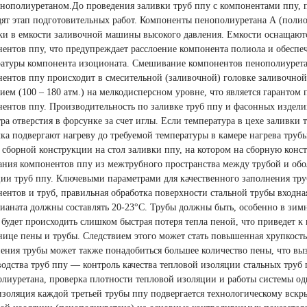
нополиуретаном.До проведения заливки труб ппу с компонентами ппу, 
ят этап подготовительных работ. Компоненты пенополиуретана А
(
полио
зки в емкости заливочной машины высокого давления. Емкости оснащаю
ентов ппу, что предупреждает расслоение компонента полиола и обеспе
ратуры компонента изоционата. Смешивание компонентов пенополиурета
ентов ппу происходит в смесительной
(
заливочной) головке заливочно
нием
(100
– 180 атм.) на мелкодисперсном уровне, что является гаранто
ентов ппу. Производительность по заливке труб ппу и фасонных издели
ра отверстия в форсунке за счет иглы. Если температура в цехе заливки
ка подвергают нагреву до требуемой температуры в камере нагрева труб
 сборной конструкции на стол заливки ппу, на котором на сборную кон
ния компонентов ппу из межтрубного пространства между трубой и обо
ии труб ппу. Ключевыми параметрами для качественного заполнения тр
ентов и труб, правильная обработка поверхности стальной трубы входна
ианата должны составлять 20-23°С. Трубы должны быть, особенно в зимн
 будет происходить слишком быстрая потеря тепла пеной, что приведет 
нице пены и трубы. Следствием этого может стать повышенная хрупкость 
ения трубы может также понадобиться большее количество пены, что выз
одства труб ппу — контроль качества тепловой изоляции стальных труб 
лиуретана, проверка плотности тепловой изоляции и работы системы од
золяция каждой третьей трубы ппу подвергается технологическому вск