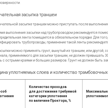
 поверхности.
чательная засыпка траншеи
нчательной засыпке траншеи можно приступать после выполнения
емя выполнения засыпки над трубопроводом рекомендуется помес
предительная лента помещается в обязательном порядке. Для того
ифицировать трубопроводы, применение такой ленты рекомендуетс
асыпки можно применять грунт, вынутый из траншеи, или другой, 
иала, применяемого для засыпки траншеи, не должен превышать 3
ь с острыми краями и больших размеров. Грунт не должен быть 
ина уплотняемых слоев и количество трамбовочных
Количество проходов
особ
для достижения требуемой
Максимальн
отнения
категории уплотнения
уплотняемог
по величине Проктора, %