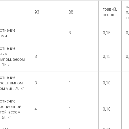
в
гравий,
93
88
п
песок
г
отнение
-
3
0,15
0
ами
отнение
чным
3
1
0,15
0
мпом, весом
. 15 кг
отнение
роштампом,
3
1
0,10
ом мин. 70 кг
отнение
роционной
4
1
0,10
той, весом
. 50 кг