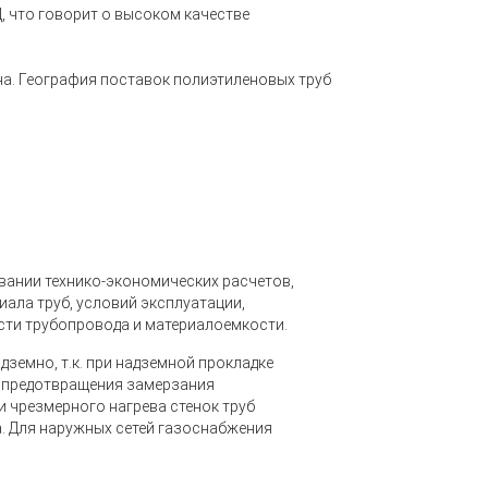
 что говорит о высоком качестве
на
. География поставок полиэтиленовых труб
вании технико-экономических расчетов,
ала труб, условий эксплуатации,
сти трубопровода и материалоемкости.
земно, т.к. при надземной прокладке
 предотвращения замерзания
и чрезмерного нагрева стенок труб
. Для наружных сетей газоснабжения