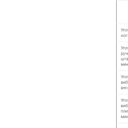
Упл
ног
Упл
ру
шта
мин
Упл
виб
вес
Упл
виб
пли
мин