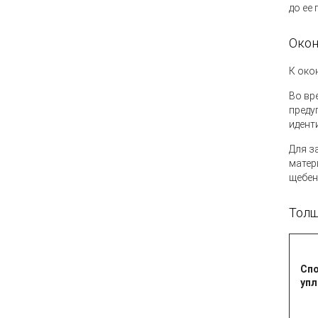
до ее
Окон
К око
Во вр
преду
идент
Для з
матер
щебен
Толщ
Сп
упл