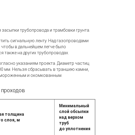
 засыпки трубопровода и трамбовки грунта.
тить сигнальную ленту. Над газопроводами
, чтобы в дальнейшем легче было
я также на других трубопроводах.
согласно указаниям проекта. Диаметр частиц
00 мм. Нельзя сбрасывать в траншею камни,
замороженным и окомкованным.
 проходов
Минимальный
слой обсыпки
ая толщина
над верхом
о слоя, м
труб
до уплотнения