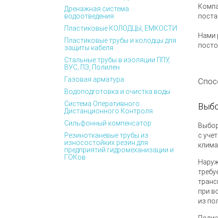
Комп
Дренажная система
водоотведения
поста
Пластиковые КОЛОДЦЫ, ЕМКОСТИ
Нами 
Пластиковые трубы и колодцы для
посто
защиты кабеля
Стальные трубы в изоляции ППУ,
ВУС, ПЭ, Полилен
Газовая арматура
Спос
Водоподготовка и очистка воды
Система Оперативного
Выбо
Дистанционного Контроля
Сильфонный компенсатор
Выбор
Резинотканевые трубы из
с уче
износостойких резин для
клима
предприятий гидромеханизации и
ГОКов
Наруж
требу
транс
при в
из по