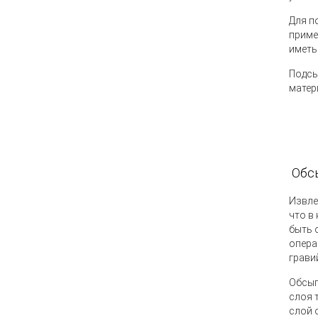
Для п
приме
иметь
Подсы
матер
Обсы
Извле
что в
быть 
опера
грави
Обсып
слоя 
слой 