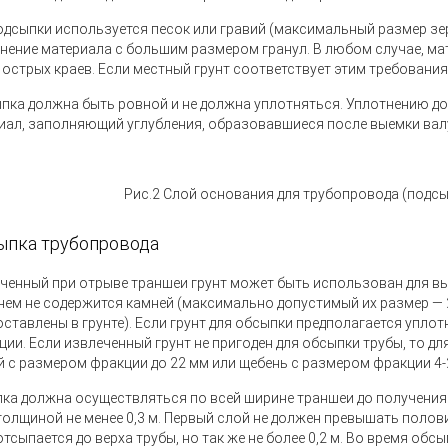
одсыпки используется песок или гравий
(
максимальный размер зер
нение материала с большим размером гранул. В любом случае, ма
 острых краев. Если местный грунт соответствует этим требовани
пка должна быть ровной и не должна уплотняться. Уплотнению д
иал, заполняющий углубления, образовавшиеся после выемки валу
Рис.2 Слой основания для трубопровода
(
подсы
пка трубопровода
ченный при отрыве траншеи грунт может быть использован для вы
 нем не содержится камней
(
максимально допустимый их размер — 2
оставлены в грунте). Если грунт для обсыпки предполагается уплот
ции. Если извлеченный грунт не пригоден для обсыпки трубы, то д
й с размером фракции до 22 мм или щебень с размером фракции
4-
ка должна осуществляться по всей ширине траншеи до получения
толщиной не менее 0,3 м. Первый слой не должен превышать полови
отсыпается до верха трубы, но так же не более 0,2 м. Во время об