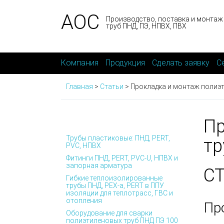
АОС
Производство, поставка и монтаж
труб ПНД, ПЭ, НПВХ, ПВХ
Компания
Продукция
Сделать заявку
С
Главная
>
Статьи
>
Прокладка и монтаж полиэ
Пр
Трубы пластиковые: ПНД, PERT,
тр
PVC, НПВХ
Фитинги ПНД, PERT, PVC-U, НПВХ и
запорная арматура
С
Гибкие теплоизолированные
трубы ПНД, PEX-а, PERT в ППУ
изоляции для теплотрасс, ГВС и
отопления
Пр
Оборудование для сварки
полиэтиленовых труб ПНД ПЭ 100