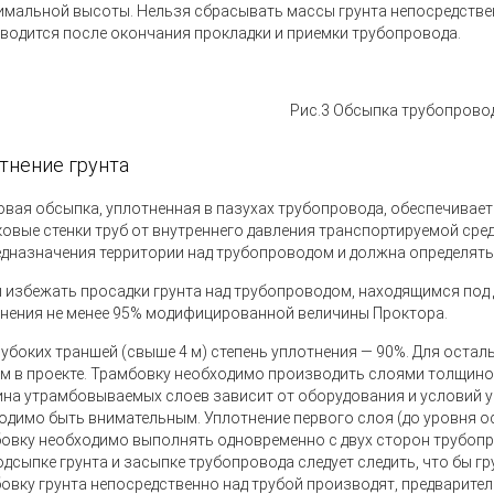
имальной высоты. Нельзя сбрасывать массы грунта непосредстве
водится после окончания прокладки и приемки трубопровода.
Рис.3 Обсыпка трубопрово
тнение грунта
овая обсыпка, уплотненная в пазухах трубопровода, обеспечивае
ковые стенки труб от внутреннего давления транспортируемой сре
едназначения территории над трубопроводом и должна определять
 избежать просадки грунта над трубопроводом, находящимся под
нения не менее 95% модифицированной величины Проктора.
лубоких траншей
(
свыше 4 м) степень уплотнения — 90%. Для остал
м в проекте. Трамбовку необходимо производить слоями толщиной
на утрамбовываемых слоев зависит от оборудования и условий у
одимо быть внимательным. Уплотнение первого слоя
(
до уровня о
овку необходимо выполнять одновременно с двух сторон трубопр
одсыпке грунта и засыпке трубопровода следует следить, что бы г
овку грунта непосредственно над трубой производят, предварител