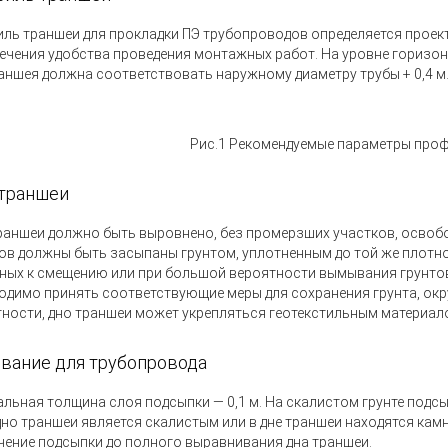
ль траншеи для прокладки ПЭ трубопроводов определяется проект
ечения удобства проведения монтажных работ. На уровне горизо
аншея должна соответствовать наружному диаметру трубы + 0,4 м
Рис.1 Рекомендуемые параметры про
траншеи
раншеи должно быть выровнено, без промерзших участков, освобо
ов должны быть засыпаны грунтом, уплотненным до той же плотност
ных к смещению или при большой вероятности вымывания грунто
одимо принять соответствующие
меры для сохранения грунта, ок
тности, дно траншеи может укрепляться геотекстильным материал
вание для трубопровода
льная толщина слоя подсыпки — 0,1 м. На скалистом грунте подсы
дно траншеи является скалистым или в дне траншеи находятся кам
чение подсыпки до полного выравнивания дна траншеи.