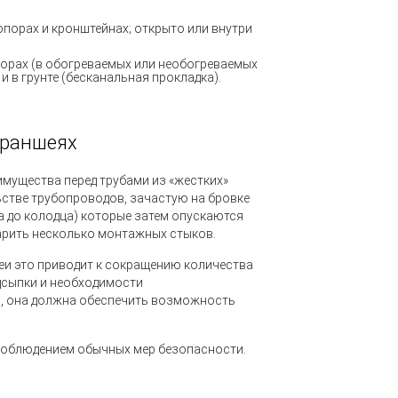
опорах и кронштейнах; открыто или внутри
порах
(
в обогреваемых или необогреваемых
и в грунте
(
бесканальная прокладка).
траншеях
имущества перед трубами из
«
жестких»
льстве трубопроводов, зачастую на бровке
а до колодца) которые затем опускаются
варить несколько монтажных стыков.
еи это приводит к сокращению количества
дсыпки и необходимости
й, она должна обеспечить возможность
 соблюдением обычных мер безопасности.