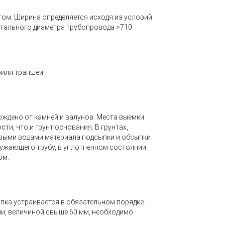
ом. Ширина определяется исходя из условий
нтального диаметра трубопровода >710
.
филя траншеи
ждено от камней и валунов. Места выемки
и, что и грунт основания. В грунтах,
выми водами материала подсыпки и обсыпки
ружающего трубу, в уплотненном состоянии
.
ом.
пка устраивается в обязательном порядке.
ни, величиной свыше 60 мм, необходимо