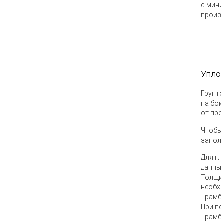
с мин
произ
Упло
Грунт
на бо
от пр
Чтобы
запол
Для г
данны
Толщи
необх
Трамб
При п
Трамб