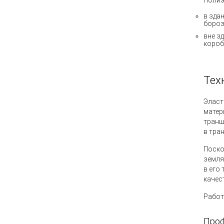
Полиэ
в зда
бороз
вне з
короба
Тех
Эласт
матер
транш
в тра
Поско
земля
в его
качес
Работ
Проф