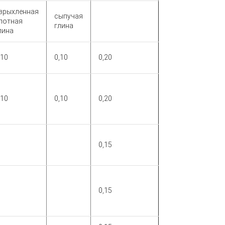
зрыхленная
сыпучая
лотная
глина
лина
,10
0,10
0,20
,10
0,10
0,20
0,15
0,15