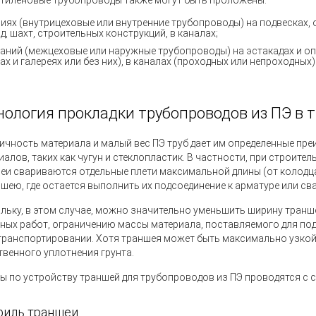
тиленовые трубопроводы также могут быть проложены:
ниях
(
внутрицеховые или внутренние трубопроводы) на подвесках, 
д, шахт, строительных конструкций, в каналах;
даний
(
межцеховые или наружные трубопроводы) на эстакадах и о
х и галереях или без них), в каналах
(
проходных или непроходных) 
нология прокладки трубопроводов из ПЭ в 
ичность материала и малый вес ПЭ труб дает им определенные пре
иалов, таких как чугун и стеклопластик. В частности, при строите
еи свариваются отдельные плети максимальной длины
(
от колодц
ншею, где остается выполнить их подсоединение к арматуре или с
льку, в этом случае, можно значительно уменьшить ширину транш
ных работ, ограничению массы материала, поставляемого для по
 транспортировании. Хотя траншея может быть максимально узко
твенного уплотнения грунта.
ы по устройству траншей для трубопроводов из ПЭ проводятся с
иль траншеи