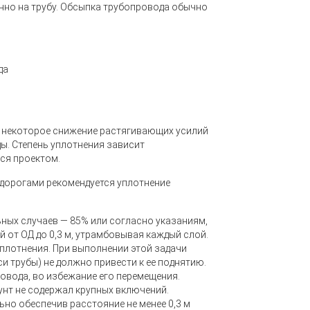
нно на трубу. Обсыпка трубопровода обычно
да
т некоторое снижение растягивающих усилий
ды. Степень уплотнения зависит
ся проектом.
 дорогами рекомендуется уплотнение
ьных случаев — 85% или согласно указаниям,
 от ОД до 0,3 м, утрамбовывая каждый слой.
плотнения. При выполнении этой задачи
си трубы) не должно привести к ее поднятию.
овода, во избежание его перемещения.
рунт не содержал крупных включений.
ьно обеспечив расстояние не менее 0,3 м