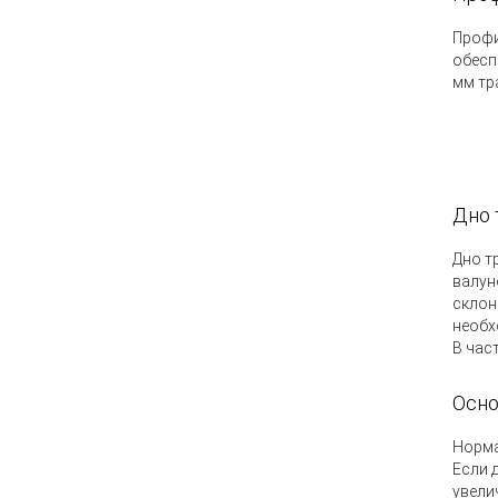
Профи
обесп
мм тр
Дно 
Дно т
валун
склон
необх
В час
Осно
Норма
Если 
увели