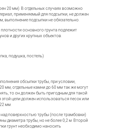
ен 20 мм). В отдельных случаях возможно
териал, применяемый для подсыпки, не должен
ям, выполнение подсыпки не обязательно.
о плотности основного грунта подлежит
нов и других крупных объектов.
пка, подушка, постель)
полнения обсыпки трубы, при условии,
0 мм, отдельные камни до 60 мм так же могут
нять, то он должен быть пригодным для такой
ля этой цели должен использоваться песок или
22 мм.
 над поверхностью трубы
(
после трамбовки)
ны диаметра трубы, но не более 0,2 м. Второй
сыпки грунт необходимо наносить