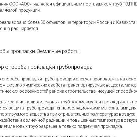
ания ООО
«
АОС», является официальным поставщиком труб ПЭ,ПНД,
вляемой продукции.
реализовано более 5
0 объектов на территории России и Казахста
янно расширяется.
обы прокладки. Земляные работы
р способа прокладки трубопровода
 способа прокладки трубопроводов следует производить на осно
том физико-химических свойств транспортируемых веществ, матери
тических особенностей района строительства, несущей способно
ные сети из полиэтиленовых труб рекомендуется прокладывать под
ется защита трубопровода теплоизоляционными материалами для
портируемого вещества при отрицательных температурах воздуха 
оздействии солнечной радиации и повышенных температур воздуха
лиэтиленовых труб разрешена только подземная прокладка.